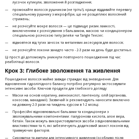
лусочок кутикули, зволоження й розгладження;
промокайте волосся рушником (не тріть!), краще віддавайте перевагу
спеціальному рушнику з мікрофібри, що не розщеплює волосяний
стрижень;
не розчісуйте мокре волосся — це підвищує ризик ламкості,
виключенням є розчісування з бальзамом, маскою чи кондиціонером
спеціальною розчіскою типу Janeke чи Tangle Teezer;
відмовтеся від тугих зачісок та металевих аксесуарів для волосся;
не розчісуйте локони занадто часто - 2-3 рази на день буде достатньо.
Ці прості дії допоможуть уникнути повторного пошкодження під час
реабілітації волосся.
Крок 3: Глибоке зволоження та живлення
Пошкоджене волосся майже завжди страждає від зневоднення. Для
відновлення гідроліпідного балансу потрібно регулярно застосовувати
інтенсивні засоби. Ключові продукти для глибокого догляду:
Маски на основі кератину, амінокислот, пантенолу, олій (арганова,
кокосова, макадамії). Зазвичай їх рекомендують наносити виключно
на довжину 2-3 рази на тиждень курсом в 1-2 місяці.
Професійні відновлювальні бальзами та кондиціонери з
зволожувальними компонентами: гіалуронова кислота, алое вера,
бетаїн. Також можуть використовуватися засоби з відновлювальними
властивостями та ті, які забезпечують додатковий захист локонів від
травмуючих факторів.
Сироватки та ампули для інтенсивного живлення (особливо після