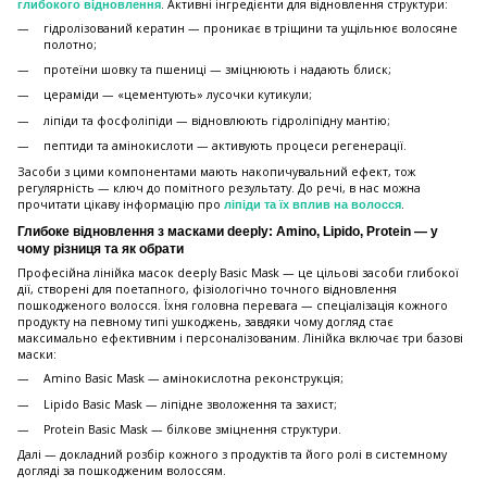
. Активні інгредієнти для відновлення структури:
глибокого відновлення
гідролізований кератин — проникає в тріщини та ущільнює волосяне
полотно;
протеїни шовку та пшениці — зміцнюють і надають блиск;
цераміди — «цементують» лусочки кутикули;
ліпіди та фосфоліпіди — відновлюють гідроліпідну мантію;
пептиди та амінокислоти — активують процеси регенерації.
Засоби з цими компонентами мають накопичувальний ефект, тож
регулярність — ключ до помітного результату. До речі, в нас можна
прочитати цікаву інформацію про
.
ліпіди та їх вплив на волосся
Глибоке відновлення з масками deeply: Amino, Lipido, Protein — у
чому різниця та як обрати
Професійна лінійка масок deeply Basic Mask — це цільові засоби глибокої
дії, створені для поетапного, фізіологічно точного відновлення
пошкодженого волосся. Їхня головна перевага — спеціалізація кожного
продукту на певному типі ушкоджень, завдяки чому догляд стає
максимально ефективним і персоналізованим. Лінійка включає три базові
маски:
Amino Basic Mask — амінокислотна реконструкція;
Lipido Basic Mask — ліпідне зволоження та захист;
Protein Basic Mask — білкове зміцнення структури.
Далі — докладний розбір кожного з продуктів та його ролі в системному
догляді за пошкодженим волоссям.