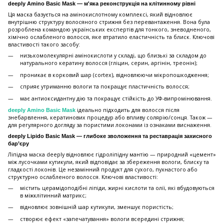
deeply Amino Basic Mask — м'яка реконструкція на клітинному рівні
Ця маска базується на амінокислотному комплексі, який відновлює
внутрішню структуру волосяного стрижня без перевантаження. Вона була
розроблена командою українських експертів для тонкого, зневодненого,
хімічно ослабленого волосся, яке втратило еластичність та блиск. Ключові
властивості такого засобу:
низькомолекулярні амінокислоти у складі, що близькі за складом до
натурального кератину волосся (гліцин, серин, аргінін, треонін);
проникає в корковий шар (cortex), відновлюючи мікропошкодження;
сприяє утриманню вологи та покращує пластичність волосся;
має антиоксидантну дію та покращує стійкість до УФ-випромінювання.
ідеально підходить для волосся після
deeply Amino Basic Mask
знебарвлення, кератинових процедур або впливу солярію/сонця. Також —
для регулярного догляду за пористими локонами із ознаками виснаження.
deeply Lipido Basic Mask — глибоке зволоження та реставрація захисного
бар’єру
Ліпідна маска deeply відновлює гідроліпідну мантію — природний «цемент»
між лусочками кутикули, який відповідає за збереження вологи, блиску та
гладкості локонів. Це незамінний продукт для сухого, пухнастого або
структурно ослабленого волосся. Ключові властивості:
містить церамідоподібні ліпіди, жирні кислоти та олії, які вбудовуються
в міжклітинний матрикс;
відновлює зовнішній шар кутикули, зменшує пористість;
створює ефект «запечатування» вологи всередині стрижня;