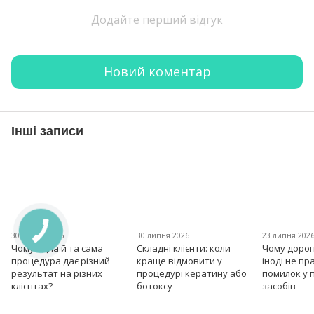
Додайте перший відгук
Новий коментар
Інші записи
30 липня 2026
30 липня 2026
23 липня 202
Чому одна й та сама
Складні клієнти: коли
Чому дорог
процедура дає різний
краще відмовити у
іноді не пр
результат на різних
процедурі кератину або
помилок у 
клієнтах?
ботоксу
засобів