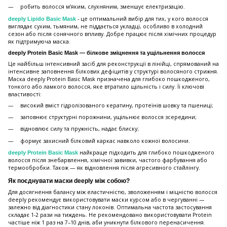
робить волосся м’яким, слухняним, зменшує електризацію.
- це оптимальний вибір для тих, у кого волосся
deeply Lipido Basic Mask
виглядає сухим, тьмяним, не піддається укладці, особливо в холодний
сезон або після сонячного впливу. Добре працює після хімічних процедур
як підтримуюча маска.
deeply Protein Basic Mask — білкове зміцнення та ущільнення волосся
Це найбільш інтенсивний засіб для реконструкції в лінійці, спрямований на
інтенсивне заповнення білкових дефіцитів у структурі волосяного стрижня.
Маска deeply Protein Basic Mask призначена для глибоко пошкодженого,
тонкого або ламкого волосся, яке втратило щільність і силу. Її ключові
властивості:
високий вміст гідролізованого кератину, протеїнів шовку та пшениці;
заповнює структурні порожнини, ущільнює волосся зсередини;
відновлює силу та пружність, надає блиску;
формує захисний білковий каркас навколо кожної волосини.
найкраще підходить для глибоко пошкодженого
deeply Protein Basic Mask
волосся після знебарвлення, хімічної завивки, частого фарбування або
термообробки. Також — як відновлення після агресивного стайлінгу.
Як поєднувати маски deeply між собою?
Для досягнення балансу між еластичністю, зволоженням і міцністю волосся
deeply рекомендує використовувати маски курсом або в чергуванні —
залежно від діагностики стану локонів. Оптимальна частота застосування
складає 1-2 рази на тиждень. Не рекомендовано використовувати Protein
частіше ніж 1 раз на 7–10 днів, аби уникнути білкового перенасичення.