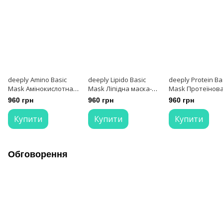
deeply Amino Basic
deeply Lipido Basic
deeply Protein Ba
Mask Амінокислотна
Mask Ліпідна маска-
Mask Протеїнов
маска-підкладка для
підкладка для волосся
маска-підкладка
960 грн
960 грн
960 грн
волосся 300 мл
300 мл
волосся 300 мл
Купити
Купити
Купити
Обговорення