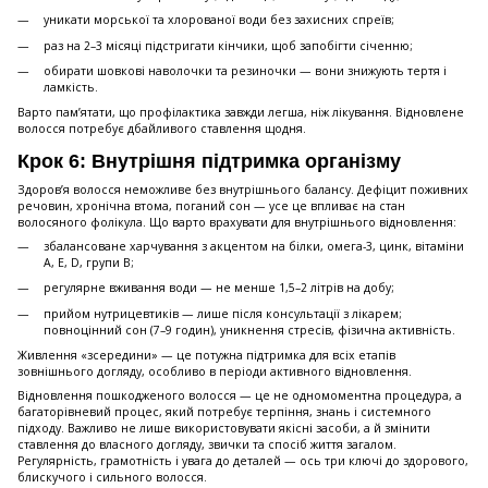
уникати морської та хлорованої води без захисних спреїв;
раз на 2–3 місяці підстригати кінчики, щоб запобігти січенню;
обирати шовкові наволочки та резиночки — вони знижують тертя і
ламкість.
Варто пам’ятати, що профілактика завжди легша, ніж лікування. Відновлене
волосся потребує дбайливого ставлення щодня.
Крок 6: Внутрішня підтримка організму
Здоров’я волосся неможливе без внутрішнього балансу. Дефіцит поживних
речовин, хронічна втома, поганий сон — усе це впливає на стан
волосяного фолікула. Що варто врахувати для внутрішнього відновлення:
збалансоване харчування з акцентом на білки, омега-3, цинк, вітаміни
A, E, D, групи B;
регулярне вживання води — не менше 1,5–2 літрів на добу;
прийом нутрицевтиків — лише після консультації з лікарем;
повноцінний сон (7–9 годин), уникнення стресів, фізична активність.
Живлення «зсередини» — це потужна підтримка для всіх етапів
зовнішнього догляду, особливо в періоди активного відновлення.
Відновлення пошкодженого волосся — це не одномоментна процедура, а
багаторівневий процес, який потребує терпіння, знань і системного
підходу. Важливо не лише використовувати якісні засоби, а й змінити
ставлення до власного догляду, звички та спосіб життя загалом.
Регулярність, грамотність і увага до деталей — ось три ключі до здорового,
блискучого і сильного волосся.