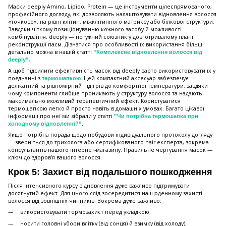
Маски deeply Amino, Lipido, Protein — це інструменти цілеспрямованого,
професійного догляду, які дозволяють налаштовувати відновлення волосся
«точково»: на рівні клітин, міжклітинного матриксу або білкової структури.
Завдяки чіткому позиціонуванню кожного засобу й можливості
комбінування, deeply — потужний союзник у довготривалому плані
реконструкції пасм. Дізнатися про особливості їх використання більш
детально можна в нашій статті
”Комплексне відновлення волосся від
deeply”.
А щоб підсилити ефективність масок від deeply варто використовувати їх у
поєднанні з
. Цей компактний аксесуар забезпечує
термошапкою
делікатний та рівномірний підігрів до комфортної температури, завдяки
чому компоненти глибше проникають у структуру волосся та надають
максимально можливий терапевтичний ефект. Користуватися
термошапкою легко й просто навіть в домашніх умовах. Багато цікавої
інформації про неї ми зібрали у статті
”Чи потрібна термошапка при
.
холодному відновленні?”
Якщо потрібна порада щодо побудови індивідуального протоколу догляду
— зверніться до трихолога або сертифікованого hair-експерта, зокрема
консультантів нашого інтернет-магазину. Правильне чергування масок —
ключ до здоров’я вашого волосся.
Крок 5: Захист від подальшого пошкодження
Після інтенсивного курсу відновлення дуже важливо підтримувати
досягнутий ефект. Для цього слід зосередитися на щоденному захисті
волосся від зовнішніх чинників. Зокрема дуже важливо:
використовувати термозахист перед укладкою;
носити головні убори влітку (від сонця) й взимку (від холоду);