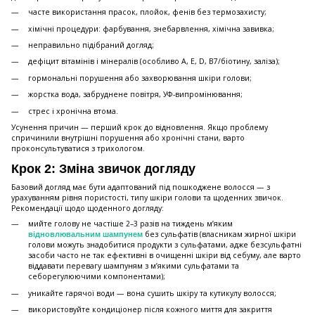
часте використання прасок, плойок, фенів без термозахисту;
хімічні процедури: фарбування, знебарвлення, хімічна завивка;
неправильно підібраний догляд;
дефіцит вітамінів і мінералів (особливо A, E, D, B7/біотину, заліза);
гормональні порушення або захворювання шкіри голови;
жорстка вода, забруднене повітря, УФ-випромінювання;
стрес і хронічна втома.
Усунення причин — перший крок до відновлення. Якщо проблему
спричинили внутрішні порушення або хронічні стани, варто
проконсультуватися з трихологом.
Крок 2: Зміна звичок догляду
Базовий догляд має бути адаптований під пошкоджене волосся — з
урахуванням рівня пористості, типу шкіри голови та щоденних звичок.
Рекомендації щодо щоденного догляду:
мийте голову не частіше 2–3 разів на тиждень м’яким
без сульфатів (власникам жирної шкіри
відновлювальним шампунем
голови можуть знадобитися продукти з сульфатами, адже безсульфатні
засоби часто не так ефективні в очищенні шкіри від себуму, але варто
віддавати перевагу шампуням з м’якими сульфатами та
себорегулюючими компонентами);
уникайте гарячої води — вона сушить шкіру та кутикулу волосся;
використовуйте кондиціонер після кожного миття для закриття