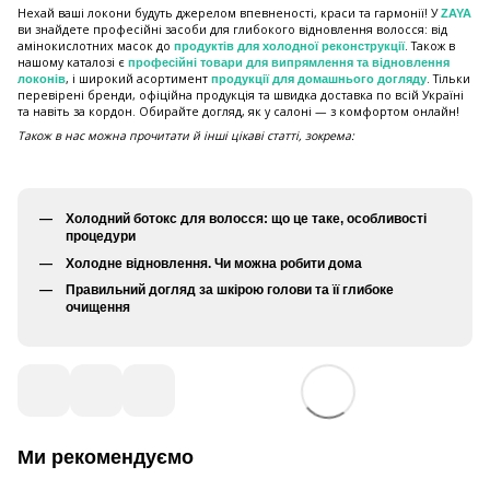
Нехай ваші локони будуть джерелом впевненості, краси та гармонії! У
ZAYA
ви знайдете професійні засоби для глибокого відновлення волосся: від
амінокислотних масок до
. Також в
продуктів для холодної реконструкції
нашому каталозі є
професійні товари для випрямлення та відновлення
, і широкий асортимент
. Тільки
локонів
продукції для домашнього догляду
перевірені бренди, офіційна продукція та швидка доставка по всій Україні
та навіть за кордон. Обирайте догляд, як у салоні — з комфортом онлайн!
Також в нас можна прочитати й інші цікаві статті, зокрема:
Холодний ботокс для волосся: що це таке, особливості
процедури
Холодне відновлення. Чи можна робити дома
Правильний догляд за шкірою голови та її глибоке
очищення
Ми рекомендуємо