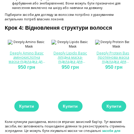
фарбування або знебарвлення). Вони можуть бути призначені для
нанесення виключно на шкіру або навпаки на довжину.
Підбирати засоби для догляду за волоссям потрібно з урахуванням
актуальних потреб власних локонів.
Крок 4: Відновлення структури волосся
Deeply Amino Basic
Deeply Lipido Basic
Deeply Protein Basic
амінокислотна
ліпідна маска-
протеїнова маска-
маска-підкладка для
підкладка для
підкладка для
волосся 300 мл
волосся 300 мл
волосся 300 мл
950 грн
950 грн
950 грн
Купити
Купити
Купити
Коли кутикула ушкоджена, волосся втрачає захисний бар’єр. Тут важливі
засоби, які заповнюють пошкоджені ділянки та реконструюють стрижень
зсередини. Це можуть бути лікувальні маски чи спеціальні
засоби для