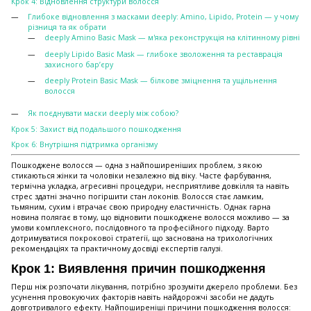
Крок 4: Відновлення структури волосся
Глибоке відновлення з масками deeply: Amino, Lipido, Protein — у чому
різниця та як обрати
deeply Amino Basic Mask — м'яка реконструкція на клітинному рівні
deeply Lipido Basic Mask — глибоке зволоження та реставрація
захисного бар’єру
deeply Protein Basic Mask — білкове зміцнення та ущільнення
волосся
Як поєднувати маски deeply між собою?
Крок 5: Захист від подальшого пошкодження
Крок 6: Внутрішня підтримка організму
Пошкоджене волосся — одна з найпоширеніших проблем, з якою
стикаються жінки та чоловіки незалежно від віку. Часте фарбування,
термічна укладка, агресивні процедури, несприятливе довкілля та навіть
стрес здатні значно погіршити стан локонів. Волосся стає ламким,
тьмяним, сухим і втрачає свою природну еластичність. Однак гарна
новина полягає в тому, що відновити пошкоджене волосся можливо — за
умови комплексного, послідовного та професійного підходу. Варто
дотримуватися покрокової стратегії, що заснована на трихологічних
рекомендаціях та практичному досвіді експертів галузі.
Крок 1: Виявлення причин пошкодження
Перш ніж розпочати лікування, потрібно зрозуміти джерело проблеми. Без
усунення провокуючих факторів навіть найдорожчі засоби не дадуть
довготривалого ефекту. Найпоширеніші причини пошкодження волосся: