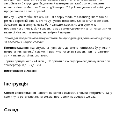
засобів вглиб структури. Бюджетний шампунь для глибокого очищення
волосся deeply Medium Cleansing Shampoo 7.3 pH - це ідеальний вибір для
професіоналів своєї справи!
Шампунь для глибокого очищення deeply Medium Cleansing Shampoo 7.3
pH має середній рівень pH, тому чудово підходить для всіх типів волосся.
Зауважте, що шампунь може бути занадто жорстким для сухого та
нормального типу шкіри голови, тому рекомендуємо уникати потрапляння
великої кількості шампуню на шкірний покрив.
Тільки для професійного використання! Не підходить для домашнього догляду
за волоссям і шкірою голови!
індивідуальна чутливість до компонентів засобу, уникати
Протипоказання:
потрапляння великої кількості шампуню на шкіру голови, при потраплянні
змити великою кількістю води.
Термін придатності - 24 місяці. Зберігати в сухому прохолодному місці при
температурі від +5 до +25С
Виготовлено в Україні!
Інструкція
нанести на вологе волосся, спінити, потримати одну
Спосіб використання:
хвилину та ретельно змити водою, повторити процедуру ще раз.
Склад