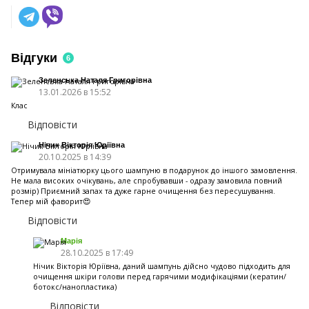
Відгуки
6
Зеленська Наталя Григорівна
13.01.2026 в 15:52
Клас
Відповісти
Нічик Вікторія Юріївна
20.10.2025 в 14:39
Отримувала мініатюрку цього шампуню в подарунок до іншого замовлення.
Не мала високих очікувань, але спробувавши - одразу замовила повний
розмір) Приємний запах та дуже гарне очищення без пересушування.
Тепер мій фаворит😍
Відповісти
Марія
28.10.2025 в 17:49
Нічик Вікторія Юріївна, даний шампунь дійсно чудово підходить для
очищення шкіри голови перед гарячими модифікаціями (кератин/
ботокс/нанопластика)
Відповісти