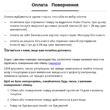
Оплата
Повернення
Оплата відбувається одним з трьох способів на вибір клієнта:
післяплата при отриманні товару на відділенні Нової Пошти, при цьому
оплата послуги зворотної доставки грошей платна (20 грн + 2% від суми
замовлення);
оплата на сайті банківською картою через сервіс Monopay без комісії;
оплата на рахунок без комісії або термінал самообслуговування
(комісія від 2 грн до 0,5% від суми замовлення).
👇Зв'яжіться з нами, якщо вам потрібна допомога.
Згідно з діючими нормами законодавства, косметичні товари належної якості не
підлягають поверненню або обміну (
джерело
)
ZAYA дорожить своєю репутацією, ми завжди намагаємося знайти спільну
мову з покупцями в разі виявлення заводського дефекту (наприклад,
зламалася кришка, не працює розпилювач).
Щоб не було непорозумінь, ознайомтеся, будь ласка, з умовами
повернення і обміну.
Обмін або повернення товару можливий протягом 14 днів з моменту
покупки.
Обмiн або повернення товару здійснюється в разі якщо:
Товар не був використаний і не був ужитий;