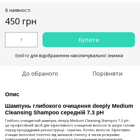
В наявності
450 грн
Купити
Ввійти
для відображення накопичувальної знижки
%
До обраного
Порівняти
Опис
Шампунь глибокого очищення deeply Medium
Cleansing Shampoo середній 7.3 pH
Глибоко очищуючий шампунь deeply Medium Cleansing Shampoo 7.3 pH -
це професійний засіб для ефективного очищення волосся та шкіри голови
перед процедурами реконструкції - кератин, ботекс волосся. Ефективно
очищає волосяне полотно від залишків сталінгу, а також розкриває
поверхневий шар волоска для кращого проникнення відновлюючих