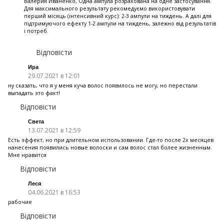
Валерия Иваненко, Одна ампула розрахована на одне застосування.
Для максимального результату рекомедуємо використовувати
перший місяць (інтенсивний курс): 2-3 ампули на тиждень. А далі для
підтримуючого ефекту 1-2 ампули на тиждень, залежно від результатів
і потреб.
Відповісти
Ира
29.07.2021 в 12:01
ну сказать, что я у меня куча волос появилось не могу, но перестали
выпадать это факт!
Відповісти
Света
13.07.2021 в 12:59
Есть эффект, но при длительном использовании. Где-то после 2х месяцев
нанесения появились новые волоски и сам волос стал более жизненным.
Мне нравится
Відповісти
Леся
04.06.2021 в 16:53
рабочие
Відповісти