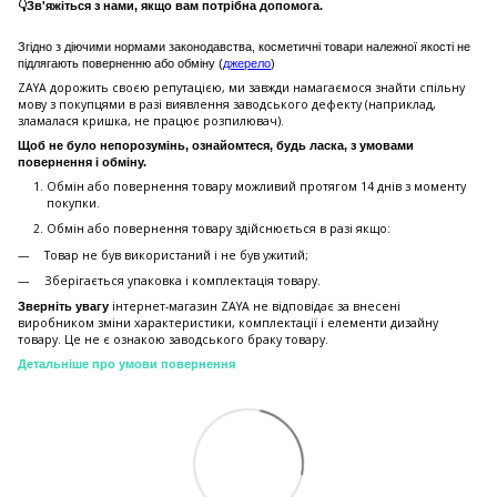
👇Зв'яжіться з нами, якщо вам потрібна допомога.
Згідно з діючими нормами законодавства, косметичні товари належної якості не
підлягають поверненню або обміну (
джерело
)
ZAYA дорожить своєю репутацією, ми завжди намагаємося знайти спільну
мову з покупцями в разі виявлення заводського дефекту (наприклад,
зламалася кришка, не працює розпилювач).
Щоб не було непорозумінь, ознайомтеся, будь ласка, з умовами
повернення і обміну.
Обмін або повернення товару можливий протягом 14 днів з моменту
покупки.
Обмiн або повернення товару здійснюється в разі якщо:
Товар не був використаний і не був ужитий;
Зберiгається упаковка і комплектація товару.
інтернет-магазин ZAYA не відповідає за внесені
Зверніть увагу
виробником зміни характеристики, комплектації і елементи дизайну
товару. Це не є ознакою заводського браку товару.
Детальніше про умови повернення