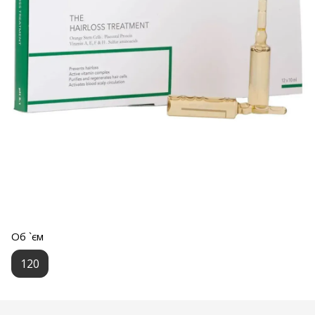
Об `єм
120