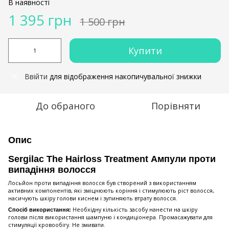
В наявності
1 395 грн
1 500 грн
Купити
Ввійти
для відображення накопичувальної знижки
%
До обраного
Порівняти
Опис
Sergilac The Hairloss Treatment Ампули проти
випадіння волосся
Лосьйон проти випадіння волосся був створений з використанням
активних компонентів, які зміцнюють коріння і стимулюють ріст волосся,
насичують шкіру голови киснем і зупиняють втрату волосся.
Необхідну кількість засобу нанести на шкіру
Спосіб використання:
голови після використання шампуню і кондиціонера. Промасажувати для
стимуляції кровообігу. Не змивати.