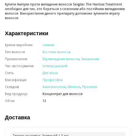
Купити Ампули проти випадіння волосся Sergilac The Hairloss Treatment
необхідно для тих, хто бореться з сезонним або постійним випаданням
волосся. Використання даного препарату допоможе зупинити втрату
волосся.
Характеристики
Країна виробник
Іспанія
Тип волосся
Всі типи волосся
Призначення
Від випадіння волосся
,
Зміцнення
Час застосування
Універсальний
Стать
Для жінок
Класифікація
Професійна
Складові
Амінокислоти
,
Ментол
,
Протеїни
Вид продукції
Концентрат для волосся
Об'єм
12
Доставка
Термiн доставки: Зазвичай 1-3 днi