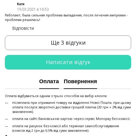
Катя
19.03.2021 в 16:53
Работают, была сильная проблема выпадения, после лечения ампулами -
проблема решилась!
Відповісти
Ще 3 відгуки
Написати відгук
Оплата
Повернення
Оплата відбувається одним з трьох способів на вибір клієнта:
післяплата при отриманні товару на відділенні Нової Пошти, при цьому
оплата послуги зворотної доставки грошей платна (20 грн + 2% від суми
замовлення);
оплата на сайті банківською картою через сервіс Monopay без комісії;
оплата на рахунок без комісії або термінал самообслуговування
(комісія від 2 грн до 0,5% від суми замовлення).