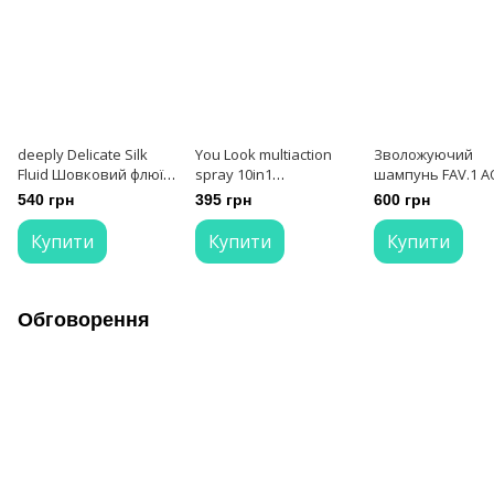
deeply Delicate Silk
You Look multiaction
Зволожуючий
Fluid Шовковий флюїд
spray 10in1
шампунь FAV.1 
для волосся
мультиспрей миттєвої
WAVE SHAMPOO 2
540 грн
395 грн
600 грн
дії 10в1 200 мл
Купити
Купити
Купити
Обговорення