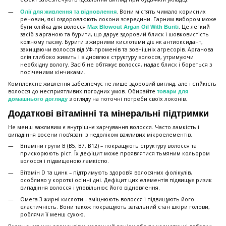
. Вони містять чимало корисних
Олії для живлення та відновлення
речовин, які оздоровлюють локони зсередини. Гарним вибором може
бути олійка для волосся
. Це легкий
Max Blowout Argan Oil With Buriti
засіб з арганою та бурити, що дарує здоровий блиск і шовковистість
кожному пасму. Бурити з жирними кислотами діє як антиоксидант,
захищаючи волосся від УФ-променів та зовнішніх агресорів. Арганова
олія глибоко живить і відновлює структуру волосся, утримуючи
необхідну вологу. Засіб не обтяжує волосся, надає блиск і бореться з
посіченими кінчиками.
Комплексне живлення забезпечує не лише здоровий вигляд, але і стійкість
волосся до несприятливих погодних умов. Обирайте
товари для
з огляду на поточні потреби своїх локонів.
домашнього догляду
Додаткові вітамінні та мінеральні підтримки
Не менш важливим є внутрішнє харчування волосся. Часто ламкість і
випадіння восени пов’язані з недоліком важливих мікроелементів.
Вітаміни групи B (B5, B7, B12) – покращують структуру волосся та
прискорюють ріст. Їх дефіцит може проявлятися тьмяним кольором
волосся і підвищеною ламкістю.
Вітамін D та цинк – підтримують здоров’я волосяних фолікулів,
особливо у короткі осінні дні. Дефіцит цих елементів підвищує ризик
випадіння волосся і уповільнює його відновлення.
Омега-3 жирні кислоти – зміцнюють волосся і підвищують його
еластичність. Вони також покращують загальний стан шкіри голови,
роблячи її менш сухою.