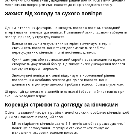
Включення цих елементів у щоденний раціон або як косметичні добавки
може значно покращити стан волосся до кінця холодного сезону.
Захист від холоду та сухого повітря
Одним із головних факторів, що шкодять волоссю восени, є холодний
вітер і низька температура повітря. Правильний захист дозволяє зберегти
вологу і природну структуру волосся.
Шапки та шарфи з натуральних матеріалів зменшують тертя і
статичність волосся. Вони також допомагають запобігти
пересушуванню кінчиків і появі посічених ділянок.
Сухий шампунь або термозахисний спрей перед виходом на вулицю
створюють додатковий бар’єр. Це знижує ризик ушкодження волосся
холодним вітром і морозом.
Зволожувачі повітря в кімнаті підтримують нормальний рівень
вологості, що особливо важливо для сухого волосся. Вони
допомагають уникнути ламкості і роблять волосся більш слухняним.
Ці прості дії допомагають запобігти ламкості і зберегти блиск навіть при
сильних холодних вітрах.
Корекція стрижки та догляду за кінчиками
Осінь – ідеальний час для профілактичної стрижки, особливо кінчиків, щоб
уникнути ламкості в холодний сезон.
М’яке підрізання кінчиків раз на 6–8 тижнів запобігає розшаруванню і
полегшує розчісування. Регулярна стрижка також стимулює
відновлення здорових волокон волосся.