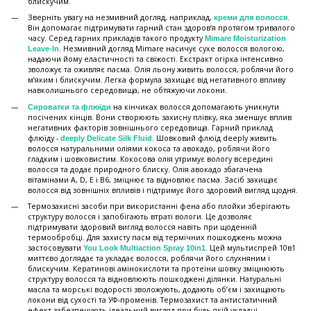
блискучим.
Зверніть увагу на незмивний догляд, наприклад,
.
креми для волосся
Він допомагає підтримувати гарний стан здоров’я протягом тривалого
часу. Серед гарних прикладів такого продукту
Mimare Moisturization
. Незмивний догляд Mimare насичує сухе волосся вологою,
Leave-In
надаючи йому еластичності та свіжості. Екстракт огірка інтенсивно
зволожує та оживляє пасма. Олія льону живить волосся, роблячи його
м’яким і блискучим. Легка формула захищає від негативного впливу
навколишнього середовища, не обтяжуючи локони.
на кінчиках волосся допомагають уникнути
Сироватки та флюїди
посічених кінців. Вони створюють захисну плівку, яка зменшує вплив
негативних факторів зовнішнього середовища. Гарний приклад
флюїду -
. Шовковий флюїд deeply живить
deeply Delicate Silk Fluid
волосся натуральними оліями кокоса та авокадо, роблячи його
гладким і шовковистим. Кокосова олія утримує вологу всередині
волосся та додає природного блиску. Олія авокадо збагачена
вітамінами A, D, E і B6, зміцнює та відновлює пасма. Засіб захищає
волосся від зовнішніх впливів і підтримує його здоровий вигляд щодня.
Термозахисні засоби при використанні фена або плойки зберігають
структуру волосся і запобігають втраті вологи. Це дозволяє
підтримувати здоровий вигляд волосся навіть при щоденній
термообробці. Для захисту пасм від термічних пошкоджень можна
застосовувати
. Цей мультиспрей 10в1
You Look Multiaction Spray 10in1
миттєво доглядає та укладає волосся, роблячи його слухняним і
блискучим. Кератинові амінокислоти та протеїни шовку зміцнюють
структуру волосся та відновлюють пошкоджені ділянки. Натуральні
масла та морські водорості зволожують, додають об’єм і захищають
локони від сухості та УФ-променів. Термозахист та антистатичний
ефект забезпечують ідеальний вигляд при будь-якій укладці.