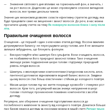
Зниження світлового дня впливає на гормональний фон, а значить, і
на ріст волосся. Додатково це може спровокувати сезонне випадіння
волосся, яке триває декілька тижнів.
Знання цих механізмів дозволяє скласти ефективну стратегію догляду, яка
буде працювати саме на зміцнення і захист волосся. До речі, в нас можна
прочитати цікаву статтю на тему
Як повернути волоссю блиск і силу після
.
літа
Правильне очищення волосся
Очищення – це перший і один з ключових етапів догляду. Восени важливо
дотримуватися балансу: не пересушувати шкіру голови, але й не залишати
залишки забруднень, що блокують фолікули.
Використовуйте м’які шампуні без сульфатів. Вони очищають волосся,
не позбавляючи його природної захисної плівки. Таке очищення
зменшує ризик подразнення шкіри голови і підтримує природний
рівень ліпідів волосся.
Шампунь з зволожуючими компонентами (гіалуронова кислота, алое,
пантенол) допомагає відновлювати водний баланс волосся. Завдяки
цьому волосся стає більш еластичним і стійким до холодного повітря.
Масаж шкіри голови під час миття покращує кровообіг і стимулює ріст
волосся. Крім того, регулярний масаж знижує напруження в шкірі
голови і поліпшує проникнення поживних компонентів з засобів
догляду.
Регулярне, але обережне очищення підготуватиме волосся до
поглибленого живлення та захисту від холодного повітря. Дізнатися більше
про базові нюанси догляду за локонами можна в нашій статті
Ритуал трьох