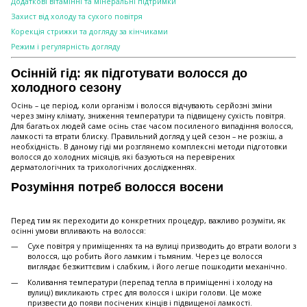
Додаткові вітамінні та мінеральні підтримки
Захист від холоду та сухого повітря
Корекція стрижки та догляду за кінчиками
Режим і регулярність догляду
Осінній гід: як підготувати волосся до
холодного сезону
Осінь – це період, коли організм і волосся відчувають серйозні зміни
через зміну клімату, зниження температури та підвищену сухість повітря.
Для багатьох людей саме осінь стає часом посиленого випадіння волосся,
ламкості та втрати блиску. Правильний догляд у цей сезон – не розкіш, а
необхідність. В даному гіді ми розглянемо комплексні методи підготовки
волосся до холодних місяців, які базуються на перевірених
дерматологічних та трихологічних дослідженнях.
Розуміння потреб волосся восени
Перед тим як переходити до конкретних процедур, важливо розуміти, як
осінні умови впливають на волосся:
Сухе повітря у приміщеннях та на вулиці призводить до втрати вологи з
волосся, що робить його ламким і тьмяним. Через це волосся
виглядає безжиттєвим і слабким, і його легше пошкодити механічно.
Коливання температури (перепад тепла в приміщенні і холоду на
вулиці) викликають стрес для волосся і шкіри голови. Це може
призвести до появи посічених кінців і підвищеної ламкості.