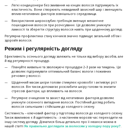
Легкі кондиціонери без змивання на кінцях волосся підтримують їх
еластичність. Вони створюють невидимий захисний шар і зменшують
вплив негативних факторів зовнішнього середовища.
Використання широкозубих гребінців зменшує механічне
пошкодження волосся при розчісуванні. Це дозволяє уникнути
ламкості та зберегти структуру волосся навіть при щоденному догляді.
Регулярна профілактика стану кінчиків значно підвищує загальний об’єм і
здоров’я волосся.
Режим і регулярність догляду
Ефективність осіннього догляду залежить не тільки від вибору засобів, але
й від регулярності процедур.
Плануйте живильні та зволожуючі процедури 2–3 рази на тиждень. Це
дозволяє підтримувати оптимальний баланс вологи і поживних
речовин у волоссі.
Щоденний масаж шкіри голови стимулює кровообіг і активізує ріст
волосся. Він також допомагає розслабити шкіру голови та знизити
стресові фактори, що впливають на волосся.
Регулярне очищення та захист від негативних факторів дозволяє
уникнути сезонного випадіння волосся. Постійний догляд робить
волосся сильнішим і стійкішим до холодного сезону.
Системність – ключовий фактор у підготовці волосся до холодного сезону.
Також важливою є й адаптивність - з настанням морозів час переходити на
іншу систему догляду. Дізнатися більш детально про її нюанси можна в
нашій статті
.
Як правильно доглядати за волоссям у холодну пору року?