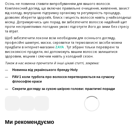
Осінь не повинна ставати випробуванням для вашого волосся.
Комплексний догляд, що включає правильне очищення, живлення, захист
від холоду, внутрішню підтримку організму та регулярність процедур,
дозволяє зберегти здоров’я, блиск і міцність волосся навіть у найхолодніші
місяці. Дотримуючись цих порад, ви забезпечите волоссю надійний щит
проти несприятливих погодних умов і підготуєте його до зими без стресу
та втрат.
Щоб забезпечити локони всім необхідним для осіннього догляду,
професійні шампуні, маски, сироватки та термозахисні засоби можна
придбати в інтернет-магазині
. Тут зібрані тільки перевірені та
ZAYA
високоякісні продукти, які допоможуть вашим волоссю залишатися
здоровим, міцним і сяючим навіть у холодний сезон.
Також в нас можна прочитати й інші цікаві статті, зокрема:
Новинка від українського бренду Holy
FAV-1 коли турбота про волосся перетворюється на сучасну
філософію краси
Секрети догляду за сухою шкірою голови: практичні поради
Ми рекомендуємо