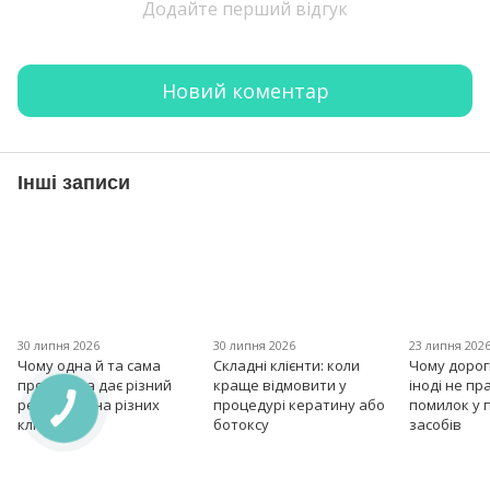
Додайте перший відгук
Новий коментар
Інші записи
30 липня 2026
30 липня 2026
23 липня 202
Чому одна й та сама
Складні клієнти: коли
Чому дорог
процедура дає різний
краще відмовити у
іноді не пр
результат на різних
процедурі кератину або
помилок у 
клієнтах?
ботоксу
засобів