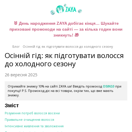
🐰 День народження ZAYA добігає кінця… Шукайте
приховані промокоди на сайті — за кілька годин вони
зникнуть! 🎁
Блог
Осінній гід: як підготувати волосся до холодного сезону
Осінній гід: як підготувати волосся
до холодного сезону
26 вересня 2025
Отримайте знижку 10% на сайті ZAYA.ua! Введіть промокод
при
OSIN10
покупці! P.S. Промокод діє на всі товари, окрім тих, що вже мають
знижку.
Зміст
Розуміння потреб волосся восени
Правильне очищення волосся
Інтенсивне живлення та зволоження