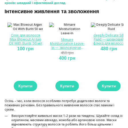
.
кроків: швидкий і ефективний догляд
Інтенсивне живлення та зволоження
Олія для волосся
deeply Delicate Silk
Max Blowout Argan
Fluid — шовковий
Mimare
Oil With Buriti, 50 мл
флюїд для волосся
Moisturization Leave-
In — зволожуючий
100 грн
480 грн
незмивний догляд
450 грн
400 грн
Купити
Купити
Купити
Осінь – час, коли волосся особливо потребує додаткової вологи та
поживних речовин. Без правильного живлення волосся стає ламким і
сухим.
Використовуйте живильні маски 1–2 рази на тиждень. Шукайте склад із
кератином, маслами авокадо, жожоба або аргановою олією. Маски
відновлюють структуру волосся та роблять його більш щільним і