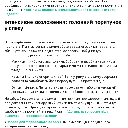
Шампуні варто доповнювати іншими доглядовими засобами. Про
особливості їх використання та секрети такого догляду можна прочитати в
нашій статті
“Догляд за волоссям після фарбування: як зберегти колір
.
надовго”
Інтенсивне зволоження: головний порятунок
у спеку
Після фарбування структура волосся змінюється — кутикула стає більш
пористою. Під дією сонця, солоної або хлорованої води ця пористість
збільшується, і волосся швидко втрачає вологу. Щоб уникнути
пересушеності, регулярно використовуйте:
Маски для глибокого зволоження. Вибирайте засоби з кератином,
гіалуроновою кислотою, олією аргани чи манго. Наносьте 1–2 рази на
тиждень після миття.
Незмивні кондиціонери та спреї. Вони утримують вологу всередині
волосся та запобігають його пересушуванню протягом дня.
Олії для кінчиків. Легка арганова, кокосова олія або олія макадамії
допомагає “запечатати” кінчики, які особливо страждають від спеки.
Не забувайте: зволожене волосся — це не лише про здоровий вигляд, а й
про довговічність кольору, який «триматиметься» у щільнішій структурі
волоска довше. Про те, як утримати колір та оздоровити локони після
фарбування, прочитайте в нашій статті
“Догляд за волоссям після
.
фарбування: професійні засоби”
А
, які підходять для регулярного
засоби для фарбованого волосся
використання в літню спеку: