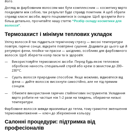
його.
Догляд за фарбованим волоссям має бути комплексним — косметику варто
поєднувати між собою, так результат буде справді помітним. А щоб обрати
справді класні засоби, варто поцікавитися їх складом. Щоб зрозуміти його
більш детально, прочитайте нашу статтю
“Розбір складу косметики для
.
волосся”
Термозахист і мінімум теплових укладок
Улітку волосся й так піддається термічному стресу — високі температури
повітря, гаряче сонце, відкрите повітряне сушіння. Додавати до цього ще й
регулярні фени, плойки чи праски — шкідливо, особливо для фарбованого
волосся. Щоб зберегти колір пасм та їх здоров'я:
Використовуйте термозахисні засоби. Перед будь-якою тепловою
обробкою наносіть спеціальний спрей або крем із захистом до 200–
230°C.
Сушіть волосся природним способом. Якщо можливо, відмовтеся від
фена — дайте волоссю висохнути самостійно, але не під прямим
сонцем.
Обмежте використання гарячих стайлінгових інструментів. Укладання
варто робити не частіше ніж 1–2 рази на тиждень, обираючи низькі
температури.
Фарбоване волосся завжди вразливіше до тепла, тому грамотне зменшення
термонавантаження — ключ до збереження кольору.
Салонні процедури: підтримка від
професіоналів