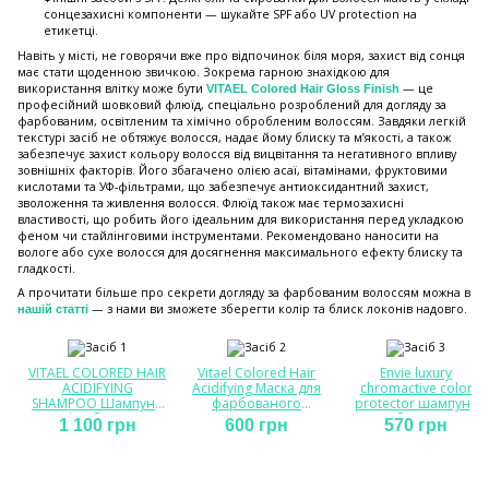
сонцезахисні компоненти — шукайте SPF або UV protection на
етикетці.
Навіть у місті, не говорячи вже про відпочинок біля моря, захист від сонця
має стати щоденною звичкою. Зокрема гарною знахідкою для
використання влітку може бути
— це
VITAEL Colored Hair Gloss Finish
професійний шовковий флюїд, спеціально розроблений для догляду за
фарбованим, освітленим та хімічно обробленим волоссям. Завдяки легкій
текстурі засіб не обтяжує волосся, надає йому блиску та м’якості, а також
забезпечує захист кольору волосся від вицвітання та негативного впливу
зовнішніх факторів. Його збагачено олією асаї, вітамінами, фруктовими
кислотами та УФ-фільтрами, що забезпечує антиоксидантний захист,
зволоження та живлення волосся. Флюїд також має термозахисні
властивості, що робить його ідеальним для використання перед укладкою
феном чи стайлінговими інструментами. Рекомендовано наносити на
вологе або сухе волосся для досягнення максимального ефекту блиску та
гладкості.
А прочитати більше про секрети догляду за фарбованим волоссям можна в
— з нами ви зможете зберегти колір та блиск локонів надовго.
нашій статті
VITAEL COLORED HAIR
Vitael Colored Hair
Envie luxury
ACIDIFYING
Acidifying Маска для
chromaсtive color
SHAMPOO Шампунь
фарбованого
protector шампунь
для фарбованого
волосся
для збереження
1 100 грн
600 грн
570 грн
волосся
кольору з
екстрактом гранату