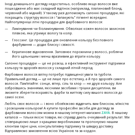
Іноді домашнього догляду недостатньо, особливо якщо волосся вже
пошкоджене або має складний відтінок (наприклад, платиновий блонд,
червоний або мідний). У такому разі допоможуть салонні процедури, які
покращать структуру волосся і “запакують” пігмент всередині.
Найпопулярніші літні процедури для фарбованого волосся:
Ламінування чи біоламінування. Обволікає кожен волосок захисною
плівкою, яка утримує вологу та колір.
Глоссинг. Це процедура для оновлення кольору без повного
фарбування — додає блиску і свіжості.
Кератинове відновлення. Заповнює порожнини у волоссі, роблячи
його щільнішим і менш вразливим до втрати кольору.
Салонні процедури — це не розкіш, а ефективний інструмент підтримки
кольору та здоров’я волосся у складний літній період.
Фарбоване волосся влітку потребує підвищеної уваги та турботи.
Правильний догляд — це не лише про естетику, а й про здоров’я самого
волосся. Пам’ятайте: сонце, вітер, сіль та хлор — не друзі кольору. Але
озброївшись знаннями, якісними засобами і трішки дисципліни, ви
зможете зберегти яскравість фарби та життєву силу вашого волосся до
самої осені.
Любіть своє волосся — і воно обов’язково віддячить вам блиском, м’якістю
і розкішним кольором! А купити професійні засоби для догляду за
фарбованим волоссям можна в нашому інтернет-магазині
. В нашому
ZAYA
каталозі — тільки якісні товари, які справді дають очікуваний результат. Ми
співпрацюємо лише з кращими виробниками та пропонуємо нашим
клієнтам гарні ціни, консультативну підтримку та швидку доставку.
Відправляємо замовлення всією Україною та за кордон.