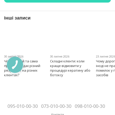
Інші записи
30 липня 2026
30 липня 2026
23 липня 202
Чому одна й та сама
Складні клієнти: коли
Чому дорог
процедура дає різний
краще відмовити у
іноді не пр
результат на різних
процедурі кератину або
помилок у 
клієнтах?
ботоксу
засобів
095-010-00-30
073-010-00-30
098-010-00-30
Контакти