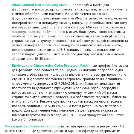
— професійна маска для
Vitael Colored Hair Acidifying Mask
фарбованого волосся, що допоможе також у догляді за освітленими та
хімічно обробленими пасмами. Вона збагачена олією асаї,
фруктовими кислотами, вітамінами та УФ-фільтрами, які утворюють на
поверхні волосся невидиму захисну плівку, що запобігає негативному
впливу зовнішніх факторів та втраті кольору. Маска глибоко живить і
зволожує волосся, роблячи його м'яким, блискучим і шовковистим, а
також запобігає утворенню посічених кінчиків. Кислотний pH засобу
сприяє закриттю кутикули волосся, що забезпечує гладкість локонів та
захист кольору волосся. Рекомендується наносити маску на чисте,
вологе волосся, залишити на 3–5 хвилин, а потім ретельно змити
теплою водою; для більш інтенсивного догляду час витримки можна
збільшити до 10–15 хвилин.
— це професійна маска
Envie Luxury Chromactive Color Protector Mask
для фарбованого волосся та пошкоджених локонів, розроблена для
тривалого збереження кольору та відновлення структури волосяного
стрижня. Її формула збагачена екстрактом граната та інноваційним
ліпосомним комплексом CHROMAZONE, який має антиоксидантні
властивості та допомагає утримувати молекули фарби всередині
волосся, запобігаючи вимиванню кольору. Кислотний pH маски
сприяє закриттю кутикули волосся, що забезпечує гладкість, блиск та
м'якість локонів. Рекомендується наносити маску на чисте, вологе
волосся, залишити на 5–10 хвилин, а потім ретельно змити теплою
водою. Для досягнення максимального ефекту рекомендується
використовувати маску в поєднанні з іншими продуктами серії Envie
Luxury Chromactive.
варто використовувати регулярно - 1-2
Маски для фарбованого волосся
рази в тиждень. Це допоможе досягти гарного ефекту та підтримувати