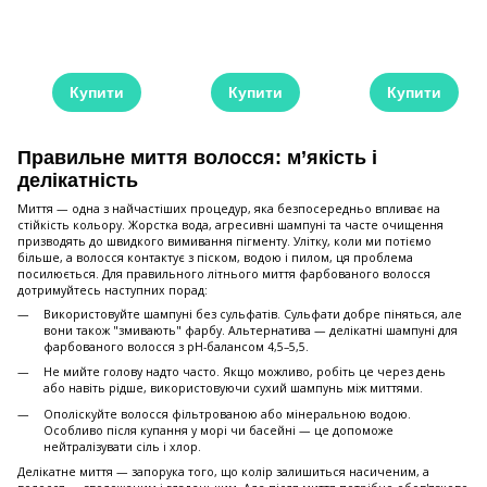
Купити
Купити
Купити
Правильне миття волосся: м’якість і
делікатність
Миття — одна з найчастіших процедур, яка безпосередньо впливає на
стійкість кольору. Жорстка вода, агресивні шампуні та часте очищення
призводять до швидкого вимивання пігменту. Улітку, коли ми потіємо
більше, а волосся контактує з піском, водою і пилом, ця проблема
посилюється. Для правильного літнього миття фарбованого волосся
дотримуйтесь наступних порад:
Використовуйте шампуні без сульфатів. Сульфати добре піняться, але
вони також "змивають" фарбу. Альтернатива — делікатні шампуні для
фарбованого волосся з pH-балансом 4,5–5,5.
Не мийте голову надто часто. Якщо можливо, робіть це через день
або навіть рідше, використовуючи сухий шампунь між миттями.
Ополіскуйте волосся фільтрованою або мінеральною водою.
Особливо після купання у морі чи басейні — це допоможе
нейтралізувати сіль і хлор.
Делікатне миття — запорука того, що колір залишиться насиченим, а