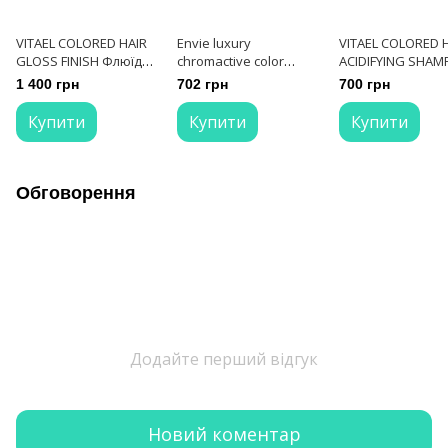
VITAEL COLORED HAIR
Envie luxury
VITAEL COLORED 
GLOSS FINISH Флюїд
chromaсtive color
ACIDIFYING SHA
шовковий для
protector шампунь для
Шампунь для
1 400 грн
702 грн
700 грн
фарбованного
збереження кольору з
фарбованого во
волосся 150 мл
екстрактом гранату
300 мл
Купити
Купити
Купити
250 мл
Обговорення
Додайте перший відгук
Новий коментар