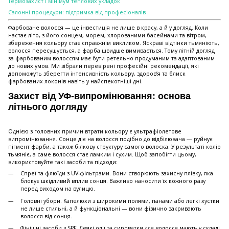
Термозахист і мінімум теплових укладок
Салонні процедури: підтримка від професіоналів
Фарбоване волосся — це інвестиція не лише в красу, а й у догляд. Коли
настає літо, з його сонцем, морем, хлорованими басейнами та вітром,
збереження кольору стає справжнім викликом. Яскраві відтінки тьмяніють,
волосся пересушується, а фарба швидше вимивається. Тому літній догляд
за фарбованим волоссям має бути ретельно продуманим та адаптованим
до нових умов. Ми зібрали перевірені професійні рекомендації, які
допоможуть зберегти інтенсивність кольору, здоров’я та блиск
фарбованих локонів навіть у найспекотніші дні.
Захист від УФ-випромінювання: основа
літнього догляду
Однією з головних причин втрати кольору є ультрафіолетове
випромінювання. Сонце діє на волосся подібно до відбілювача — руйнує
пігмент фарби, а також білкову структуру самого волоска. У результаті колір
тьмяніє, а саме волосся стає ламким і сухим. Щоб запобігти цьому,
використовуйте такі засоби та підходи:
Спреї та флюїди з UV-фільтрами. Вони створюють захисну плівку, яка
блокує шкідливий вплив сонця. Важливо наносити їх кожного разу
перед виходом на вулицю.
Головні убори. Капелюхи з широкими полями, панами або легкі хустки
не лише стильні, а й функціональні — вони фізично закривають
волосся від сонця.
Фінішні засоби з SPF. Деякі олії та сироватки для волосся мають у складі