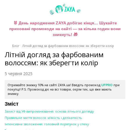
🐰 День народження ZAYA добігає кінця… Шукайте
приховані промокоди на сайті — за кілька годин вони
зникнуть! 🎁
Блог
Літній догляд за фарбованим волоссям: як зберегти колір
Літній догляд за фарбованим
волоссям: як зберегти колір
5 червня 2025
Отримайте знижку 10% на сайті ZAYA.ua! Введіть промокод
при
UFPRO
покупці! P.S. Промокод діє на всі товари, окрім тих, що вже мають
знижку.
Зміст
Захист від УФ-випромінювання: основа літнього догляду
Правильне миття волосся: м’якість і делікатність
Інтенсивне зволоження: головний порятунок у спеку