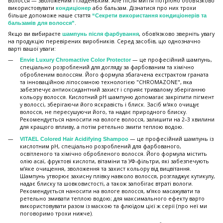
волосся — зволоженим і гладеньким. Але після миття потрібно обов'язково
використовувати
або бальзам. Дізнатися про них трохи
кондиціонер
більше допоможе наше стаття
“Секрети використання кондиціонерів та
.
бальзамів для волосся”
Якщо ви вибираєте
, обов'язково зверніть увагу
шампунь після фарбування
на продукцію перевірених виробників. Серед засобів, що однозначно
варті вашої уваги:
— це професійний шампунь,
Envie Luxury Chromactive Color Protector
спеціально розроблений для догляду за фарбованим та хімічно
обробленим волоссям. Його формула збагачена екстрактом граната
та інноваційною ліпосомною технологією "CHROMAZONE", яка
забезпечує антиоксидантний захист і сприяє тривалому зберіганню
кольору волосся. Кислотний pH шампуню допомагає закріпити пігмент
у волоссі, зберігаючи його яскравість і блиск. Засіб м'яко очищує
волосся, не пересушуючи його, та надає природного блиску.
Рекомендується наносити на вологе волосся, залишити на 2–3 хвилини
для кращого впливу, а потім ретельно змити теплою водою.
— це професійний шампунь із
VITAEL Colored Hair Acidifying Shampoo
кислотним pH, спеціально розроблений для фарбованого,
освітленого та хімічно обробленого волосся. Його формула містить
олію асаї, фруктові кислоти, вітаміни та УФ-фільтри, які забезпечують
м’яке очищення, зволоження та захист кольору від вицвітання.
Шампунь утворює захисну плівку навколо волосся, розгладжує кутикулу,
надає блиску та шовковистості, а також запобігає втраті вологи.
Рекомендується наносити на вологе волосся, м’яко масажувати та
ретельно змивати теплою водою; для максимального ефекту варто
використовувати разом із маскою та флюїдом цієї ж серії (про неї ми
поговоримо трохи нижче).