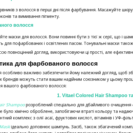
рвників з волосся в перші дні після фарбування. Масажуйте шкір
конів та вимивання пігменту.
аного волосся
е маски для волосся. Вони повинні бути з тієї ж серії, що і шам
ть для пофарбованих і освітлених пасом. Тонувальні маски тако
ю повноцінний догляд, використовуючи ці прості, але ефективн
тика для фарбованого волосся
я особливо важливо забезпечити йому належний догляд, щоб збе
х брендів можуть стати вашим надійним союзником у цьому проце
в'я вашого фарбованого волосся:
1. Vitael Colored Hair Shampoo т
Hair Shampoo
розроблений спеціально для дбайливого очищення ф
ке було хімічно оброблене, запобігаючи втраті кольору та надаюч
ний комплекс з олії асаї, фруктових кислот, вітамінів і УФ-фільт
 Mask
ідеально доповнює шампунь. Засіб, також збагачений комплек