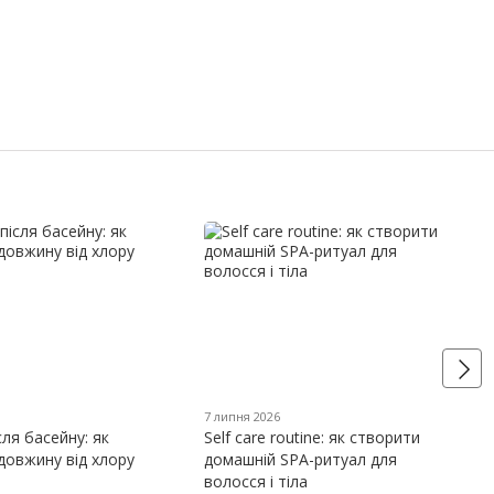
7 липня 2026
сля басейну: як
Self care routine: як створити
довжину від хлору
домашній SPA-ритуал для
волосся і тіла