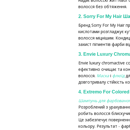
надає волоссю життєвої с
волосся без обтяження.
2. Sorry For My Hair 
Бренд Sorry For My Hair 
кислотами розгладжує кут
волосся міцнішим. Кондиці
захист пігментів фарби в
3. Envie Luxury Chroma
Envie luxury chromactive 
ефективно очищає та кон
волосся.
Маска
і
флюїд
дл
довготривалу стійкість к
4. Extremo For Сolore
Шампунь для фарбованого
Розроблений з урахуванн
робить волосся блискучим
Це забезпечує поверненн
кольору. Результат - фар