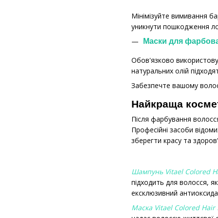
Мінімізуйте вимивання ба
уникнути пошкодження ло
Маски для фарбов
Обов'язково використовуйт
натуральних олій підходя
Забезпечте вашому волосс
Найкраща косме
Після фарбування волосс
Професійні засоби відоми
зберегти красу та здоро
Шампунь Vitael Colored 
підходить для волосся, я
ексклюзивний антиоксидант
Маска Vitael Colored Hair