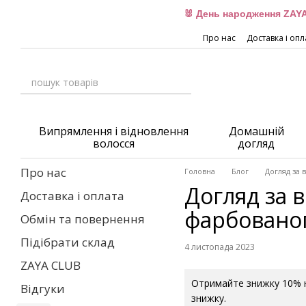
Перейти до основного контенту
🐰 День народження ZAYA
Про нас
Доставка і опл
Випрямлення і відновлення
Домашній
волосся
догляд
Про нас
Головна
Блог
Догляд за 
Догляд за 
Доставка і оплата
фарбованог
Обмін та повернення
Підібрати склад
4 листопада 2023
ZAYA CLUB
Отримайте знижку 10% н
Відгуки
знижку.