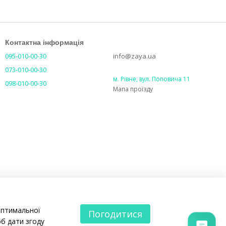
Контактна інформація
095-010-00-30
info@zaya.ua
073-010-00-30
м. Рівне, вул. Поповича 11
098-010-00-30
Мапа проїзду
оптимальної
Погодитися
б дати згоду