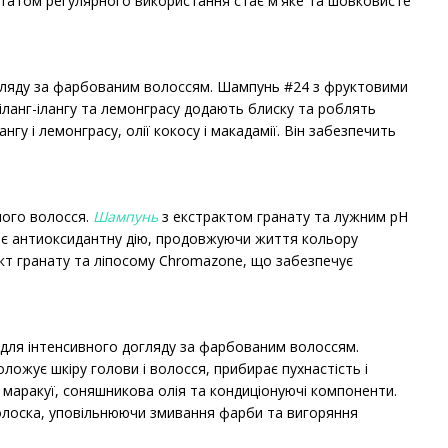
льтатом регулярного використання стає м'яке та шовковисте
огляду за фарбованим волоссям. Шампунь #24 з фруктовими
іланг-ілангу та лемонграсу додають блиску та роблять
нгу і лемонграсу, олії кокосу і макадамії. Він забезпечить
аного волосся.
Шампунь
з екстрактом гранату та лужним pH
ає антиоксидантну дію, продовжуючи життя кольору
т гранату та ліпосому Chromazone, що забезпечує
б для інтенсивного догляду за фарбованим волоссям.
жує шкіру голови і волосся, прибирає пухнастість і
я маракуї, соняшникова олія та кондиціонуючі компоненти.
олоска, уповільнюючи змивання фарби та вигоряння