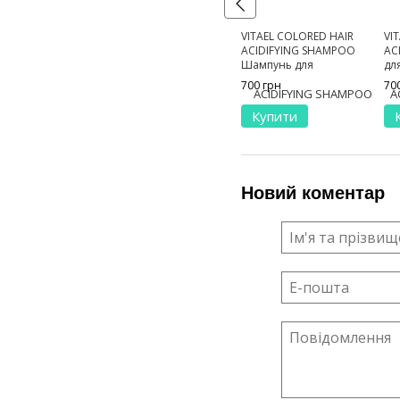
VITAEL COLORED HAIR
VI
ACIDIFYING SHAMPOO
AC
Шампунь для
дл
фарбованого волосся 300
25
700 грн
70
мл
Купити
Новий коментар