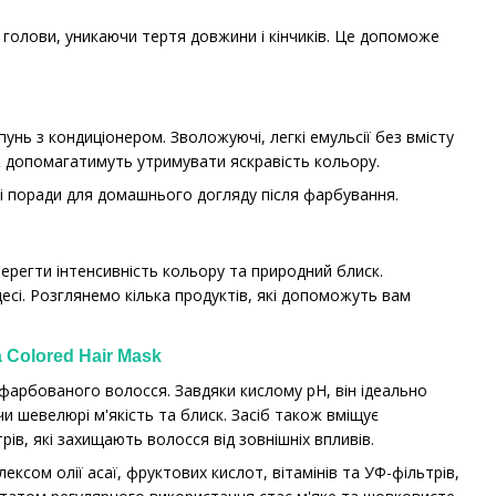
у голови, уникаючи тертя довжини і кінчиків. Це допоможе
пунь з кондиціонером. Зволожуючі, легкі емульсії без вмісту
ж допомагатимуть утримувати яскравість кольору.
і поради для домашнього догляду після фарбування.
регти інтенсивність кольору та природний блиск.
сі. Розглянемо кілька продуктів, які допоможуть вам
а Colored Hair Mask
арбованого волосся. Завдяки кислому pH, він ідеально
и шевелюрі м'якість та блиск. Засіб також вміщує
рів, які захищають волосся від зовнішніх впливів.
сом олії асаї, фруктових кислот, вітамінів та УФ-фільтрів,