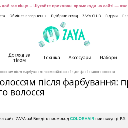
 добігає кінця… Шукайте приховані промокоди на сайті — вже 
ата
Обмін та повернення
Підібрати склад
ZAYA CLUB
Відгуки
Бл
Догляд за
Техніка
Аксесуари
Набори
тілом
волоссям після фарбування: професійні засоби для фарбованого волосся
волоссям після фарбування: п
о волосся
а сайті ZAYA.ua! Введіть промокод
при покупці! P.S
COLORHAIR