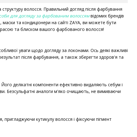
а структуру волосся. Правильний догляд після фарбування
соби для догляду за фарбованим волоссям
відомих брендів
, маски та кондиціонери на сайті ZAYA, ви можете бути
я красою та блиском вашого фарбованого волосся!
обливої уваги щодо догляду за локонами. Ось деякі важливі
зультат після фарбування, а також зберегти здоров'я та
 Його делікатні компоненти ефективно видаляють себум і
ови. Безсульфатні аналоги м'яко очищають, не вимиваючи
я, пригладжуючи кутикулу волосся і фіксуючи пігмент