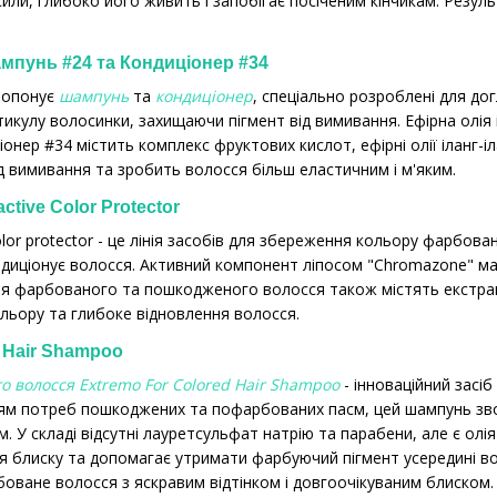
или, глибоко його живить і запобігає посіченим кінчикам. Резу
Шампунь #24 та Кондиціонер #34
пропонує
шампунь
та
кондиціонер
, спеціально розроблені для д
икулу волосинки, захищаючи пігмент від вимивання. Ефірна олія 
онер #34 містить комплекс фруктових кислот, ефірні олії іланг-іла
ід вимивання та зробить волосся більш еластичним і м'яким.
ctive Color Protector
color protector - це лінія засобів для збереження кольору фарбов
диціонує волосся. Активний компонент ліпосом "Chromazone" м
я фарбованого та пошкодженого волосся також містять екстрак
ольору та глибоке відновлення волосся.
d Hair Shampoo
 волосся Extremo For Сolored Hair Shampoo
- інноваційний засі
ям потреб пошкоджених та пофарбованих пасм, цей шампунь зволо
. У складі відсутні лауретсульфат натрію та парабени, але є олі
я блиску та допомагає утримати фарбуючий пігмент усередині в
боване волосся з яскравим відтінком і довгоочікуваним блиском.