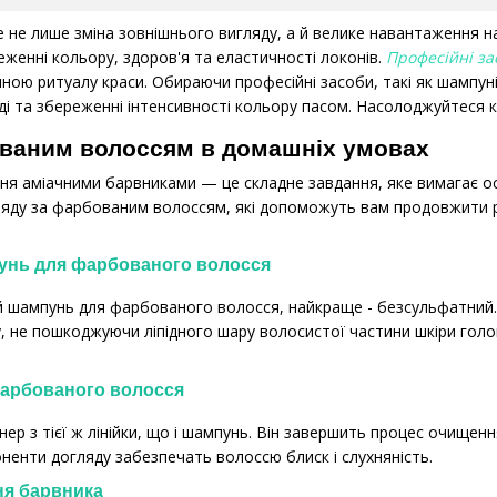
не лише зміна зовнішнього вигляду, а й велике навантаження н
еженні кольору, здоров'я та еластичності локонів.
Професійні за
ною ритуалу краси. Обираючи професійні засоби, такі як шампуні
яді та збереженні інтенсивності кольору пасом. Насолоджуйтес
ованим волоссям в домашніх умовах
я аміачними барвниками — це складне завдання, яке вимагає ос
яду за фарбованим волоссям, які допоможуть вам продовжити ре
унь для фарбованого волосся
й шампунь для фарбованого волосся, найкраще - безсульфатний.
у, не пошкоджуючи ліпідного шару волосистої частини шкіри гол
фарбованого волосся
ер з тієї ж лінійки, що і шампунь. Він завершить процес очищенн
ненти догляду забезпечать волоссю блиск і слухняність.
ня барвника