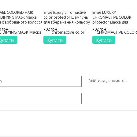
TAEL COLORED HAIR
Envie luxury chromaсtive
Envie LUXURY
IDIFYING MASK Маска
color protector шампунь
CHROMAСTIVE COLOR
я фарбованого волосся
для збереження кольору
protector маска для
0 мл
з екстрактом гранату 250
збереження кольору з
0 грн
702 грн
702 грн
мл
екстрактом гранату 250
Купити
Купити
Купити
Увійти за допомогою