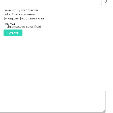
Envie luxury chromactive
color fluid кислотний
флюїд для фарбованого та
пошкодженого волосся
686 грн
 мл
250 мл
Купити