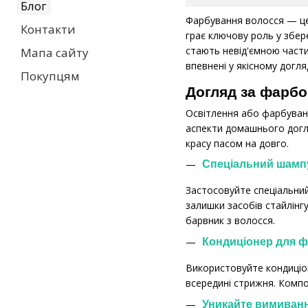
Блог
Фарбування волосся — це 
Контакти
грає ключову роль у збер
стають невід'ємною части
Мапа сайту
впевнені у якісному догл
Покупцям
Догляд за фарб
Освітлення або фарбуванн
аспекти домашнього догл
красу пасом на довго.
Спеціальний шамп
Застосовуйте спеціальни
залишки засобів стайлінг
барвник з волосся.
Кондиціонер для 
Використовуйте кондиціон
всередині стрижня. Компо
Уникайте вимиван