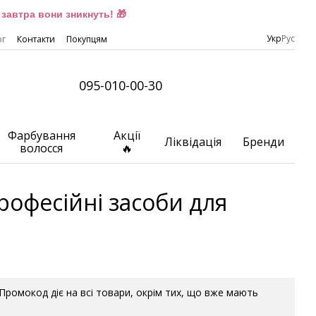
завтра вони зникнуть! 🎁
Укр
Рус
ог
Контакти
Покупцям
095-010-00-30
Фарбування
Акції
Ліквідація
Бренди
волосся
🔥
рофесійні засоби для
. Промокод діє на всі товари, окрім тих, що вже мають