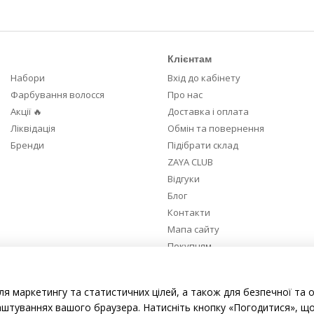
Клієнтам
Набори
Вхід до кабінету
Фарбування волосся
Про нас
Акції 🔥
Доставка і оплата
Ліквідація
Обмін та повернення
Бренди
Підібрати склад
ZAYA CLUB
Відгуки
Блог
Контакти
Мапа сайту
Покупцям
Ми в соцмережах
ля маркетингу та статистичних цілей, а також для безпечної та 
аштуваннях вашого браузера. Натисніть кнопку «Погодитися», що