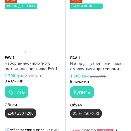
−15%
−15%
РАЗОМ ДЕШЕВШЕ!
РАЗОМ ДЕШЕВШЕ!
1
FAV.1
FAV.1
Набор аминокислотного
Набор для укрепления волос
восстановления волос FAV.1
с молочными протеинами
FAV.1
1 700 грн
2 000 грн
1 700 грн
2 000 грн
В наличии
В наличии
Купить
Купить
Объем
Объем
250+250+200
250+250+200
С ПРОМО
−20%
PARTY20