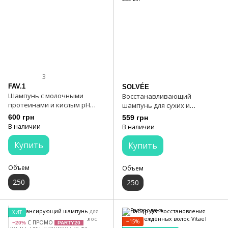
3
FAV.1
SOLVÉE
Шампунь с молочными
Восстанавливающий
протеинами и кислым pH
шампунь для сухих и
FAV.1 MILKY BOOST SHAMPOO
поврежденных волос SOLVÉE
600 грн
559 грн
Nutrisse Shampoo 250 мл
В наличии
В наличии
Купить
Купить
Объем
Объем
250
250
ХИТ
−15%
С ПРОМО
−20%
PARTY20