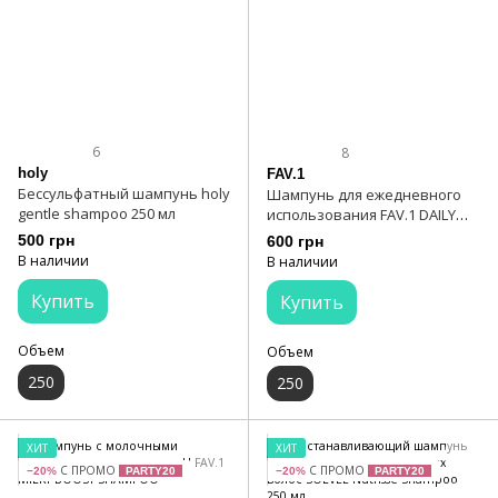
6
8
holy
FAV.1
Бессульфатный шампунь holy
Шампунь для ежедневного
gentle shampoo 250 мл
использования FAV.1 DAILY
SHINE SHAMPOO
500 грн
600 грн
В наличии
В наличии
Купить
Купить
Объем
Объем
250
250
ХИТ
ХИТ
С ПРОМО
С ПРОМО
−20%
PARTY20
−20%
PARTY20