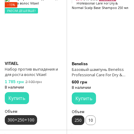
−15%
РАЗОМ ДЕШЕВШЕ!
VITAEL
Beneliss
Набор против выпадения и
Базовый шампунь Beneliss
для роста волос Vitael
Professional Care For Dry &
Normal Scalp Base Shampoo
1 785 грн
2 100 грн
600 грн
250 мл
В наличии
В наличии
Купить
Купить
Объем
Объем
300+250+100
250
10