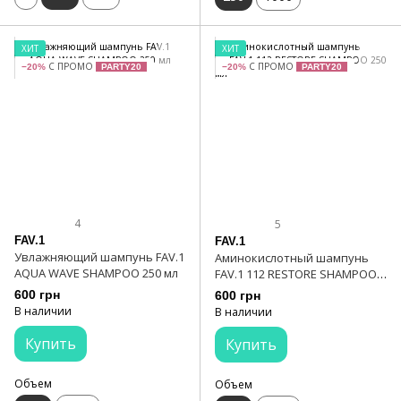
ХИТ
ХИТ
С ПРОМО
С ПРОМО
−20%
PARTY20
−20%
PARTY20
4
5
FAV.1
FAV.1
Увлажняющий шампунь FAV.1
Аминокислотный шампунь
AQUA WAVE SHAMPOO 250 мл
FAV.1 112 RESTORE SHAMPOO
250 мл
600 грн
600 грн
В наличии
В наличии
Купить
Купить
Объем
Объем