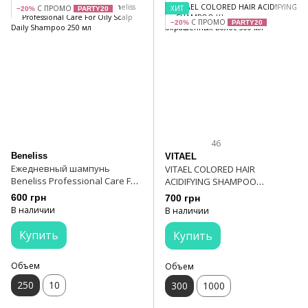
С ПРОМО
ХИТ
−20%
PARTY20
С ПРОМО
−20%
PARTY20
46
Beneliss
VITAEL
Ежедневный шампунь
VITAEL COLORED HAIR
Beneliss Professional Care For
ACIDIFYING SHAMPOO
Oily Scalp Daily Shampoo 250
Шампунь для окрашенных
600 грн
700 грн
мл
волос 300 мл
В наличии
В наличии
Купить
Купить
Объем
Объем
250
10
300
1000