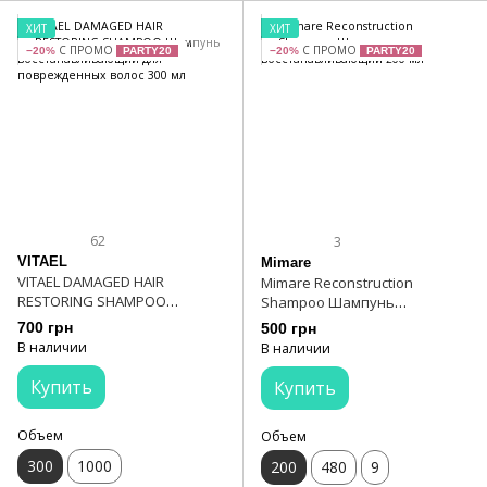
ХИТ
ХИТ
С ПРОМО
С ПРОМО
−20%
PARTY20
−20%
PARTY20
62
3
VITAEL
Mimare
VITAEL DAMAGED HAIR
Mimare Reconstruction
RESTORING SHAMPOO
Shampoo Шампунь
Шампунь
восстанавливающий 200 мл
700 грн
500 грн
восстанавливающий для
В наличии
В наличии
поврежденных волос 300 мл
Купить
Купить
Объем
Объем
300
1000
200
480
9