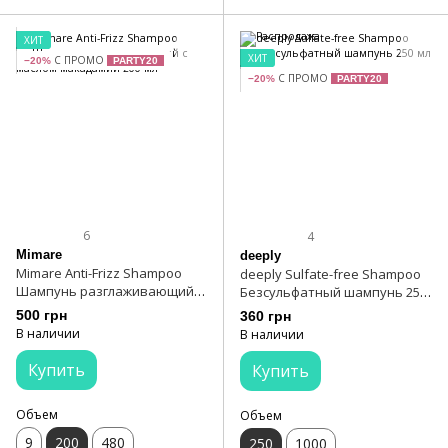
ХИТ
ХИТ
С ПРОМО
−20%
PARTY20
С ПРОМО
−20%
PARTY20
6
4
Mimare
deeply
Mimare Anti-Frizz Shampoo
deeply Sulfate-free Shampoo
Шампунь разглаживающий с
Безсульфатный шампунь 250
маслом макадамии 200 мл
мл
500 грн
360 грн
В наличии
В наличии
Купить
Купить
Объем
Объем
9
200
480
250
1000