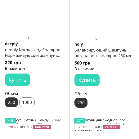
10
6
deeply
holy
deeply Normalizing Shampoo
Балансирующий шампунь
Нормализующий шампунь
holy balance shampoo 250 мл
250 мл
320 грн
500 грн
В наличии
В наличии
Купить
Купить
Объем
Объем
250
1000
250
ХИТ
ХИТ
С ПРОМО
С ПРОМО
−20%
PARTY20
−20%
PARTY20