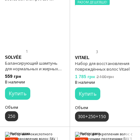
РАЗОМ ДЕШЕВШЕ!
1
3
SOLVÉE
VITAEL
Балансирующий шампунь
Набор для восстановления
для нормальных и жирных
повреждённых волос Vitael
волос SOLVÉE Elan Shampoo
559 грн
1 785 грн
2 100 грн
250 мл
В наличии
В наличии
Купить
Купить
Объем
Объем
250
300+250+150