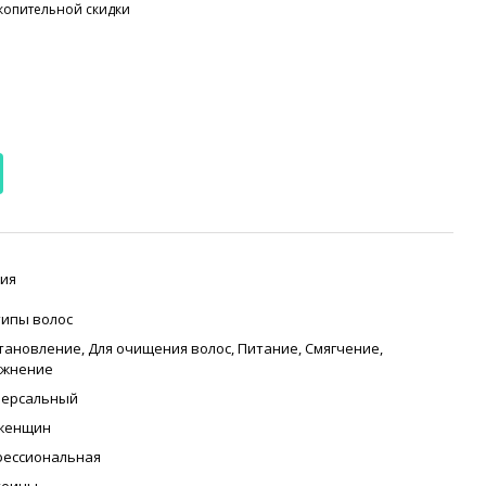
копительной скидки
ия
типы волос
тановление
,
Для очищения волос
,
Питание
,
Смягчение
,
ажнение
версальный
 женщин
ессиональная