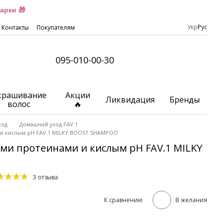
арки 🎁
Укр
Рус
Контакты
Покупателям
095-010-00-30
крашивание
Акции
Ликвидация
Бренды
волос
🔥
ход
Домашний уход FAV.1
и кислым pH FAV.1 MILKY BOOST SHAMPOO
и протеинами и кислым pH FAV.1 MILKY
3 отзыва
К сравнению
В желания