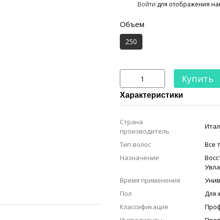
%
Войти
для отображения на
Объем
250
Купить
Характеристики
Страна
Итал
производитель
Тип волос
Все 
Назначение
Восс
Увл
Время применения
Уни
Пол
Для
Классификация
Проф