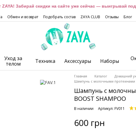
ет ZAYA! Забирай скидки на сайте уже сейчас — выигрывай под
та
Обмен и возврат
Подобрать состав
ZAYA CLUB
Отзывы
Блог
Уход за
О
Техника
Аксессуары
Наборы
телом
Главная
Каталог
Домашний у
Шампунь с молочными протеинами 
Шампунь с молочным
BOOST SHAMPOO
В наличии
Артикул: FV011
600 грн