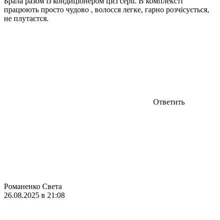
Брала разом із кондиціонером цієї серії. В комплексті
працюють просто чудово , волосся легке, гарно розчісується,
не плутаєтся.
Ответить
Романенко Света
26.08.2025 в 21:08