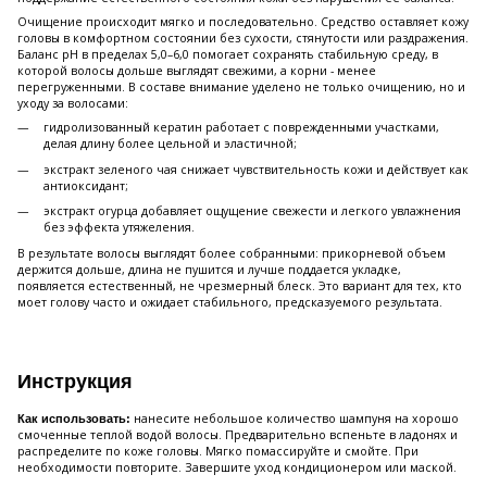
Очищение происходит мягко и последовательно. Средство оставляет кожу
головы в комфортном состоянии без сухости, стянутости или раздражения.
Баланс pH в пределах 5,0–6,0 помогает сохранять стабильную среду, в
которой волосы дольше выглядят свежими, а корни - менее
перегруженными. В составе внимание уделено не только очищению, но и
уходу за волосами:
гидролизованный кератин работает с поврежденными участками,
делая длину более цельной и эластичной;
экстракт зеленого чая снижает чувствительность кожи и действует как
антиоксидант;
экстракт огурца добавляет ощущение свежести и легкого увлажнения
без эффекта утяжеления.
В результате волосы выглядят более собранными: прикорневой объем
держится дольше, длина не пушится и лучше поддается укладке,
появляется естественный, не чрезмерный блеск. Это вариант для тех, кто
моет голову часто и ожидает стабильного, предсказуемого результата.
Инструкция
нанесите небольшое количество шампуня на хорошо
Как использовать:
смоченные теплой водой волосы. Предварительно вспеньте в ладонях и
распределите по коже головы. Мягко помассируйте и смойте. При
необходимости повторите. Завершите уход кондиционером или маской.