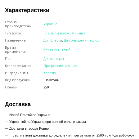
Характеристики
Страна
Украина
производитель
Тип волос
Все типы волос
,
Жирные
Назначение
Для блеска
,
Для очищения волос
Время
Универсальный
применения
Пол
Для женщин
Классификация
Профессиональная
Ингредиенты
Кератин
Вид продукции
Шампунь
Обьем
250
Доставка
— Новой Почтой по Украине.
— Укрпочтой по Украине при полной оплате заказа
—
Доставка в городе Ровно.
Бесплатная доставка до отделения при заказе от 2500 грн
(где работают