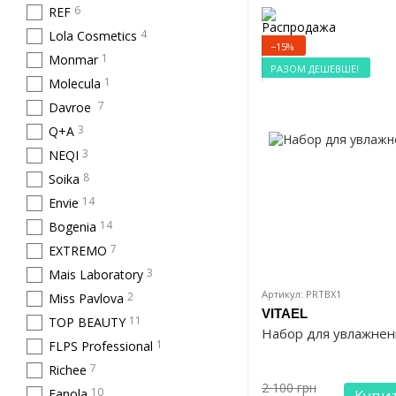
6
REF
4
Lola Cosmetics
−15%
1
Monmar
РАЗОМ ДЕШЕВШЕ!
1
Molecula
7
Davroe
3
Q+A
3
NEQI
8
Soika
14
Envie
14
Bogenia
7
EXTREMO
3
Mais Laboratory
Артикул: PRTBX1
2
Miss Pavlova
VITAEL
11
TOP BEAUTY
Набор для увлажнени
1
FLPS Professional
7
Richee
2 100 грн
10
Fanola
Купи