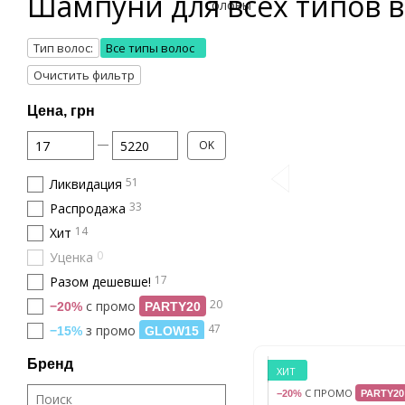
Шампуни для всех типов 
Тип волос:
Все типы волос
Очистить фильтр
Цена, грн
От Цена, грн
До Цена, грн
OK
51
Ликвидация
33
Распродажа
14
Хит
0
Уценка
17
Разом дешевше!
20
с промо
−20%
PARTY20
47
з промо
−15%
GLOW15
Бренд
ХИТ
С ПРОМО
−20%
PARTY20