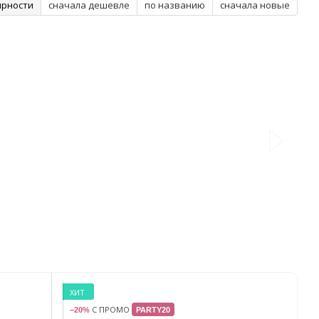
ярности
сначала дешевле
по названию
сначала новые
ХИТ
С ПРОМО
−20%
PARTY20