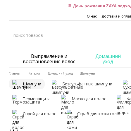
Перейти к основному контенту
🐰 День рождения ZAYA подхо
О нас
Доставка и опла
Выпрямление и
Домашний
восстановление волос
уход
Главная
Каталог
Домашний уход
Шампуни
Шампуни
Безсульфатные шампуни
Термозащита
Масло для волос
Ф
Спрей для волос
Скраб для кожи головы