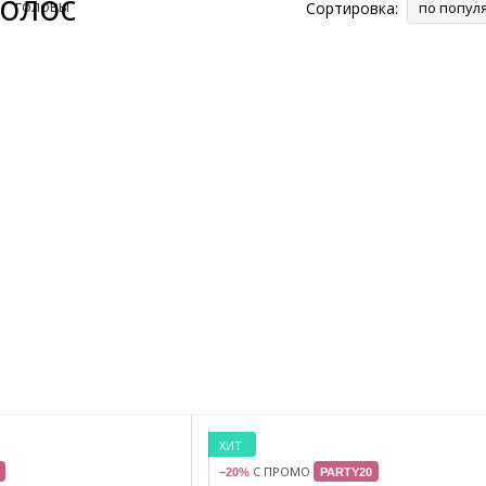
волос
Сортировка:
по попул
ХИТ
С ПРОМО
−20%
PARTY20