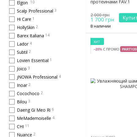
протеинами FAV.1
10
Elgon
3
Scalp Professional
2 000 грн
Купи
1
1 700 грн
Hi Care
В наличии
2
HollySkin
14
Barex Italiana
ХИТ
4
Lador
С ПРОМО
−20%
PARTY20
2
Subtil
1
Lovien Essential
3
Joico
4
jNOWA Professional
2
Inoar
2
Cocochoco
3
Bilou
6
Daeng Gi Meo Ri
4
MeMademoiselle
11
CHI
2
Nuance