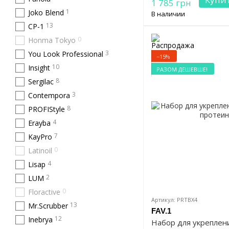
1 785 грн
1
Joko Blend
В наличии
13
CP-1
0
Honma Tokyo
3
You Look Professional
−15%
10
Insight
РАЗОМ ДЕШЕВШЕ!
8
Sergilac
3
Contempora
8
PROFIStyle
4
Erayba
7
KayPro
0
Latinoil
4
Lisap
2
LUM
0
Floractive
Артикул: PRTBX4
13
Mr.Scrubber
FAV.1
12
Inebrya
Набор для укреплен