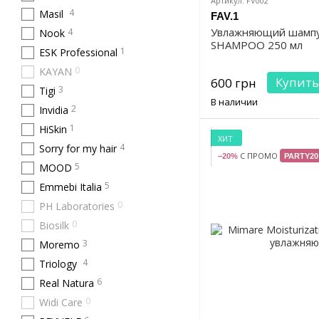
Артикул: FV002
4
Masil
FAV.1
Увлажняющий шампу
4
Nook
SHAMPOO 250 мл
1
ESK Professional
0
KAYAN
Купить
600 грн
3
Tigi
В наличии
2
Invidia
1
HiSkin
ХИТ
4
Sorry for my hair
С ПРОМО
−20%
PARTY20
5
MOOD
5
Emmebi Italia
0
PH Laboratories
0
Biosilk
3
Moremo
4
Triology
6
Real Natura
0
Widi Care