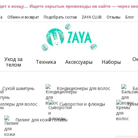
дит к концу… Ищите скрытые промокоды на сайте — через неск
та
Обмен и возврат
Подобрать состав
ZAYA CLUB
Отзывы
Блог
Уход за
О
Техника
Аксессуары
Наборы
телом
Сухой шампунь
Кондиционеры для волос
Ба
иллеры для волос
Сыворотки и флюиды
Крем
Пилинг для кожи головы