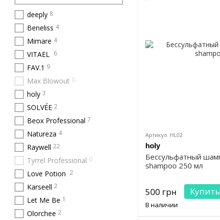
8
deeply
4
Beneliss
4
Mimare
6
VITAEL
9
FAV.1
0
Max Blowout
3
holy
2
SOLVÉE
7
Beox Professional
4
Natureza
Артикул: HL02
holy
22
Raywell
Бессульфатный шампу
0
Tyrrel Professional
shampoo 250 мл
2
Love Potion
2
Karseell
Купить
500 грн
1
Let Me Be
В наличии
2
Olorchee