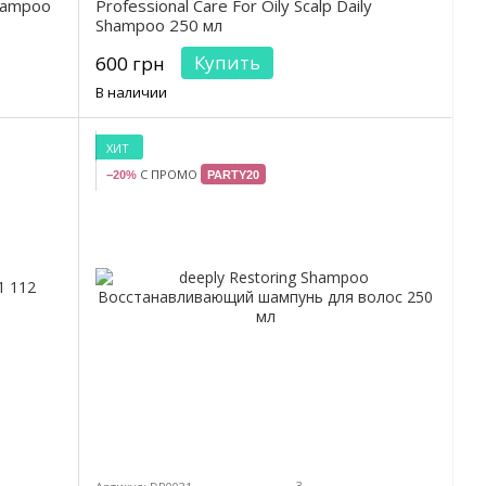
Shampoo
Professional Care For Oily Scalp Daily
Shampoo 250 мл
Купить
600 грн
В наличии
ХИТ
С ПРОМО
−20%
PARTY20
3