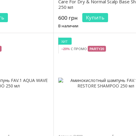
Care For Dry & Normal Scalp Base 
250 мл
ть
Купить
600 грн
В наличии
ХИТ
С ПРОМО
−20%
PARTY20
4
5