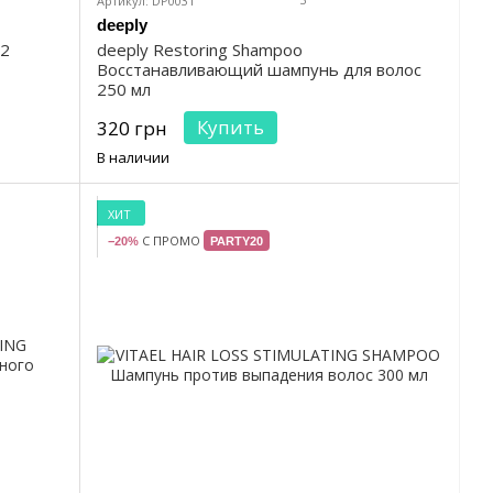
Артикул: DP0031
deeply
12
deeply Restoring Shampoo
Восстанавливающий шампунь для волос
250 мл
Купить
320 грн
В наличии
ХИТ
С ПРОМО
−20%
PARTY20