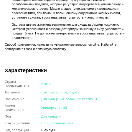
ослабленными прядями, которые регулярно подвергается химическому и
механическому стрессу. Масло владеет уникальными ухаживающими
способностями, при помощи повышенному содержанию жирных кислот,
устраняет сухость, восстанавливает упругость и эластичность.
Экстракт цветов жасмина великолепен для ухода за сухими локонами.
Экстракт успокаивает и возвращает прядям жизненную силу, укрепляет и
придает блеск. Не допускает потерю влаги и восстанавливает упругость и
эластичность.
Способ применения: нанести на увлажненные волосы, смойте. Избегайте
попадания в глаза и слизистую оболочку.
Характеристики
Страна
Италия
производитель
Тип волос
Светлые волосы
,
Седые
Назначение
Для очищения волос
,
От желтизны
Время
Универсальный
применения
Пол
Для женщин
Классификация
Профессиональная
Вид продукции
Шампунь