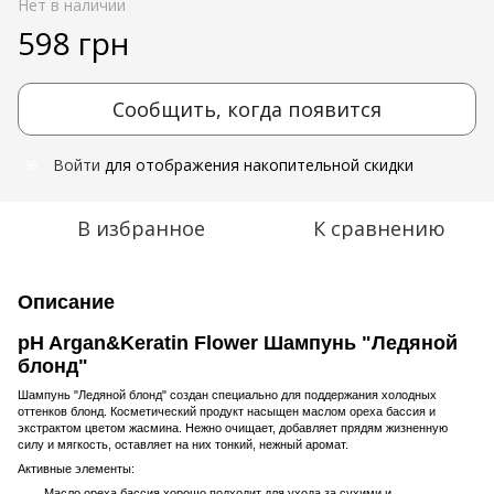
Нет в наличии
598 грн
Сообщить, когда появится
Войти
для отображения накопительной скидки
%
В избранное
К сравнению
Описание
pH Argan&Keratin Flower Шампунь "Ледяной
блонд"
Шампунь "Ледяной блонд" создан специально для поддержания холодных
оттенков блонд. Косметический продукт насыщен маслом ореха бассия и
экстрактом цветом жасмина. Нежно очищает, добавляет прядям жизненную
силу и мягкость, оставляет на них тонкий, нежный аромат.
Активные элементы:
Масло ореха бассия хорошо подходит для ухода за сухими и