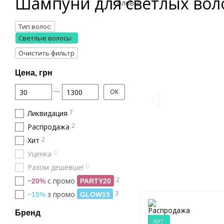
Шампуни для светлых вол
Тип волос:
Светлые волосы
Очистить фильтр
Цена, грн
От Цена, грн
До Цена, грн
OK
7
Ликвидация
2
Распродажа
2
Хит
0
Уценка
0
Разом дешевше!
2
с промо
−20%
PARTY20
3
з промо
−15%
GLOW15
Бренд
ХИТ