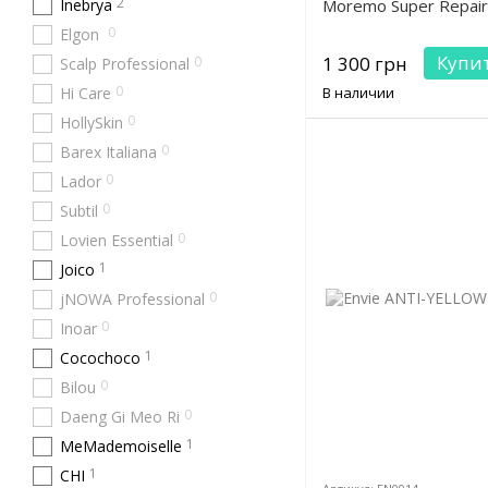
2
Inebrya
Moremo Super Repai
0
Elgon
Купи
1 300 грн
0
Scalp Professional
0
Hi Care
В наличии
0
HollySkin
0
Barex Italiana
0
Lador
0
Subtil
0
Lovien Essential
1
Joico
0
jNOWA Professional
0
Inoar
1
Cocochoco
0
Bilou
0
Daeng Gi Meo Ri
1
MeMademoiselle
1
CHI