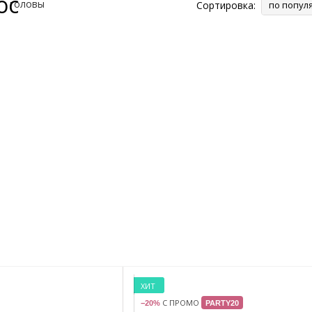
ос
Сортировка:
по попул
ХИТ
С ПРОМО
−20%
PARTY20