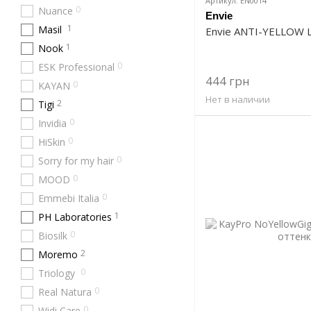
Артикул: EN0014
0
Nuance
Envie
1
Masil
Envie ANTI-YELLOW 
1
Nook
0
ESK Professional
444 грн
0
KAYAN
Нет в наличии
2
Tigi
0
Invidia
0
HiSkin
0
Sorry for my hair
0
MOOD
0
Emmebi Italia
1
PH Laboratories
0
Biosilk
2
Moremo
0
Triology
0
Real Natura
0
Widi Care