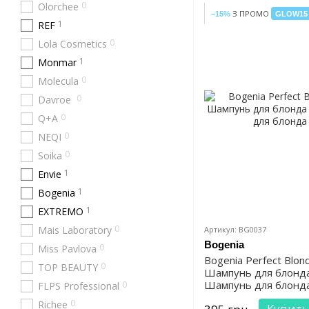
0
Olorchee
З ПРОМО
−15%
GLOW15
1
REF
0
Lola Cosmetics
1
Monmar
0
Molecula
0
Davroe
0
Q+A
0
NEQI
0
Soika
1
Envie
1
Bogenia
1
EXTREMO
0
Mais Laboratory
Артикул: BG0037
Bogenia
0
Miss Pavlova
Bogenia Perfect Blon
0
TOP BEAUTY
Шампунь для блонд
Шампунь для блонд
0
FLPS Professional
0
Richee
Купить