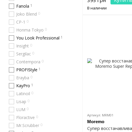
395 грн
1
Fanola
В наличии
0
Joko Blend
0
CP-1
0
Honma Tokyo
1
You Look Professional
0
Insight
0
Sergilac
0
Contempora
1
PROFIStyle
0
Erayba
1
KayPro
0
Latinoil
0
Lisap
0
LUM
Артикул: MRM01
0
Floractive
Moremo
0
Mr.Scrubber
Супер восстанавли