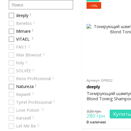
−13%
1
deeply
0
Beneliss
1
Mimare
1
VITAEL
0
FAV.1
0
Max Blowout
0
holy
0
SOLVÉE
0
Beox Professional
Артикул: DP0022
1
Natureza
deeply
Тонирующий шампун
0
Raywell
Blond Toning Shampo
0
Tyrrel Professional
0
Love Potion
320 грн
Купить
280 грн
0
Karseell
В наличии
0
Let Me Be