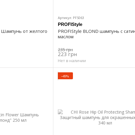
Артикул: PFS063
PROFIStyle
s Шампунь от желтого
PROFIStyle BLOND шампунь с сат
маслом
235 грн
223 грн
Нет в наличии
−49%