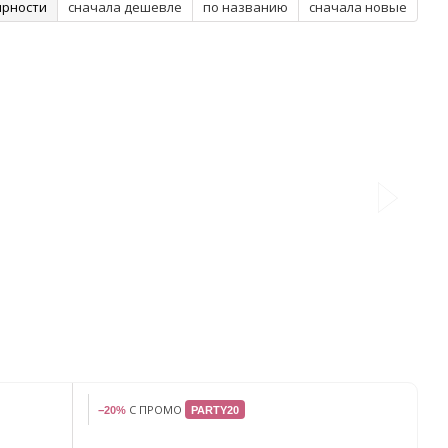
ярности
сначала дешевле
по названию
сначала новые
С ПРОМО
−20%
PARTY20