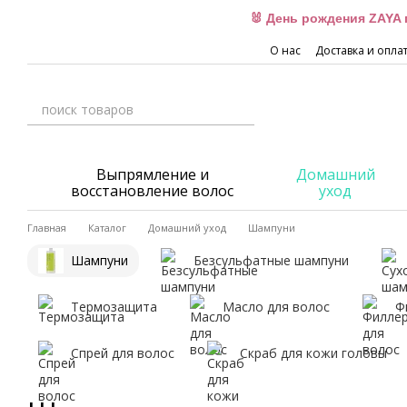
Перейти к основному контенту
🐰 День рождения ZAYA 
О нас
Доставка и опла
Выпрямление и
Домашний
восстановление волос
уход
Главная
Каталог
Домашний уход
Шампуни
Шампуни
Безсульфатные шампуни
Термозащита
Масло для волос
Ф
Спрей для волос
Скраб для кожи головы