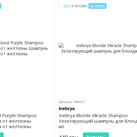
З ПРОМО
−15%
GLOW15
Артикул: IN0057
Inebrya
d Purple Shampoo
Inebrya Blonde Miracle Shampoo
а от желтизны
Хелатирующий шампунь для блон
а от желтизны
мл
Купить