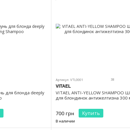
38
Артикул: VTL0001
VITAEL
ь для блонда deeply
VITAEL ANTI-YELLOW SHAMPOO Ш
o
для блондинок антижелтизна 300 
Купить
700 грн
В наличии