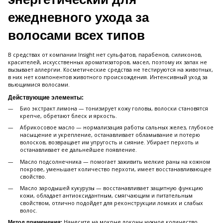
ежедневного ухода за
волосами всех типов
В средствах от компании Insight нет сульфатов, парабенов, силиконов,
красителей, искусственных ароматизаторов, масел, поэтому их запах не
вызывает аллергии. Косметические средства не тестируются на животных,
в них нет компонентов животного происхождения. Интенсивный уход за
вьющимися волосами.
Действующие элементы:
Био экстракт лимона — тонизирует кожу головы, волоски становятся
крепче, обретают блеск и яркость.
Абрикосовое масло — нормализация работы сальных желез, глубокое
насыщение и укрепление, останавливает обламывание и потерю
волосков, возвращает им упругость и сияние. Убирает перхоть и
останавливает ее дальнейшее появление.
Масло подсолнечника — помогает заживить мелкие раны на кожном
покрове, уменьшает количество перхоти, имеет восстанавливающее
свойство.
Масло зародышей кукурузы — восстанавливает защитную функцию
кожи, обладает антиоксидантным, смягчающим и питательным
свойством, отлично подойдет для реконструкции ломких и слабых
волос.
Нанесите на мокрые локоны нужное количество
Метод применения: