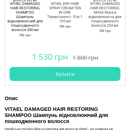
VITAEL DAMAGED
VITAEL DRY HAIR
VITAEL DAMAGED
HAIR RESTORING
SPRAY CREAM TEN
HAIR RESTORING
SHAMPOO
IN ONE
MASK Маска
Шампунь
Термозахист 10 в 1
відновлююча для
відновлюючий для
150 мл
пошкодженого
пошкодженого
волосся 250 мл
700 грн
волосся 300 мл
700 грн
700 грн
1 530 грн
1 800 грн
Купити
Опис
VITAEL DAMAGED HAIR RESTORING
SHAMPOO Шампунь відновлюючий для
пошкодженного волосся
Італійська професійна косметика для волосся Vitael - це новинка на