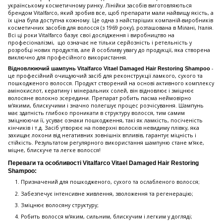
українському косметичному ринку. Лінійки засобів виготовляються
брендом Vitalfarco, який зробив все, щоб препарати мали найвищу якість, а
їх ціна була доступна кожному. Це одна з найстаріших компаній-виробників
косметичних засобів для волосся (з 1969 року), розташована в Мілані, Італія.
Всі ці роки Vitalfarco базує свої дослідження і виробництво на
професіоналізмі, що означає не тільки серйозність і ретельність у
розробці нових продуктів, але й особливу увагу до продукції, яка створена
виключно для професійного використання.
-
Відновлюючий шампунь Vitalfarco Vitael Damaged Hair Restoring Shampoo
це професійний очищуючий засіб для реконструкції ламкого, сухого та
пошкодженого волосся. Продукт створений на основі активного комплексу
амінокислот, кератину і мінеральних солей, він відновлює і зміцнює
волосяне волокно зсередини. Препарат робить пасма неймовірно
м'якими, блискучими і значно полегшує процес розчісування. Шампунь
має здатність глибоко проникати в структуру волосся, тим самим
зміцнюючи її, усуває ознаки пошкодження, такі як ламкість, посіченість
кінчиків і т.д. Засіб утворює на поверхні волосків невидиму плівку, яка
захищає локони від негативних зовнішніх впливів, гарантує міцність і
стійкість. Результатом регулярного використання шампуню стане м'яке,
міцне, блискуче та легке волосся!
Переваги та особливості Vitalfarco Vitael Damaged Hair Restoring
Shampoo:
Призначений для пошкодженого, сухого та ослабленого волосся;
Забезпечує інтенсивне живлення, зволоження та регенерацію;
Зміцнює волосяну структуру;
Робить волосся м'яким, сильним, блискучим і легким у догляді;