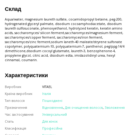
Склад
Aqua/water, magnesium laureth sulfate, cocamidopropyl betaine, peg-200,
hydrogenated glyceryl palmate, disodium cocoamphodiacetate, disodium
laureth sulfosuconate, phenoxyethanol, hydrolyzed keratin, keratin amino
acids, saccharomyces/ silicon ferment,saccharomyces/magnesium ferment,
saccharomyces/copper ferment, saccharomyces/iron ferment,
saccharomyces/zinc ferment,sodium laneth-40 maleate/stryrene sulfonate
copolymer, polyquaternium-10, polyquaternium-7, panthenol, peg/ppg-14/4
dimethicone,disodium cocoyl glutamate, laureth-3, benzophenone-4,
propylene glycol, citric acid, disodium edta, imidazolidinyl urea, hexyl
cinnamal, coumarin.
Характеристики
Виробник
VITAEL
Країна виробник
Італія
Тип волосся
Пошкоджені
Призначення
Відновлення
,
Для очищення волосся
,
Зволоження
Час застосування
Універсальний
Стать
Для жінок
Класифікація
Професійна