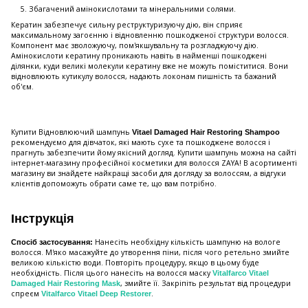
Збагачений амінокислотами та мінеральними солями.
Кератин забезпечує сильну реструктуризуючу дію, він сприяє
максимальному загоєнню і відновленню пошкодженої структури волосся.
Компонент має зволожуючу, пом'якшувальну та розгладжуючу дію.
Амінокислоти кератину проникають навіть в найменші пошкоджені
ділянки, куди великі молекули кератину вже не можуть поміститися. Вони
відновлюють кутикулу волосся, надають локонам пишність та бажаний
об'єм.
Купити Відновлюючий шампунь
Vitael Damaged Hair Restoring Shampoo
рекомендуємо для дівчаток, які мають сухе та пошкоджене волосся і
прагнуть забезпечити йому якісний догляд. Купити шампунь можна на сайті
інтернет-магазину професійної косметики для волосся ZAYA! В асортименті
магазину ви знайдете найкращі засоби для догляду за волоссям, а відгуки
клієнтів допоможуть обрати саме те, що вам потрібно.
Інструкція
Нанесіть необхідну кількість шампуню на вологе
Спосіб застосування:
волосся. М'яко масажуйте до утворення піни, після чого ретельно змийте
великою кількістю води. Повторіть процедуру, якщо в цьому буде
необхідність. Після цього нанесіть на волосся маску
Vitalfarco Vitael
, змийте її. Закріпіть результат від процедури
Damaged Hair Restoring Mask
спреєм
.
Vitalfarco Vitael Deep Restorer