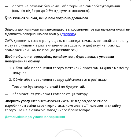
оплата на рахунок без комісії або термінал самообслуговування
(комісія від 2 грн до 0,5% від суми замовлення).
👇Зв'яжіться з нами, якщо вам потрібна допомога.
Згідно з діючими нормами законодавства, косметичні товари належної якості не
підлягають поверненню або обміну (
джерело
)
ZAYA дорожить своєю репутацією, ми завжди намагаємося знайти спільну
мову з покупцями в разі виявлення заводського дефекту (наприклад,
зламалася кришка, не працює розпилювач).
Щоб не було непорозумінь, ознайомтеся, будь ласка, з умовами
повернення і обміну.
Обмін або повернення товару можливий протягом 14 днів з моменту
покупки.
Обмiн або повернення товару здійснюється в разі якщо:
Товар не був використаний і не був ужитий;
Зберiгається упаковка і комплектація товару.
інтернет-магазин ZAYA не відповідає за внесені
Зверніть увагу
виробником зміни характеристики, комплектації і елементи дизайну
товару. Це не є ознакою заводського браку товару.
Детальніше про умови повернення