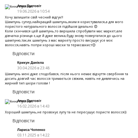
Анна Пустовіт
19.06.2026 в 10:54
Хочу залишити свій чесний відгук!!
Шампунь супер,найкращий шампунь,яким я користувалася,а для мого
пористого натурального волосся підійшов ідеально 😍
Коли скінчився цей шампунь,то вирішила спробувати мас маркет,але
дівчатка різниця є,ще й дуже велика,буду знову повертатися до цього
шампуню,так,як шампунь з мас маркету просто висушує усе моє
волосся,навіть попри хороші маски та термозахист😊
Відповісти
Крикун Даніела
30.04.2026 в 23:48
Шампунь мені дуже сподобався, після нього немає відчуття свербіння та
досить довгий час волосся тримається свіжим, навіть не дивлячись на
жирний тип шкіри голови !
Відповісти
Анна Пустовіт
16.02.2026 в 14:43
Хороший шампунь,не провокує лупу та не пересушує пористе волосся))
Відповісти
Лариса Чопенко
03.11.2025 в 14:22