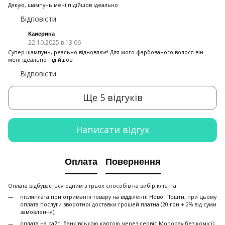
Дякую, шампунь мені підійшов ідеально
Відповісти
Каиерина
22.10.2025 в 13:06
Супер шампунь, реально відновлює! Для мого фарбованого волося він
мені ідеально підійшов
Відповісти
Ще 5 відгуків
Написати відгук
Оплата
Повернення
Оплата відбувається одним з трьох способів на вибір клієнта:
післяплата при отриманні товару на відділенні Нової Пошти, при цьому
оплата послуги зворотної доставки грошей платна (20 грн + 2% від суми
замовлення);
оплата на сайті банківською картою через сервіс Monopay без комісії;