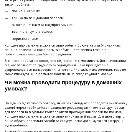
та за різних рівнів пошкодження. Вона може бути особливо корисною за
таких проблем:
посічені кінчики;
ялинка по всій довжині волосся;
витончення пасм та надмірна ламкість;
тьмяність, сухість волосся;
пористість пасм.
Холодне відновлення можна сміливо робити брюнеткам та блондинкам,
воно не впливає на колір пасм. Фарбування та сивина теж не є
протипоказаннями для його проведення.
Значною перевагою холодного відновлення є можливість його виконання
під час вагітності та грудного вигодовування. Така процедура не
супроводжується випаровуванням потенційно шкідливих речовин, тому не
може вплинути ні на розвиток маляти, ні на склад грудного молока.
Чи можна проводити процедуру в домашніх
умовах?
На відміну від гарячого ботоксу, який рекомендують проводити виключно у
салоні через необхідність правильно розраховувати температуру праски
для волосся та візуально контролювати проходження праски по пасмам,
холодне відновлення можна сміливо виконувати й вдома. Для цього варто
лише обрати правильні засоби та скрупульозно дотримуватися інструкції
від виробника.
Зазвичай процедура включає декілька послідовних етапів, зокрема: