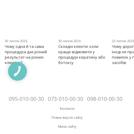
30 липня 2026
30 липня 2026
23 липня 202
Чому одна й та сама
Складні клієнти: коли
Чому дорог
процедура дає різний
краще відмовити у
іноді не пр
результат на різних
процедурі кератину або
помилок у 
клієнтах?
ботоксу
засобів
095-010-00-30
073-010-00-30
098-010-00-30
Контакти
Повна версія сайту
Мапа сайту