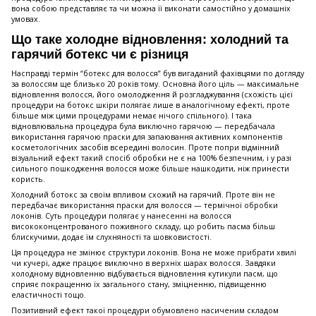
вона собою представляє та чи можна її виконати самостійно у домашніх
умовах.
Що таке холодне відновлення: холодний та
гарячий ботекс чи є різниця
Насправді термін “ботекс для волосся” був вигаданий фахівцями по догляду
за волоссям ще близько 20 років тому. Основна його ціль — максимальне
відновлення волосся, його омолодження й розгладжування (схожість цієї
процедури на ботокс шкіри полягає лише в аналогічному ефекті, проте
більше між цими процедурами немає нічого спільного). І така
відновлювальна процедура була виключно гарячою — передбачала
використання гарячою праски для запаювання активних компонентів
косметологічних засобів всередині волосин. Проте попри відмінний
візуальний ефект такий спосіб обробки не є на 100% безпечним, і у разі
сильного пошкодження волосся може більше нашкодити, ніж принести
користь.
Холодний ботокс за своїм впливом схожий на гарячий. Проте він не
передбачає використання праски для волосся — термічної обробки
локонів. Суть процедури полягає у нанесенні на волосся
висококонцентрованого поживного складу, що робить пасма більш
блискучими, додає їм слухняності та шовковистості.
Ця процедура не змінює структури локонів. Вона не може прибрати хвилі
чи кучері, адже працює виключно в верхніх шарах волосся. Завдяки
холодному відновленню відбувається відновлення кутикули пасм, що
сприяє покращенню їх загального стану, зміцненню, підвищенню
еластичності тощо.
Позитивний ефект такої процедури обумовлено насиченим складом