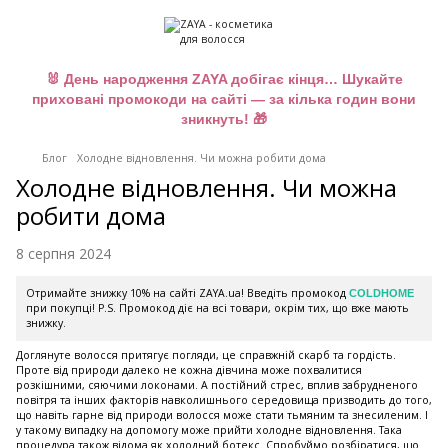
🐰 День народження ZAYA добігає кінця… Шукайте
приховані промокоди на сайті — за кілька годин вони
зникнуть! 🎁
Блог
Холодне відновлення. Чи можна робити дома
Холодне відновлення. Чи можна
робити дома
8 серпня 2024
Отримайте знижку 10% на сайті ZAYA.ua! Введіть промокод
COLDHOME
при покупці! P.S. Промокод діє на всі товари, окрім тих, що вже мають
знижку.
Доглянуте волосся притягує погляди, це справжній скарб та гордість.
Проте від природи далеко не кожна дівчина може похвалитися
розкішними, сяючими локонами. А постійний стрес, вплив забрудненого
повітря та інших факторів навколишнього середовища призводить до того,
що навіть гарне від природи волосся може стати тьмяним та знесиленим. І
у такому випадку на допомогу може прийти холодне відновлення. Така
процедура також відома як холодний ботекс. Спробуймо розбіратися, що