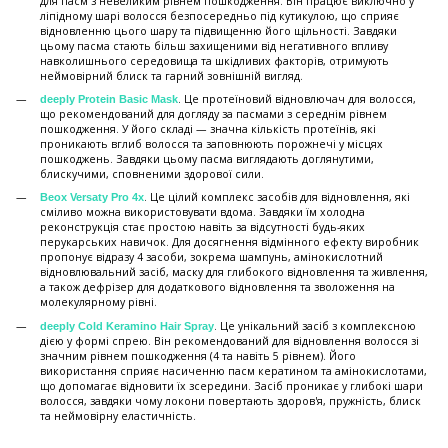
для пасм з невеликим рівнем пошкодження. Він працює виключно у
ліпідному шарі волосся безпосередньо під кутикулою, що сприяє
відновленню цього шару та підвищенню його щільності. Завдяки
цьому пасма стають більш захищеними від негативного впливу
навколишнього середовища та шкідливих факторів, отримують
неймовірний блиск та гарний зовнішній вигляд.
. Це протеїновий відновлючач для волосся,
deeply Protein Basic Mask
що рекомендований для догляду за пасмами з середнім рівнем
пошкодження. У його складі — значна кількість протеїнів, які
проникають вглиб волосся та заповнюють порожнечі у місцях
пошкоджень. Завдяки цьому пасма виглядають доглянутими,
блискучими, сповненими здорової сили.
. Це цілий комплекс засобів для відновлення, які
Beox Versaty Pro 4x
сміливо можна використовувати вдома. Завдяки їм холодна
реконструкція стає простою навіть за відсутності будь-яких
перукарських навичок. Для досягнення відмінного ефекту виробник
пропонує відразу 4 засоби, зокрема шампунь, амінокислотний
відновлювальний засіб, маску для глибокого відновлення та живлення,
а також дефрізер для додаткового відновлення та зволоження на
молекулярному рівні.
. Це унікальний засіб з комплексною
deeply Cold Keramino Hair Spray
дією у формі спрею. Він рекомендований для відновлення волосся зі
значним рівнем пошкодження (4 та навіть 5 рівнем). Його
використання сприяє насиченню пасм кератином та амінокислотами,
що допомагає відновити їх зсередини. Засіб проникає у глибокі шари
волосся, завдяки чому локони повертають здоров'я, пружність, блиск
та неймовірну еластичність.