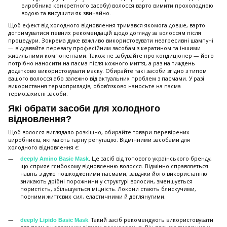
виробника конкретного засобу) волосся варто вимити прохолодною
водою та висушити як звичайно.
Щоб ефект від холодного відновлення тримався якомога довше, варто
дотримуватися певних рекомендацій щодо догляду за волоссям після
процедури. Зокрема дуже важливо використовувати неагресивні шампуні
— віддавайте перевагу професійним засобам з кератином та іншими
живильними компонентами. Також не забувайте про кондиціонер — його
потрібно наносити на пасма після кожного миття, а раз на тиждень
додатково використовувати маску. Обирайте такі засоби згідно з типом
вашого волосся або залежно від актуальних проблем з пасмами. У разі
використання термоприладів, обов'язково наносьте на пасма
термозахисні засоби.
Які обрати засоби для холодного
відновлення?
Щоб волосся виглядало розкішно, обирайте товари перевірених
виробників, які мають гарну репутацію. Відмінними засобами для
холодного відновлення є:
. Це засіб від топового українського бренду,
deeply Amino Basic Mask
що сприяє глибокому відновленню волосся. Відмінно справляється
навіть з дуже пошкодженими пасмами, завдяки його використанню
зникають дрібні порожнини у структурі волосин, зменшується
пористість, збільшується міцність. Локони стають блискучими,
повними життєвих сил, еластичними й доглянутими.
. Такий засіб рекомендують використовувати
deeply Lipido Basic Mask