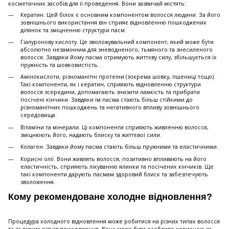
косметичних засобів для її проведення. Вони зазвичай містять:
Кератин. Цей білок є основним компонентом волосся людини. За його
зовнішнього використання він сприяє відновленню пошкоджених
ділянок та зміцненню структури пасм.
Гіалуронову кислоту. Це зволожувальний компонент, який може бути
абсолютно незамінним для зневодненого, тьмяного та знесиленого
волосся. Завдяки йому пасма отримують життєву силу, збільшується їх
пружність та шовковистість.
Амінокислоти, різноманітні протеїни (зокрема шовку, пшениці тощо).
Такі компоненти, як і кератин, сприяють відновленню структури
волосся зсередини, допомагають знизити ламкість та прибрати
посічені кінчики. Завдяки їм пасма стають більш стійкими до
різноманітних пошкоджень та негативного впливу зовнішнього
середовища.
Вітаміни та мінерали. Ці компоненти сприяють живленню волосся,
зміцнюють його, надають блиску та життєвої сили.
Колаген. Завдяки йому пасма стають більш пружними та еластичними.
Корисні олії. Вони живлять волосся, позитивно впливають на його
еластичність, сприяють лікуванню ялинки та посічених кінчиків. Ще
такі компоненти дарують пасмам здоровий блиск та забезпечують
зволоження.
Кому рекомендоване холодне відновлення?
Процедура холодного відновлення може робитися на різних типах волосся