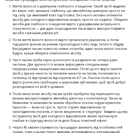
Миття волосся з шампунем глибокого очищення. Такий засіб видаляє
всі жири, пил, залишки стайлінгу, що звичайному шампуню просто не
під силу. Це важливий етап підготовки, без нього активні елементи
засобу для холодного відновлення можуть просто не подіяти. Обирати
засоби для глибокого очищення варто з урахуванням актуального
стану волосся — для дуже пошкоджених пасм варто використовувати
засоби з меншим рівнем рН.
Після миття вологе волосся варто промокнути рушником, а потім
підсушити феном на режимі прохолодного або ледь теплого обдуву.
Висушувати пасма повністю немає потреби, адже трохи вологі локони
будуть краще вбирати компоненти засобу.
Чисті пасма треба гарно розчесати та розділити на чотири рівні
частини. Для зручності їх можна зафіксувати спеціальними
перукарськими прищіпками (заколками). Після цього варто налити
засіб у зручну ємність та пензлем нанести на пасма, починаючи з
потилиці та відступаючи від коренів на 4-7 см. Локони після цього
варто розчесати гребінцем із широкими зубчиками, щоб засіб добре
розподілився по всій їх довжині.
Після нанесення засобу пасма треба прибрати під термошапочку
(можна використовувати звичайну шапочку з поліетилену). Також за
бажанням та можливістю можна обробити локони інфрачервоною
праскою — вона не гріє їх, проте сприяє відновленню та
омолодженню локонів, а також зміцненню їх структури. Завдяки цьому
інструменту засіб для холодного відновлення зможе проникнути
глибше в структуру волосся та дати більш помітний ефект.
Через 40 хвилин (тривалість процедури залежить від особливостей
складу, тому у цьому пункті важливо дотримуватись рекомендацій