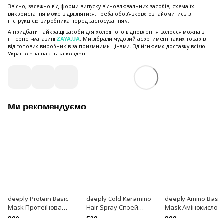
Звісно, залежно від форми випуску відновлювальних засобів, схема їх
використання може відрізнятися. Треба обов'язково ознайомитись з
інструкцією виробника перед застосуванням.
А придбати найкращі засоби для холодного відновлення волосся можна в
інтернет-магазині
. Ми зібрали чудовий асортимент таких товарів
ZAYA.UA
від топових виробників за приємними цінами. Здійснюємо доставку всією
Україною та навіть за кордон.
Ми рекомендуємо
deeply Protein Basic
deeply Cold Keramino
deeply Amino Bas
Mask Протеїнова
Hair Spray Спрей
Mask Амінокисло
маска-підкладка для
реконструктор для
маска-підкладка