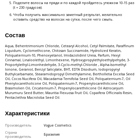
Поделите волосы на пряди и по каждой пройдитесь утюжком 10-15 раз
(t = 230 градусов).
Чтобы получить максимально заметный результат, желательно
оставить средство на волосах на сутки, после чего смыть.
Состав
Aqua, Behentrimonium Chloride, Cetearyl Alcohol, Cetyl Palmitate, Paraffinum
Liquidum, Cyclomethicone, Chitosan Succinamide, Hydrolized Keratin,
Poliquaternium-10, Phenoxyetanol, Imidazolidinil Ureia, Parfum, Hexyl
Cinnamal, Linaloolethyl, Limonhexene, Hydroxypropylethyloethylpehyde, 3-
Proportylethyl-Limonhedehyde, 3-Cyclo-methyl-Chloride , Alpha-Isomethyl
Ionone, Geraniol, Benzyl Salicylate, BHT, EDTA Disodium, Iodopropynyl
Buthylcarbamate, Stearamidopropyl Dimethylamine, Bertholletia Excelsa Seed
Oil, Cocos Nucifera Oil, Macadamia Ternifolia Seed Oil, Poliquaternium-7, Oil
Phenylocaretholicone Oil, Poliquaternium-7, Propenylocarethilicone Oil,
Brasimolien Oil, Cricaternium-7, Propenylocarethilicone Oil Astrocaryum
Murumuru Seed Butter, Mauritia Flexuosa Fruit Oil, Copaifera Officinalis Resin,
Pentaclethra Macroloba Seed Oil.
Характеристики
Производитель
Vogue Cosmetics
Страна
Бразилия
производитель