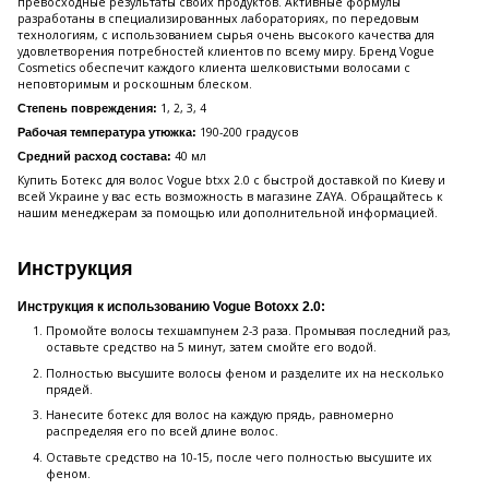
превосходные результаты своих продуктов. Активные формулы
разработаны в специализированных лабораториях, по передовым
технологиям, с использованием сырья очень высокого качества для
удовлетворения потребностей клиентов по всему миру. Бренд Vogue
Cosmetics обеспечит каждого клиента шелковистыми волосами с
неповторимым и роскошным блеском.
1, 2, 3, 4
Степень повреждения:
190-200 градусов
Рабочая температура утюжка:
40 мл
Средний расход состава:
Купить Ботекс для волос Vogue btxx 2.0 с быстрой доставкой по Киеву и
всей Украине у вас есть возможность в магазине ZAYA. Обращайтесь к
нашим менеджерам за помощью или дополнительной информацией.
Инструкция
Инструкция к использованию Vogue Botoxx 2.0:
Промойте волосы техшампунем 2-3 раза. Промывая последний раз,
оставьте средство на 5 минут, затем смойте его водой.
Полностью высушите волосы феном и разделите их на несколько
прядей.
Нанесите ботекс для волос на каждую прядь, равномерно
распределяя его по всей длине волос.
Оставьте средство на 10-15, после чего полностью высушите их
феном.