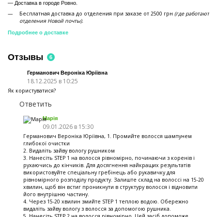
—
Доставка в городе Ровно.
Бесплатная доставка до отделения при заказе от 2500 грн
(где работают
отделения Новой почты).
Подробнее о доставке
Отзывы
6
Германович Вероніка Юріївна
18.12.2025 в 10:25
Як користуватися?
Ответить
Марія
09.01.2026 в 15:30
Германович Вероніка Юріївна, 1. Промийте волосся шампунем
глибокої очистки
2. Видаліть зайву вологу рушником
3. Нанесіть STEP 1 на волосся рівномірно, починаючи з коренів і
рухаючись до кінчиків. Для досягнення найкращих результатів
використовуйте спеціальну гребінець або рукавичку для
рівномірного розподілу продукту. Залиште склад на волоссі на 15-20
хвилин, щоб він встиг проникнути в структуру волосся і відновити
його внутрішню частину.
4. Через 15-20 хвилин змийте STEP 1 теплою водою. Обережно
видаліть зайву вологу з волосся за допомогою рушника.
5. Нанесіть STEP 2 на волосся рівномірно. Цей засіб допоможе