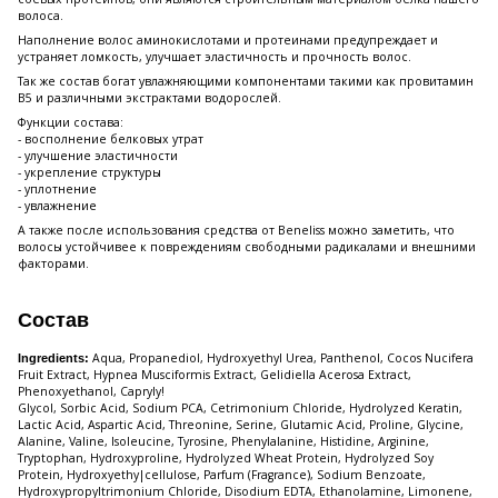
волоса.
Наполнение волос аминокислотами и протеинами предупреждает и
устраняет ломкость, улучшает эластичность и прочность волос.
Так же состав богат увлажняющими компонентами такими как провитамин
B5 и различными экстрактами водорослей.
Функции состава:
- восполнение белковых утрат
- улучшение эластичности
- укрепление структуры
- уплотнение
- увлажнение
А также после использования средства от Beneliss можно заметить, что
волосы устойчивее к повреждениям свободными радикалами и внешними
факторами.
Состав
Aqua, Propanediol, Hydroxyethyl Urea, Panthenol, Cocos Nucifera
Ingredients:
Fruit Extract, Hypnea Musciformis Extract, Gelidiella Acerosa Extract,
Phenoxyethanol, Capryly!
Glycol, Sorbic Acid, Sodium PCA, Cetrimonium Chloride, Hydrolyzed Keratin,
Lactic Acid, Aspartic Acid, Threonine, Serine, Glutamic Acid, Proline, Glycine,
Alanine, Valine, Isoleucine, Tyrosine, Phenylalanine, Histidine, Arginine,
Tryptophan, Hydroxyproline, Hydrolyzed Wheat Protein, Hydrolyzed Soy
Protein, Hydroxyethy|cellulose, Parfum (Fragrance), Sodium Benzoate,
Hydroxypropyltrimonium Chloride, Disodium EDTA, Ethanolamine, Limonene,