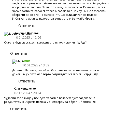
зафіксувати результат відновлення, закріплюючи корисні інгредієнти
всередині волосини. Залиште склад на волоссі на 15 хвилин, після
чого промийте волосся теплою водою без шампуню. Це дозволить
зберегти всі корисні компоненти, що залишилися на волоссі.
5. Сушка та укладка волосся за допомогою фену або брашу.
Ответить
Даценко Наталья
10.01.2025 в 12:06
Скажіть будь ласка, для домашнього використання підійде?
Ответить
Марія
10.01.2025 в 13:59
Даценко Наталья, даний засіб можна використовувати також в
домашніх умовах, але варто дотримуватися чіткої інструкції🙌
Ответить
Оля Коваленко
07.12.2024 в 20:34
Чудовий засіб якщо у вас сухе та ламке волосся! Дуже задоволена
результатом))) Окрема подяка менеджерам за обратний зв'язок !))
Ответить