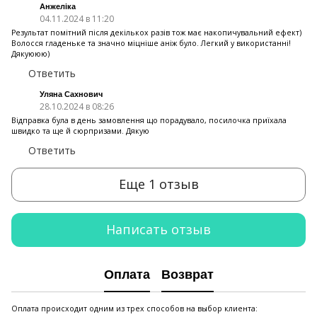
Анжеліка
04.11.2024 в 11:20
Результат помітний після декількох разів тож має накопичувальний ефект)
Волосся гладеньке та значно міцніше аніж було. Легкий у використанні!
Дякуююю)
Ответить
Уляна Сахнович
28.10.2024 в 08:26
Відправка була в день замовлення що порадувало, посилочка приїхала
швидко та ще й сюрпризами. Дякую
Ответить
Еще 1 отзыв
Написать отзыв
Оплата
Возврат
Оплата происходит одним из трех способов на выбор клиента: