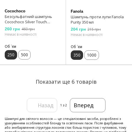
Cocochoco
Fanola
Безсульфатний шампунь
Шампунь проти лупи Fanola
Cocochoco Silver Touch
Purity 350 мл
Shampoo 250 мл
260 грн
460 грн
204 грн
215 грн
Немає в наявності
Немає в наявності
Об `єм
Об `єм
250
500
350
1000
Показати ще 6 товарів
Назад
Вперед
1
з 2
Шампуні для світлого волосся — це спеціалізовані засоби, розроблені з
урахуванням особливостей блонду та освітлених пасм. Після фарбування
або знебарвлення структура локонів стає більш пористою і чутливою, тому