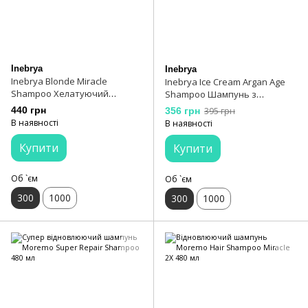
Inebrya
Inebrya
Inebrya Blonde Miracle
Inebrya Ice Cream Argan Age
Shampoo Хелатуючий
Shampoo Шампунь з
шампунь для блонду 300 мл
аргановою олією 300 мл
440 грн
356 грн
395 грн
В наявності
В наявності
Купити
Купити
Об `єм
Об `єм
300
1000
300
1000