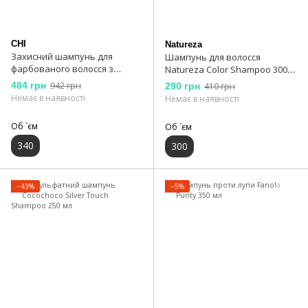
CHI
Natureza
Захисний шампунь для
Шампунь для волосся
фарбованого волосся з
Natureza Color Shampoo 300
маслом шиповника CHI Rose
мл
484 грн
942 грн
290 грн
410 грн
Ніp Oil Protecting Shampoo 340
Немає в наявності
Немає в наявності
мл
Об `єм
Об `єм
340
300
−43%
−5%