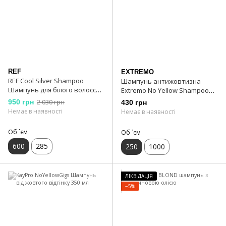
REF
EXTREMO
REF Cool Silver Shampoo
Шампунь антижовтизна
Шампунь для білого волосся
Extremo No Yellow Shampoo
600 мл
250 мл
950 грн
2 030 грн
430 грн
Немає в наявності
Немає в наявності
Об `єм
Об `єм
600
285
250
1000
ЛІКВІДАЦІЯ
−5%