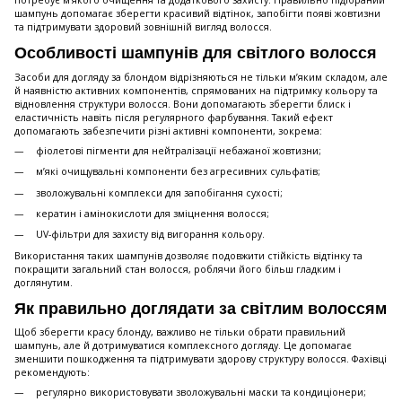
потребує м’якого очищення та додаткового захисту. Правильно підібраний
шампунь допомагає зберегти красивий відтінок, запобігти появі жовтизни
та підтримувати здоровий зовнішній вигляд волосся.
Особливості шампунів для світлого волосся
Засоби для догляду за блондом відрізняються не тільки м’яким складом, але
й наявністю активних компонентів, спрямованих на підтримку кольору та
відновлення структури волосся. Вони допомагають зберегти блиск і
еластичність навіть після регулярного фарбування. Такий ефект
допомагають забезпечити різні активні компоненти, зокрема:
фіолетові пігменти для нейтралізації небажаної жовтизни;
м’які очищувальні компоненти без агресивних сульфатів;
зволожувальні комплекси для запобігання сухості;
кератин і амінокислоти для зміцнення волосся;
UV-фільтри для захисту від вигорання кольору.
Використання таких шампунів дозволяє подовжити стійкість відтінку та
покращити загальний стан волосся, роблячи його більш гладким і
доглянутим.
Як правильно доглядати за світлим волоссям
Щоб зберегти красу блонду, важливо не тільки обрати правильний
шампунь, але й дотримуватися комплексного догляду. Це допомагає
зменшити пошкодження та підтримувати здорову структуру волосся. Фахівці
рекомендують:
регулярно використовувати зволожувальні маски та кондиціонери;