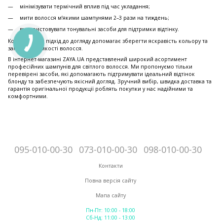
мінімізувати термічний вплив під час укладання;
мити волосся м’якими шампунями 2–3 рази на тиждень;
використовувати тонувальні засоби для підтримки відтінку.
Комплексний підхід до догляду допомагає зберегти яскравість кольору та
запобігти ламкості волосся.
В інтернет-магазині ZAYA.UA представлений широкий асортимент
професійних шампунів для світлого волосся. Ми пропонуємо тільки
перевірені засоби, які допомагають підтримувати ідеальний відтінок
блонду та забезпечують якісний догляд. Зручний вибір, швидка доставка та
гарантія оригінальної продукції роблять покупки у нас надійними та
комфортними.
095-010-00-30
073-010-00-30
098-010-00-30
Контакти
Повна версія сайту
Мапа сайту
Пн-Пт: 10:00 - 18:00
Сб-Нд: 11:00 - 13:00