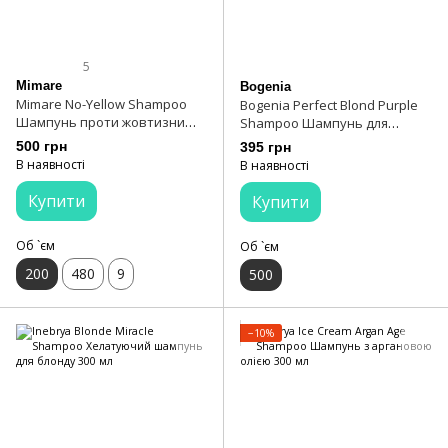
5
Mimare
Bogenia
Mimare No-Yellow Shampoo
Bogenia Perfect Blond Purple
Шампунь проти жовтизни
Shampoo Шампунь для
200 мл
блонду від жовтизни
500 грн
395 грн
В наявності
В наявності
Купити
Купити
Об `єм
Об `єм
200
480
9
500
−10%