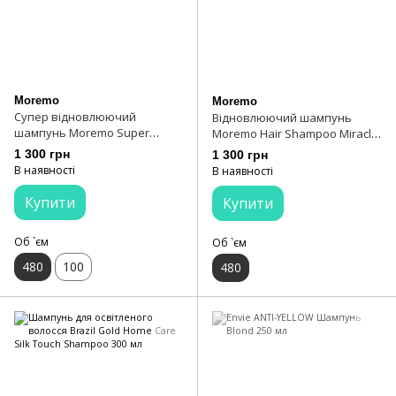
Moremo
Moremo
Супер відновлюючий
Відновлюючий шампунь
шампунь Moremo Super
Moremo Hair Shampoo Miracle
Repair Shampoo 480 мл
2Х 480 мл
1 300 грн
1 300 грн
В наявності
В наявності
Купити
Купити
Об `єм
Об `єм
480
100
480