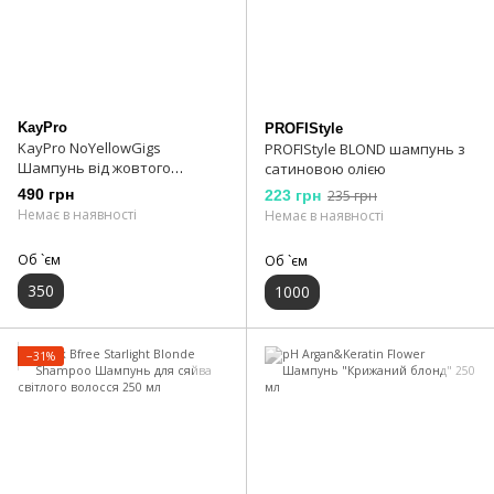
KayPro
PROFIStyle
KayPro NoYellowGigs
PROFIStyle BLOND шампунь з
Шампунь від жовтого
сатиновою олією
відтінку 350 мл
490 грн
223 грн
235 грн
Немає в наявності
Немає в наявності
Об `єм
Об `єм
350
1000
−31%