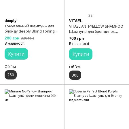
38
deeply
VITAEL
Тонувальний шампунь для
VITAEL ANTI-YELLOW SHAMPOO
блонду deeply Blond Toning
Шампунь для блондинок
Shampoo
антижовтизна 300 мл
280 грн
320 грн
700 грн
В наявності
В наявності
Купити
Купити
Об `єм
Об `єм
250
300