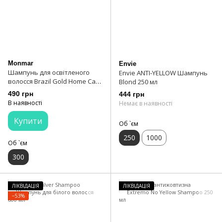
Monmar
Envie
Шампунь для освітленого
Envie ANTI-YELLOW Шампунь
волосся Brazil Gold Home Care
Blond 250 мл
Silk Touch Shampoo 300 мл
490 грн
444 грн
В наявності
Немає в наявності
Купити
Об `єм
250
1000
Об `єм
300
ЛІКВІДАЦІЯ
ЛІКВІДАЦІЯ
−53%