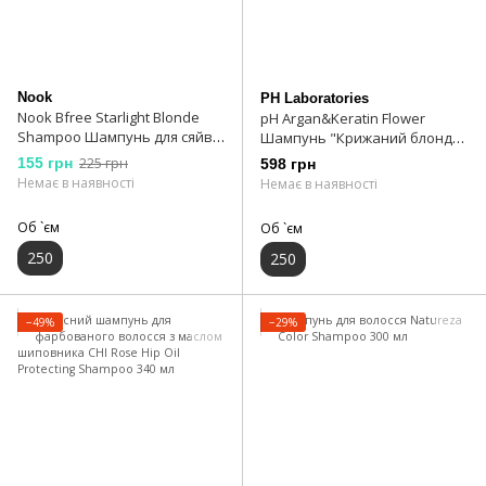
Nook
PH Laboratories
Nook Bfree Starlight Blonde
pH Argan&Keratin Flower
Shampoo Шампунь для сяйва
Шампунь "Крижаний блонд"
світлого волосся 250 мл
250 мл
155 грн
225 грн
598 грн
Немає в наявності
Немає в наявності
Об `єм
Об `єм
250
250
−49%
−29%