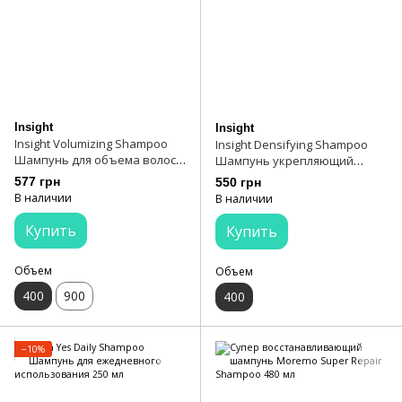
Insight
Insight
Insight Volumizing Shampoo
Insight Densifying Shampoo
Шампунь для объема волос
Шампунь укрепляющий
400 мл
против выпадения волос 400
577 грн
550 грн
мл
В наличии
В наличии
Купить
Купить
Объем
Объем
400
900
400
−10%