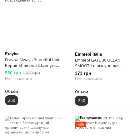
Erayba
Emmebi Italia
Erayba Always Beautiful Hair
Emmebi GATE 30 OCEAN
Repair Shampoo Шампунь
SMOOTH шампунь для
восстанавливающий для
прямых волос 250 мл
550 грн
1 220 грн
373 грн
сухих и поврежденных волос
Нет в наличии
Нет в наличии
Объем
Объем
250
250
−5%