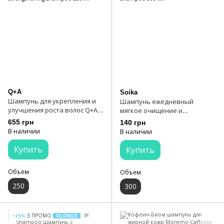
Q+A
Soika
Шампунь для укрепления и
Шампунь ежедневный
улучшения роста волос Q+A
мягкое очищение и
Strengthening Shampoo 250ml
увлажнение Soika Shampoo
655 грн
140 грн
300 мл
В наличии
В наличии
Купить
Купить
Объем
Объем
250
300
З ПРОМО
−15%
GLOW15