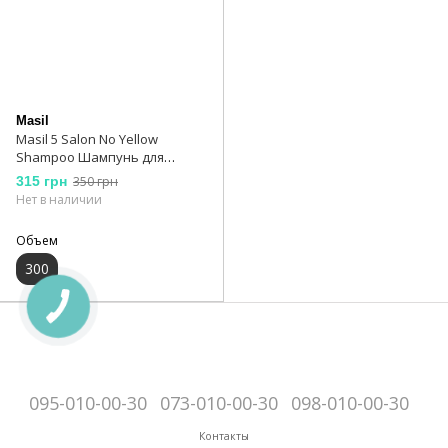
Masil
Masil 5 Salon No Yellow
Shampoo Шампунь для
блондинок
315 грн
350 грн
Нет в наличии
Объем
300
095-010-00-30
073-010-00-30
098-010-00-30
Контакты