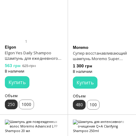
1
Elgon
Moremo
Elgon Yes Daily Shampoo
Супер восстанавливающий
Шампунь для ежедневного
шампунь Moremo Super
использования 250 мл
Repair Shampoo 480 мл
563 грн
625 грн
1 300 грн
В наличии
В наличии
Купить
Купить
Объем
Объем
250
1000
480
100