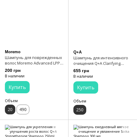
Moremo
Q+A
Шампунь для поврежденных
Шампунь для интенсивного
волос Moremo Advanced LPP
очищения Q+A Clarifying
Shampoo 20 мл
Shampoo 250ml
200 грн
655 грн
В наличии
В наличии
Купить
Купить
Объем
Объем
20
490
250