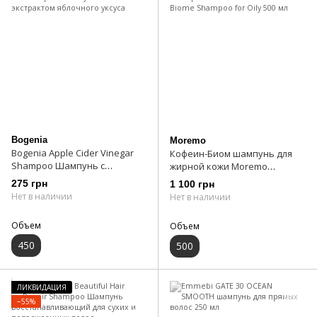
Bogenia
Moremo
Bogenia Apple Cider Vinegar
Кофеин-Биом шампунь для
Shampoo Шампунь с
жирной кожи Moremo
экстрактом яблочного уксуса
Caffeine Biome Shampoo for
275 грн
1 100 грн
Oily 500 мл
Нет в наличии
Нет в наличии
Объем
Объем
450
500
ЛИКВИДАЦИЯ
−55%