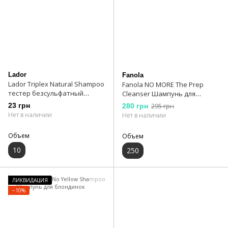
Lador
Fanola
Lador Triplex Natural Shampoo
Fanola NO MORE The Prep
тестер безсульфатный
Cleanser Шампунь для
органический шампунь з
глубокого очищения
23 грн
280 грн
295 грн
эфирными маслами 10 мл
Нет в наличии
Нет в наличии
Объем
Объем
10
250
ЛИКВИДАЦИЯ
−10%