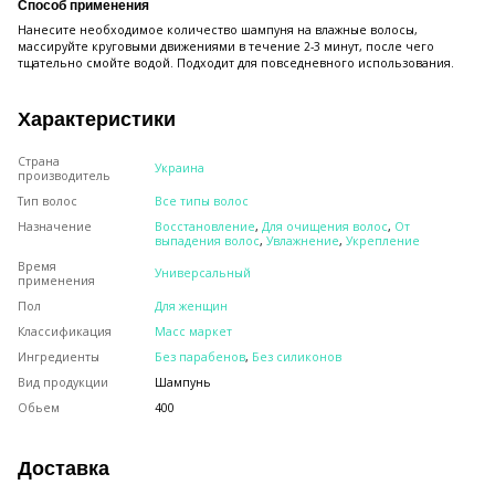
Способ применения
Нанесите необходимое количество шампуня на влажные волосы,
массируйте круговыми движениями в течение 2-3 минут, после чего
тщательно смойте водой. Подходит для повседневного использования.
Характеристики
Страна
Украина
производитель
Тип волос
Все типы волос
Назначение
Восстановление
,
Для очищения волос
,
От
выпадения волос
,
Увлажнение
,
Укрепление
Время
Универсальный
применения
Пол
Для женщин
Классификация
Масс маркет
Ингредиенты
Без парабенов
,
Без силиконов
Вид продукции
Шампунь
Обьем
400
Доставка