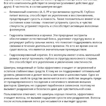
Все его компоненты действуют в синергии (усиливают действие друг
друга). В частности, в состав шампуня входит:
Витаминный комплекс (A, E, PP и три витамина группы В). Глубоко
питает волосы, способствует их укреплению и восстановлению,
предотвращает сухость и ломкость. Также положительно влияет и на
состояние кожи головы - помогает устранить сухость и чувство
стянутости, устраняет перхоть и способствует активации волосяных
фолликулов.
Гидролаты гамамелиса и арники. Эти природные экстракты
обеспечивают естественный блеск, укрепляют структуру волос и
регулируют работу сальных желез, что помогает поддерживать волосы
свежими в течение длительного времени. Но в то же время они не
сушат волосы, что является значительным преимуществом.
Гидролизированный кератин. Его молекулы имеют очень маленький
размер и могут проникать глубоко в структуру волосяного стержня.
Это способствует его укреплению и увеличению эластичности.
Шампунь ежедневный от Soika эффективно очищает от загрязнений и
остатков стайлинговых средств. К тому же он поддерживает оптимальный
уровень увлажнения и делает волосы мягкими и шелковистыми. Одно из
уникальных свойств средства заключается в его свойстве защищать пряди
от преждевременного поседения и негативного влияния внешних
факторов. Шампунь не содержит парабенов и силиконов. поэтому не
вызывает раздражения и безопасен даже для чувствительной кожи.
Пользователи отмечают, что шампунь хорошо пенится, эффективно
очищает волосы, не вызывая ощущения сухости или раздражения. Волосы
после использования легко расчесываются и выглядят здорово.