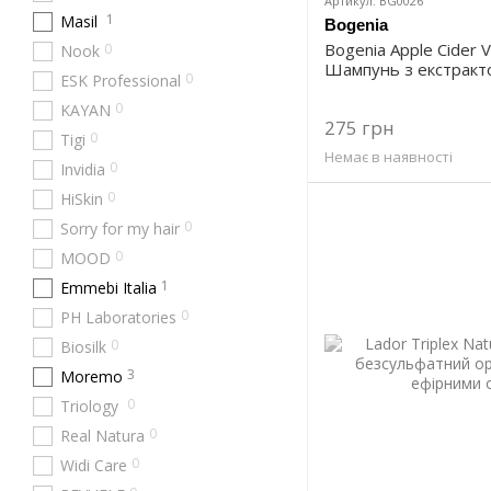
Артикул: BG0026
1
Masil
Bogenia
Bogenia Apple Cider 
0
Nook
Шампунь з екстракт
0
ESK Professional
0
KAYAN
275 грн
0
Tigi
Немає в наявності
0
Invidia
0
HiSkin
0
Sorry for my hair
0
MOOD
1
Emmebi Italia
0
PH Laboratories
0
Biosilk
3
Moremo
0
Triology
0
Real Natura
0
Widi Care