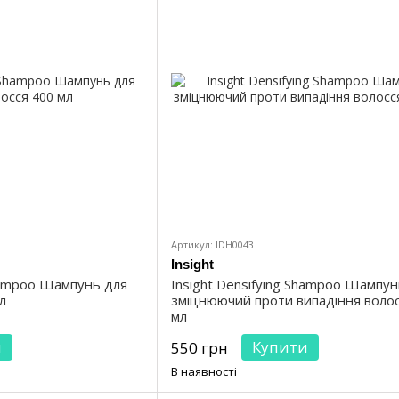
Артикул: IDH0043
Insight
Shampoo Шампунь для
Insight Densifying Shampoo Шампу
л
зміцнюючий проти випадіння волос
мл
и
Купити
550 грн
В наявності