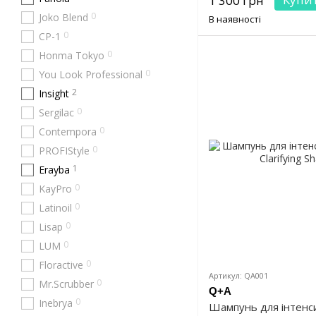
1 300 грн
0
Joko Blend
В наявності
0
CP-1
0
Honma Tokyo
0
You Look Professional
2
Insight
0
Sergilac
0
Contempora
0
PROFIStyle
1
Erayba
0
KayPro
0
Latinoil
0
Lisap
0
LUM
0
Floractive
Артикул: QA001
0
Mr.Scrubber
Q+A
0
Inebrya
Шампунь для інтенс