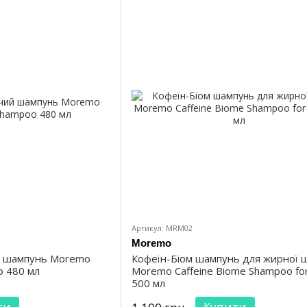
Артикул: MRM02
Moremo
й шампунь Moremo
Кофеїн-Біом шампунь для жирної ш
o 480 мл
Moremo Caffeine Biome Shampoo for
500 мл
ти
Купити