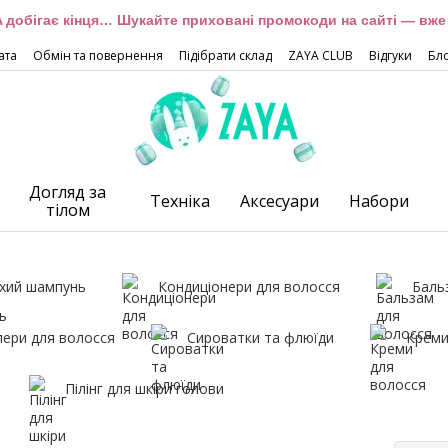
 добігає кінця… Шукайте приховані промокоди на сайті — вже 
ата
Обмін та повернення
Підібрати склад
ZAYA CLUB
Відгуки
Бл
Догляд за
Техніка
Аксесуари
Набори
тілом
хий шампунь
Кондиціонери для волосся
Баль
лери для волосся
Сироватки та флюїди
Креми
Пілінг для шкіри голови