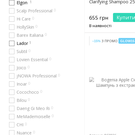
Clarifying Shampoo 2
1
Elgon
0
Scalp Professional
Купит
655 грн
0
Hi Care
В наявності
0
HollySkin
0
Barex Italiana
З ПРОМО
−15%
GLOW15
1
Lador
0
Subtil
0
Lovien Essential
0
Joico
0
jNOWA Professional
0
Inoar
0
Cocochoco
0
Bilou
0
Daeng Gi Meo Ri
0
MeMademoiselle
0
CHI
0
Nuance