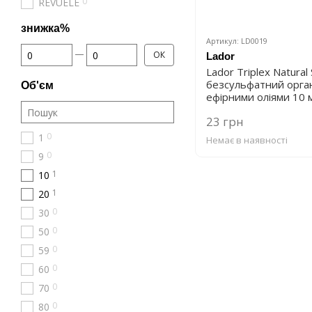
0
REVUELE
знижка%
Артикул: LD0019
Від знижка%
До знижка%
ОК
Lador
Lador Triplex Natura
безсульфатний орга
Об'єм
ефірними оліями 10 
23 грн
0
1
Немає в наявності
0
9
1
10
1
20
0
30
0
50
0
59
0
60
0
70
0
80