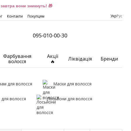
завтра вони зникнуть! 🎁
Укр
Рус
ог
Контакти
Покупцям
095-010-00-30
Фарбування
Акції
Ліквідація
Бренди
волосся
🔥
зам для волосся
Маски для волосся
 для волосся
Лосьйони для волосся