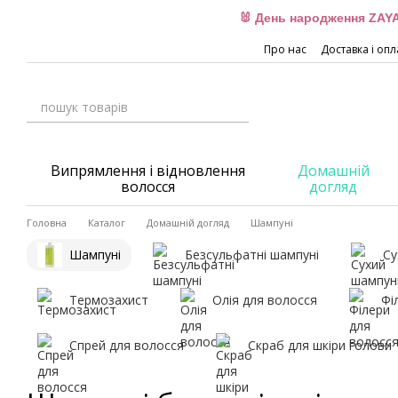
Перейти до основного контенту
🐰 День народження ZAYA
Про нас
Доставка і опл
Випрямлення і відновлення
Домашній
волосся
догляд
Головна
Каталог
Домашній догляд
Шампуні
Шампуні
Безсульфатні шампуні
Су
Термозахист
Олія для волосся
Фі
Спрей для волосся
Скраб для шкіри голови