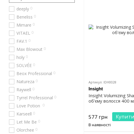
0
deeply
0
Beneliss
0
Mimare
0
VITAEL
0
FAV.1
0
Max Blowout
0
holy
0
SOLVÉE
0
Beox Professional
0
Natureza
Артикул: IDH0028
Insight
0
Raywell
Insight Volumizing 
0
Tyrrel Professional
об'єму волосся 400 м
0
Love Potion
0
Karseell
Купит
577 грн
0
Let Me Be
В наявності
0
Olorchee