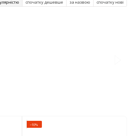
улярністю
спочатку дешевше
за назвою
спочатку нові
−10%