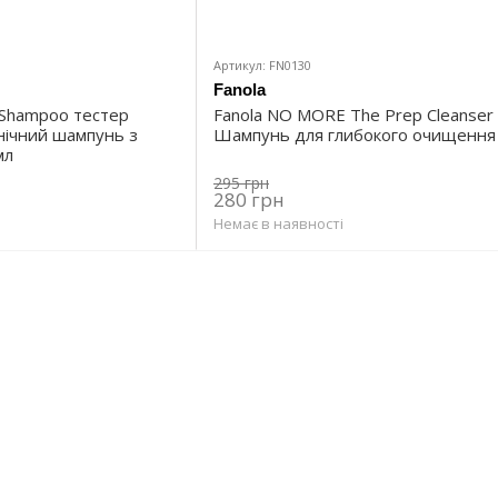
Артикул: FN0130
Fanola
l Shampoo тестер
Fanola NO MORE The Prep Cleanser
нічний шампунь з
Шампунь для глибокого очищення
мл
295 грн
280 грн
Немає в наявності