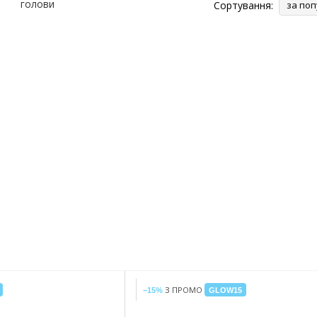
Сортування:
за поп
З ПРОМО
−15%
GLOW15