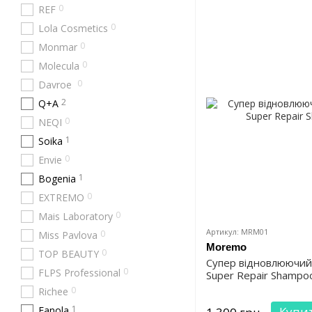
0
REF
0
Lola Cosmetics
0
Monmar
0
Molecula
0
Davroe
2
Q+A
0
NEQI
1
Soika
0
Envie
1
Bogenia
0
EXTREMO
0
Mais Laboratory
Артикул: MRM01
0
Miss Pavlova
Moremo
0
TOP BEAUTY
Супер відновлюючи
0
FLPS Professional
Super Repair Shampo
0
Richee
1
Fanola
Купи