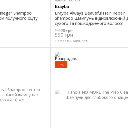
Артикул: ER1715
Erayba
Vinegar Shampoo
Erayba Always Beautiful Hair Repair
ом яблучного оцту
Shampoo Шампунь відновлюючий 
сухого та пошкодженого волосся
1 220 грн
550 грн
Немає в наявності
−5%