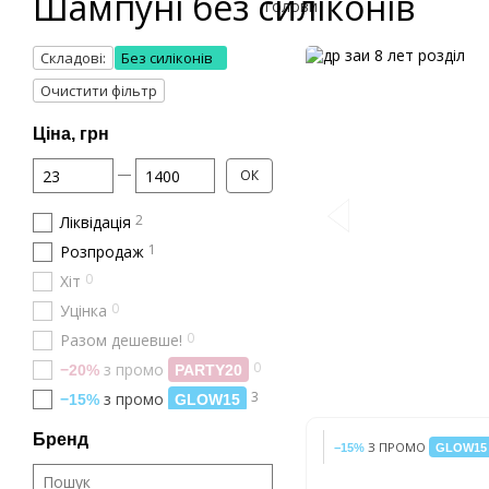
Шампуні без силіконів
Складові:
Без силіконів
Очистити фільтр
Ціна, грн
Від Ціна, грн
До Ціна, грн
ОК
2
Ліквідація
1
Розпродаж
0
Хіт
0
Уцінка
0
Разом дешевше!
0
з промо
−20%
PARTY20
3
з промо
−15%
GLOW15
Бренд
З ПРОМО
−15%
GLOW15