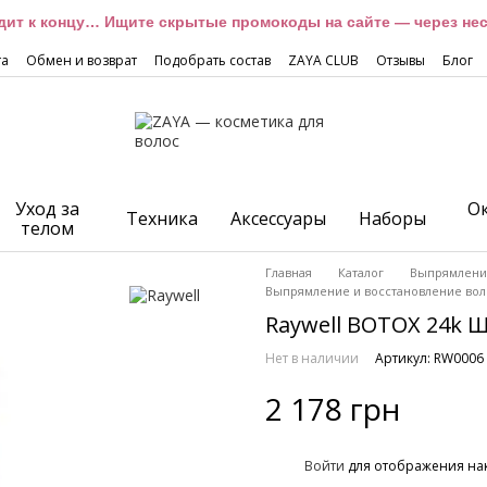
дит к концу… Ищите скрытые промокоды на сайте — через неск
та
Обмен и возврат
Подобрать состав
ZAYA CLUB
Отзывы
Блог
Уход за
О
Техника
Аксессуары
Наборы
телом
Главная
Каталог
Выпрямление
Выпрямление и восстановление вол
Raywell BOTOX 24k 
Нет в наличии
Артикул: RW0006
2 178 грн
%
Войти
для отображения на