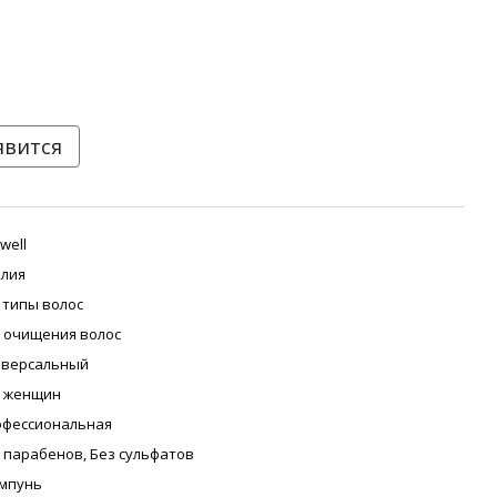
явится
well
лия
 типы волос
 очищения волос
иверсальный
я женщин
офессиональная
 парабенов, Без сульфатов
мпунь