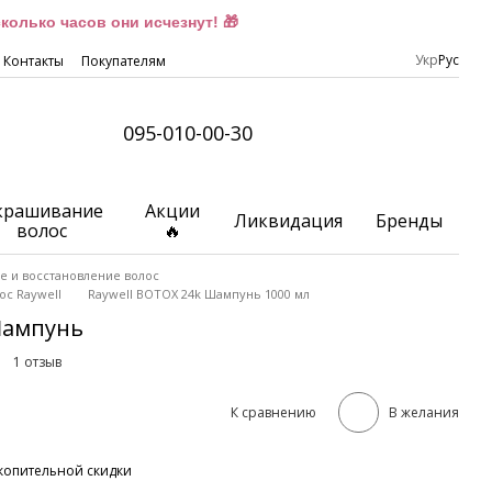
олько часов они исчезнут! 🎁
Укр
Рус
Контакты
Покупателям
095-010-00-30
крашивание
Акции
Ликвидация
Бренды
волос
🔥
 и восстановление волос
ос Raywell
Raywell BOTOX 24k Шампунь 1000 мл
Шампунь
1 отзыв
К сравнению
В желания
копительной скидки