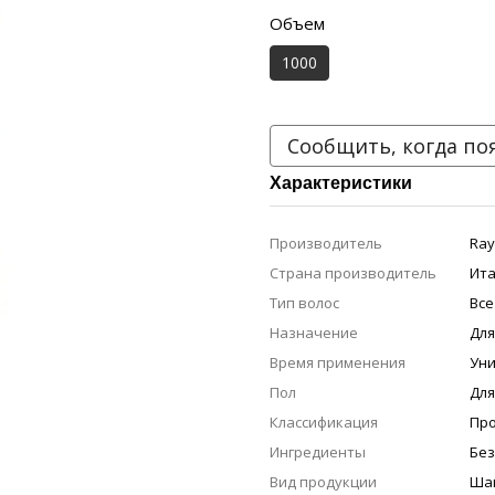
Объем
1000
Сообщить, когда по
Характеристики
Производитель
Ray
Страна производитель
Ита
Тип волос
Все
Назначение
Для
Время применения
Ун
Пол
Дл
Классификация
Пр
Ингредиенты
Без
Вид продукции
Ша