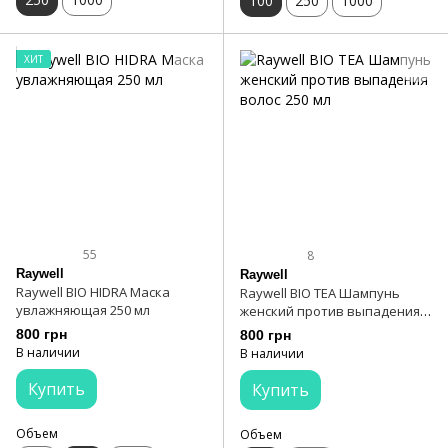
100
250
1000
ХИТ
55
8
Raywell
Raywell
Raywell BIO HIDRA Маска
Raywell BIO TEA Шампунь
увлажняющая 250 мл
женский против выпадения
волос 250 мл
800 грн
800 грн
В наличии
В наличии
Купить
Купить
Объем
Объем