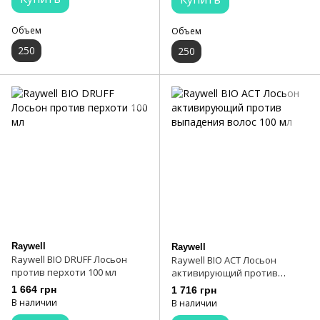
Объем
Объем
250
250
Raywell
Raywell
Raywell BIO DRUFF Лосьон
Raywell BIO ACT Лосьон
против перхоти 100 мл
активирующий против
выпадения волос 100 мл
1 664 грн
1 716 грн
В наличии
В наличии