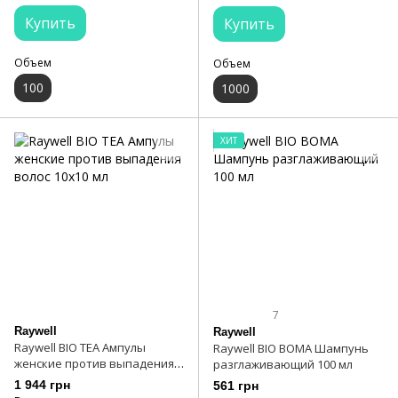
Купить
Купить
Объем
Объем
100
1000
ХИТ
7
Raywell
Raywell
Raywell BIO TEA Ампулы
Raywell BIO BOMA Шампунь
женские против выпадения
разглаживающий 100 мл
волос 10х10 мл
1 944 грн
561 грн