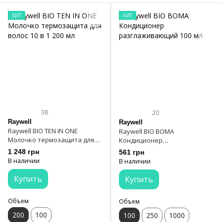
ХИТ
ХИТ
38
20
Raywell
Raywell
Raywell BIO TEN IN ONE
Raywell BIO BOMA
Молочко термозащита для
Кондиционер
волос 10 в 1 200 мл
разглаживающий 100 мл
1 248 грн
561 грн
В наличии
В наличии
Купить
Купить
Объем
Объем
200
100
100
250
1000