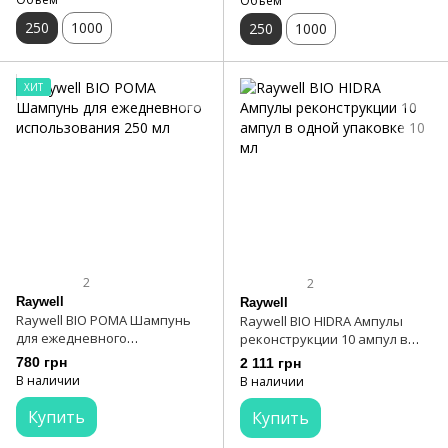
Объем
250
1000
250
1000
ХИТ
2
2
Raywell
Raywell
Raywell BIO POMA Шампунь
Raywell BIO HIDRA Ампулы
для ежедневного
реконструкции 10 ампул в
использования 250 мл
одной упаковке 10 мл
780 грн
2 111 грн
В наличии
В наличии
Купить
Купить