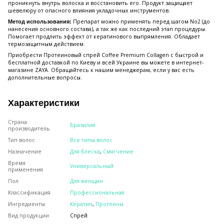
проникнуть внутрь волоска и восстановить его. Продукт защищает
шевелюру от опасного влияния укладочных инструментов.
Препарат можно применять перед шагом No2 (до
Метод использования:
нанесения основного состава), а так же как последний этап процедуры.
Помогает продлить эффект от кератинового выпрямления. Обладает
термозащитным действием.
Приобрести Протеиновый спрей Coffee Premium Collagen с быстрой и
бесплатной доставкой по Киеву и всей Украине вы можете в интернет-
магазине ZAYA. Обращайтесь к нашим менеджерам, если у вас есть
дополнительные вопросы.
Характеристики
Страна
Бразилия
производитель
Тип волос
Все типы волос
Назначение
Для блеска
,
Смягчение
Время
Универсальный
применения
Пол
Для женщин
Классификация
Профессиональная
Ингредиенты
Кератин
,
Протеины
Вид продукции
Спрей