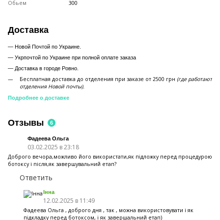
Обьем
300
Доставка
— Новой Почтой по Украине.
— Укрпочтой по Украине при полной оплате заказа
—
Доставка в городе Ровно.
Бесплатная доставка до отделения при заказе от 2500 грн
(где работают
отделения Новой почты).
Подробнее о доставке
Отзывы
6
Фадеева Ольга
03.02.2025 в 23:18
Доброго вечора,можливо його використати,як підложку перед процедурою
ботоксу і після,як завершувальний етап?
Ответить
Інна
12.02.2025 в 11:49
Фадеева Ольга , доброго дня , так , можна використовувати і як
підкладку перед ботоксом, і як завершальний етап)