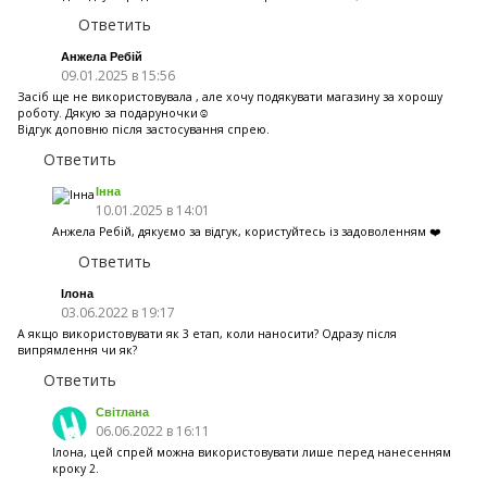
Ответить
Анжела Ребій
09.01.2025 в 15:56
Засіб ще не використовувала , але хочу подякувати магазину за хорошу
роботу. Дякую за подаруночки☺️
Відгук доповню після застосування спрею.
Ответить
Інна
10.01.2025 в 14:01
Анжела Ребій, дякуємо за відгук, користуйтесь із задоволенням ❤️
Ответить
Ілона
03.06.2022 в 19:17
А якщо використовувати як 3 етап, коли наносити? Одразу після
випрямлення чи як?
Ответить
Світлана
06.06.2022 в 16:11
Ілона, цей спрей можна використовувати лише перед нанесенням
кроку 2.