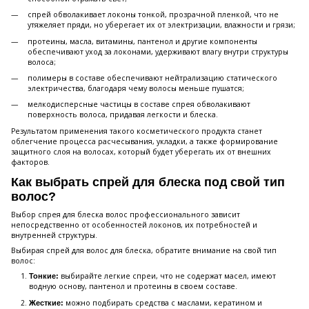
спрей обволакивает локоны тонкой, прозрачной пленкой, что не
утяжеляет пряди, но уберегает их от электризации, влажности и грязи;
протеины, масла, витамины, пантенол и другие компоненты
обеспечивают уход за локонами, удерживают влагу внутри структуры
волоса;
полимеры в составе обеспечивают нейтрализацию статического
электричества, благодаря чему волосы меньше пушатся;
мелкодисперсные частицы в составе спрея обволакивают
поверхность волоса, придавая легкости и блеска.
Результатом применения такого косметического продукта станет
облегчение процесса расчесывания, укладки, а также формирование
защитного слоя на волосах, который будет уберегать их от внешних
факторов.
Как выбрать спрей для блеска под свой тип
волос?
Выбор спрея для блеска волос профессионального зависит
непосредственно от особенностей локонов, их потребностей и
внутренней структуры.
Выбирая спрей для волос для блеска, обратите внимание на свой тип
волос:
выбирайте легкие спреи, что не содержат масел, имеют
Тонкие:
водную основу, пантенол и протеины в своем составе.
можно подбирать средства с маслами, кератином и
Жесткие: