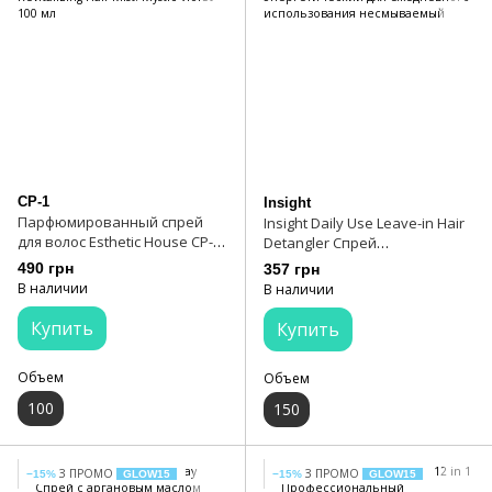
CP-1
Insight
Парфюмированный спрей
Insight Daily Use Leave-in Hair
для волос Esthetic House CP-1
Detangler Спрей
Revitalizing Hair Mist. Mystic
энергетический для
490 грн
357 грн
Violet 100 мл
ежедневного использования
В наличии
В наличии
несмываемый
Купить
Купить
Объем
Объем
100
150
З ПРОМО
З ПРОМО
−15%
GLOW15
−15%
GLOW15