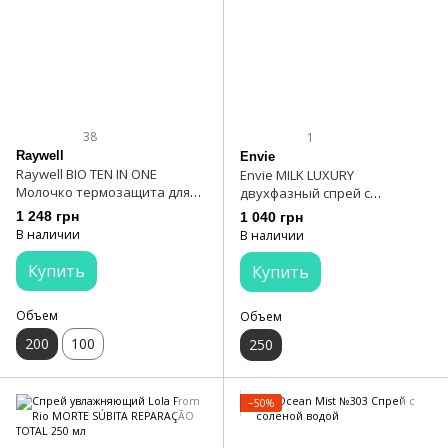
38
1
Raywell
Envie
Raywell BIO TEN IN ONE
Envie MILK LUXURY
Молочко термозащита для
двухфазный спрей с
волос 10 в 1 200 мл
молочными протеинами 250
1 248 грн
1 040 грн
мл
В наличии
В наличии
Купить
Купить
Объем
Объем
200
100
250
−50%