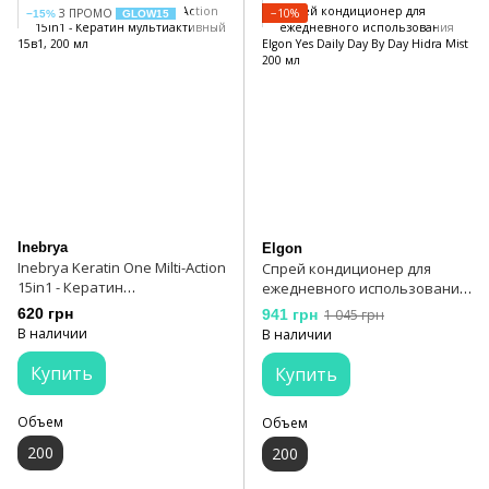
З ПРОМО
−10%
−15%
GLOW15
Inebrya
Elgon
Inebrya Keratin One Milti-Action
Спрей кондиционер для
15in1 - Кератин
ежедневного использования
мультиактивный 15в1, 200 мл
Elgon Yes Daily Day By Day
620 грн
941 грн
1 045 грн
Hidra Mist 200 мл
В наличии
В наличии
Купить
Купить
Объем
Объем
200
200