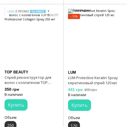
З ПРОМО
−15%
GLOW15
−10%
TOP BEAUTY
LUM
Спрей реконструктор для
LUM Protective Keratin Spray
волос с коллагеном TOP
кератиновый спрей 120 мл
BEAUTY Professional Collagen
350 грн
441 грн
490 грн
Spray 250 мл
В наличии
В наличии
Купить
Купить
Объем
Объем
250
120