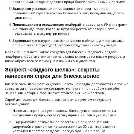
протеинами, которые сделают пряди более эластичными и легкими.
увлажняющие и маслянистые спреи – мастхев,
Вьющиеся:
позволяющий сделать локоны более мягкими, послушными, убрать
пушистость.
подбирайте средства с УФ-фильтрами
Поврежденные и окрашенные:
и антиоксидантами, которые будут уберегать от потери цвета и
поддерживать влагу внутри волоса.
для натуральных волос можно выбирать универсальные
Здоровые:
спреи с легкой структурой, которые будут заканчивать укладку.
А если вы не знаете, какое средство для блеска и гладкости прядей
подобрать, обратите внимание на отзывы клиентов на нашем ресурсе, а
также обратитесь за помощью к нашим консультантам.
Эффект «жидкого шелка»: секреты
нанесения спрея для блеска волос
Так называемый эффект «жидкого шелка» на прядях достигается не только
средствами с правильным составом, но также и при особом способе
нанесения, который гарантирует стойкое сияние и легкость.
Спрей для волос для блеска стоит наносить с учетом следующих
рекомендаций:
Наносите спрей на сухие волосы: блеск лучше проявляется на
высушенных прядях, когда кутикулярные чешуйки уже закрыты.
Выдерживайте оптимальное расстояние при распылении:
удерживайте флакончик на расстоянии до 30 см, что позволит
частицам в составе создавать легкую вуаль, а не пленку.