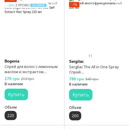
−7%
З ПРОМО
−15%
GLOW15
11
Bogenia
Sergilac
Спрей для волос с лимонным
Sergilac The All in One Spray
маслом и экстрактом
Спрей
морской соли Bogenia Lemon
многофункциональный 200
170 грн
210 грн
786 грн
845 грн
Oil Sea Salt Extract Hair Spray
мл
В наличии
В наличии
220 мл
Купить
Купить
Объем
Объем
220
200