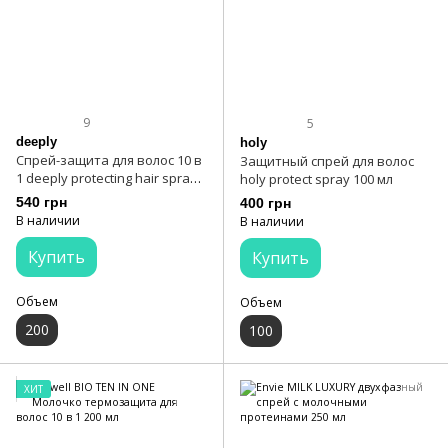
9
5
deeply
holy
Спрей-защита для волос 10 в
Защитный спрей для волос
1 deeply protecting hair spray
holy protect spray 100 мл
10 in 1 200 мл
540 грн
400 грн
В наличии
В наличии
Купить
Купить
Объем
Объем
200
100
ХИТ