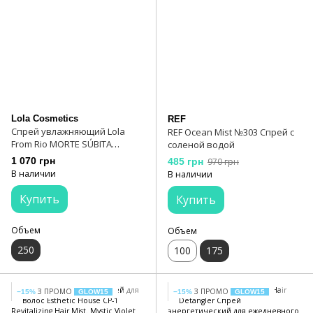
Lola Cosmetics
REF
Спрей увлажняющий Lola
REF Ocean Mist №303 Спрей с
From Rio MORTE SÚBITA
соленой водой
REPARAÇÃO TOTAL 250 мл
1 070 грн
485 грн
970 грн
В наличии
В наличии
Купить
Купить
Объем
Объем
250
100
175
З ПРОМО
З ПРОМО
−15%
GLOW15
−15%
GLOW15