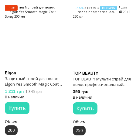
−10%
З ПРОМО
−15%
GLOW15
Elgon
TOP BEAUTY
Защитный спрей для волос
TOP BEAUTY Мульти спрей для
Elgon Yes Smooth Magic Coat
волос профессиональный
Spray 200 мл
20+1 250 мл
1 211 грн
1 345 грн
390 грн
В наличии
В наличии
Купить
Купить
Объем
Объем
200
250