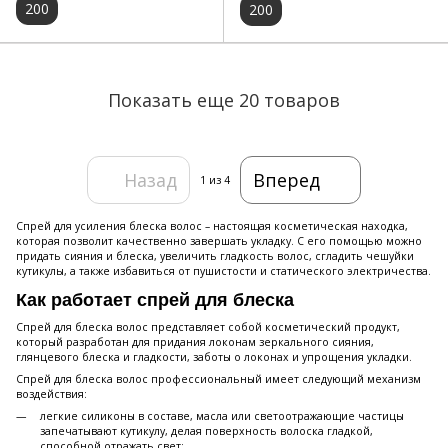
200
200
Показать еще 20 товаров
Назад
Вперед
1
из 4
Спрей для усиления блеска волос – настоящая косметическая находка,
которая позволит качественно завершать укладку. С его помощью можно
придать сияния и блеска, увеличить гладкость волос, сгладить чешуйки
кутикулы, а также избавиться от пушистости и статического электричества.
Как работает спрей для блеска
Спрей для блеска волос представляет собой косметический продукт,
который разработан для придания локонам зеркального сияния,
глянцевого блеска и гладкости, заботы о локонах и упрощения укладки.
Спрей для блеска волос профессиональный имеет следующий механизм
воздействия:
легкие силиконы в составе, масла или светоотражающие частицы
запечатывают кутикулу, делая поверхность волоска гладкой,
способной отражать свет;