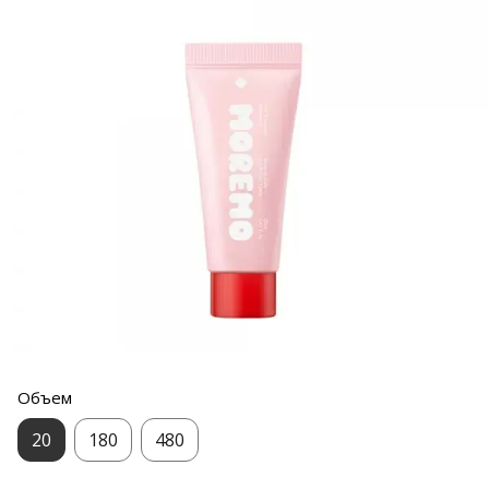
Объем
20
180
480