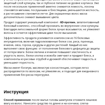
защитный слой кутикулы, так и глубокое питание на уровне кортикса. Уже
после нескольких применений заметно снижается ломкость, локоны
становятся мягкими, послушными и блестящими, уменьшается жесткость,
а расчесывание становится легче. Для окрашенных волос маска
дополнительно снижает вымывание цвета.
Продукт содержит уникальный компонент -
, запатентованный
6D-протеин
белковый комплекс, способный проникать во внутренние слои кутикулы.
Благодаря липосомальной форме белок лучше всасывается, не утяжеляет
волосы и остается эффективным даже после высыхания.
Эффективность продукта усиливается комплексом из 16 белковых
ингредиентов, включая гидролизованные белки сои, риса, пшеницы,
ячменя, овса, гороха, кукурузы и других растений. Каждый из них
выполняет свою функцию: от пополнения белкового дефицита до защиты
от потери влаги. Белки люпина и ячменя повышают эластичность и
упругость волос, белки хлопка и жожоба смягчают и придают блеск, а
компоненты из рисовых отрубей и дрожжей обеспечивают гладкость и
уменьшают пористость.
Маска имеет богатую, маслянистую консистенцию, которая легко
распределяется по волосам, не утяжеляя их, и подходит для ежедневного
применения без риска перегрузки.
Инструкция
после мытья головы шампунем отожмите лишнюю
Способ применения:
влагу из волос. Нанесите средство по длине и на кончики, слегка