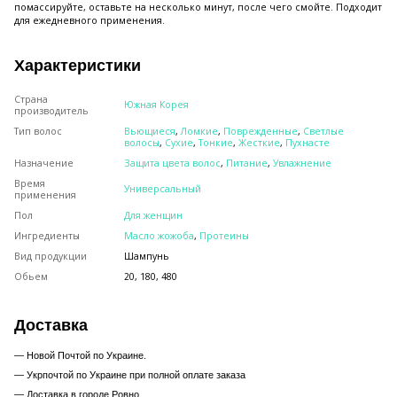
помассируйте, оставьте на несколько минут, после чего смойте. Подходит
для ежедневного применения.
Характеристики
Страна
Южная Корея
производитель
Тип волос
Вьющиеся
,
Ломкие
,
Поврежденные
,
Светлые
волосы
,
Сухие
,
Тонкие
,
Жесткие
,
Пухнасте
Назначение
Защита цвета волос
,
Питание
,
Увлажнение
Время
Универсальный
применения
Пол
Для женщин
Ингредиенты
Масло жожоба
,
Протеины
Вид продукции
Шампунь
Обьем
20, 180, 480
Доставка
— Новой Почтой по Украине.
— Укрпочтой по Украине при полной оплате заказа
—
Доставка в городе Ровно.