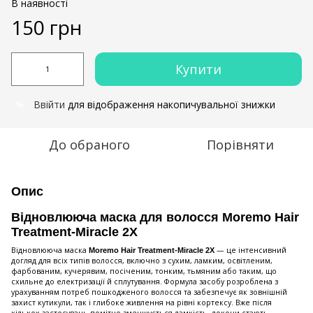
В наявності
150 грн
Купити
Ввійти
для відображення накопичувальної знижки
%
До обраного
Порівняти
Опис
Відновлююча маска для волосся Moremo Hair
Treatment-Miracle 2X
Відновлююча маска
— це інтенсивний
Moremo Hair Treatment-Miracle 2X
догляд для всіх типів волосся, включно з сухим, ламким, освітленим,
фарбованим, кучерявим, посіченим, тонким, тьмяним або таким, що
схильне до електризації й сплутування. Формула засобу розроблена з
урахуванням потреб пошкодженого волосся та забезпечує як зовнішній
захист кутикули, так і глибоке живлення на рівні кортексу. Вже після