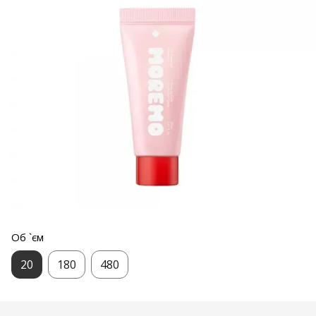
Об `єм
20
180
480