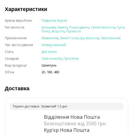
Характеристики
Країна виробник
Південна Корея
Тип волосся
Кучеряві
,
Ламке
,
Пошкоджені
,
Світле волосся
,
Сухе
,
Тонкі
,
Жорсткі
,
Пухнасте
Призначення
Живлення
,
Захист кольору волосся
,
Зволоження
Час застосування
Універсальний
Стать
Для жінок
Складові
Олія жожоба
,
Протеїни
Вид продукції
Шампунь
Об'єм
20, 180, 480
Доставка
Термiн доставки: Зазвичай 1-3 днi
Відділення Нова Пошта
Безкоштовно від 2500 грн
Кур'єр Нова Пошта