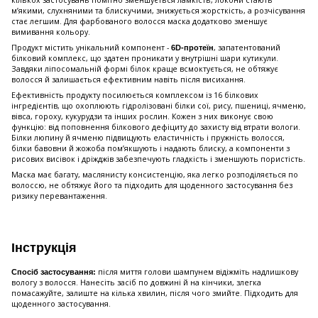
кількох застосувань помітно зменшується ламкість, локони стають
м’якими, слухняними та блискучими, знижується жорсткість, а розчісування
стає легшим. Для фарбованого волосся маска додатково зменшує
вимивання кольору.
Продукт містить унікальний компонент -
, запатентований
6D-протеїн
білковий комплекс, що здатен проникати у внутрішні шари кутикули.
Завдяки ліпосомальній формі білок краще всмоктується, не обтяжує
волосся й залишається ефективним навіть після висихання.
Ефективність продукту посилюється комплексом із 16 білкових
інгредієнтів, що охоплюють гідролізовані білки сої, рису, пшениці, ячменю,
вівса, гороху, кукурудзи та інших рослин. Кожен з них виконує свою
функцію: від поповнення білкового дефіциту до захисту від втрати вологи.
Білки люпину й ячменю підвищують еластичність і пружність волосся,
білки бавовни й жожоба пом’якшують і надають блиску, а компоненти з
рисових висівок і дріжджів забезпечують гладкість і зменшують пористість.
Маска має багату, маслянисту консистенцію, яка легко розподіляється по
волоссю, не обтяжує його та підходить для щоденного застосування без
ризику перевантаження.
Інструкція
після миття голови шампунем відіжміть надлишкову
Спосіб застосування:
вологу з волосся. Нанесіть засіб по довжині й на кінчики, злегка
помасажуйте, залиште на кілька хвилин, після чого змийте. Підходить для
щоденного застосування.