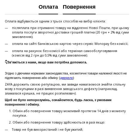
Оплата
Повернення
Оплата відбувається одним з трьох способів на вибір клієнта:
післяплата при отриманні товару на відділенні Нової Пошти, при цьому
оплата послуги зворотної доставки грошей платна (20 грн + 2% від суми
замовлення);
оплата на сайті банківською картою через сервіс Monopay без комісії;
оплата на рахунок без комісії або термінал самообслуговування
(комісія від 2 грн до 0,5% від суми замовлення).
👇Зв'яжіться з нами, якщо вам потрібна допомога.
Згідно з діючими нормами законодавства, косметичні товари належної якості не
підлягають поверненню або обміну (
джерело
)
ZAYA дорожить своєю репутацією, ми завжди намагаємося знайти спільну
мову з покупцями в разі виявлення заводського дефекту (наприклад,
зламалася кришка, не працює розпилювач).
Щоб не було непорозумінь, ознайомтеся, будь ласка, з умовами
повернення і обміну.
Обмін або повернення товару можливий протягом 14 днів з моменту
покупки.
Обмiн або повернення товару здійснюється в разі якщо:
Товар не був використаний і не був ужитий;