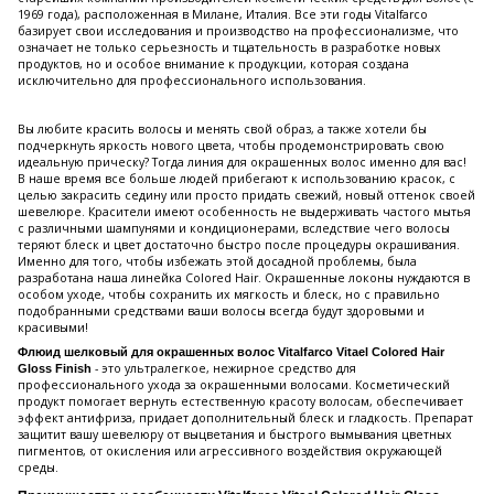
1969 года), расположенная в Милане, Италия. Все эти годы Vitalfarco
базирует свои исследования и производство на профессионализме, что
означает не только серьезность и тщательность в разработке новых
продуктов, но и особое внимание к продукции, которая создана
исключительно для профессионального использования.
Вы любите красить волосы и менять свой образ, а также хотели бы
подчеркнуть яркость нового цвета, чтобы продемонстрировать свою
идеальную прическу? Тогда линия для окрашенных волос именно для вас!
В наше время все больше людей прибегают к использованию красок, с
целью закрасить седину или просто придать свежий, новый оттенок своей
шевелюре. Красители имеют особенность не выдерживать частого мытья
с различными шампунями и кондиционерами, вследствие чего волосы
теряют блеск и цвет достаточно быстро после процедуры окрашивания.
Именно для того, чтобы избежать этой досадной проблемы, была
разработана наша линейка Colored Hair. Окрашенные локоны нуждаются в
особом уходе, чтобы сохранить их мягкость и блеск, но с правильно
подобранными средствами ваши волосы всегда будут здоровыми и
красивыми!
Флюид шелковый для окрашенных волос Vitalfarco Vitael Colored Hair
- это ультралегкое, нежирное средство для
Gloss Finish
профессионального ухода за окрашенными волосами. Косметический
продукт помогает вернуть естественную красоту волосам, обеспечивает
эффект антифриза, придает дополнительный блеск и гладкость. Препарат
защитит вашу шевелюру от выцветания и быстрого вымывания цветных
пигментов, от окисления или агрессивного воздействия окружающей
среды.