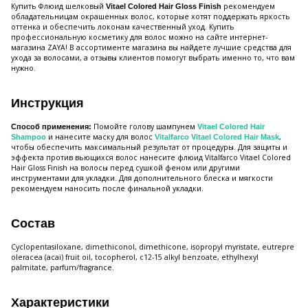
Купить Флюид шелковый
рекомендуем
Vitael Colored Hair Gloss Finish
обладательницам окрашенных волос, которые хотят поддержать яркость
оттенка и обеспечить локонам качественный уход. Купить
профессиональную косметику для волос можно на сайте интернет-
магазина ZAYA! В ассортименте магазина вы найдете лучшие средства для
ухода за волосами, а отзывы клиентов помогут выбрать именно то, что вам
нужно.
Инструкция
Помойте голову шампунем
Способ применения:
Vitael Colored Hair
и нанесите маску для волос
,
Shampoo
Vitalfarco Vitael Colored Hair Mask
чтобы обеспечить максимальный результат от процедуры. Для защиты и
эффекта против вьющихся волос нанесите флюид Vitalfarco Vitael Colored
Hair Gloss Finish на волосы перед сушкой феном или другими
инструментами для укладки. Для дополнительного блеска и мягкости
рекомендуем наносить после финальной укладки.
Состав
Cyclopentasiloxane, dimethiconol, dimethicone, isopropyl myristate, eutrepre
oleracea (acai) fruit oil, tocopherol, c12-15 alkyl benzoate, ethylhexyl
palmitate, parfum/fragrance.
Характеристики