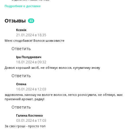
Подробнее о доставке
Отзывы
33
Ксенія
21.01.2024 в 18:35
Мені сподобався! Волося шовковисте
Ответить
Іра Полудневич
18.01.2024 в 09:32
Доволі хороший засіб, не обтяжує волосся, купуватиму знову
Ответить
Олена
16.01.2024 в 12:03
задоволена, наношу на вологе волосся, легко розчісувати, не обтяжує, має
приємний аромат, раджу!
Ответить
Галина Костенко
03.01.2024 в 17:03
За свої гроші - просто топ