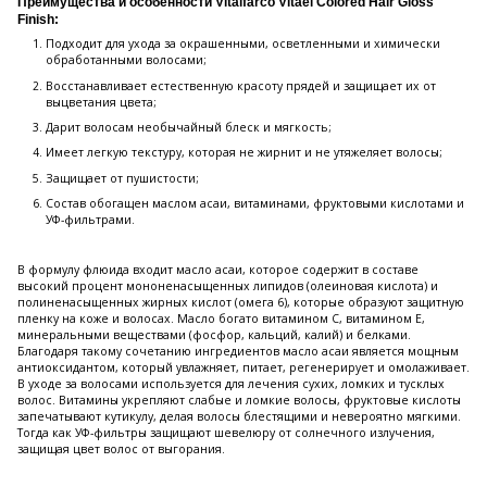
Преимущества и особенности Vitalfarco Vitael Colored Hair Gloss
Finish:
Подходит для ухода за окрашенными, осветленными и химически
обработанными волосами;
Восстанавливает естественную красоту прядей и защищает их от
выцветания цвета;
Дарит волосам необычайный блеск и мягкость;
Имеет легкую текстуру, которая не жирнит и не утяжеляет волосы;
Защищает от пушистости;
Состав обогащен маслом асаи, витаминами, фруктовыми кислотами и
УФ-фильтрами.
В формулу флюида входит масло асаи, которое содержит в составе
высокий процент мононенасыщенных липидов (олеиновая кислота) и
полиненасыщенных жирных кислот (омега 6), которые образуют защитную
пленку на коже и волосах. Масло богато витамином С, витамином Е,
минеральными веществами (фосфор, кальций, калий) и белками.
Благодаря такому сочетанию ингредиентов масло асаи является мощным
антиоксидантом, который увлажняет, питает, регенерирует и омолаживает.
В уходе за волосами используется для лечения сухих, ломких и тусклых
волос. Витамины укрепляют слабые и ломкие волосы, фруктовые кислоты
запечатывают кутикулу, делая волосы блестящими и невероятно мягкими.
Тогда как УФ-фильтры защищают шевелюру от солнечного излучения,
защищая цвет волос от выгорания.