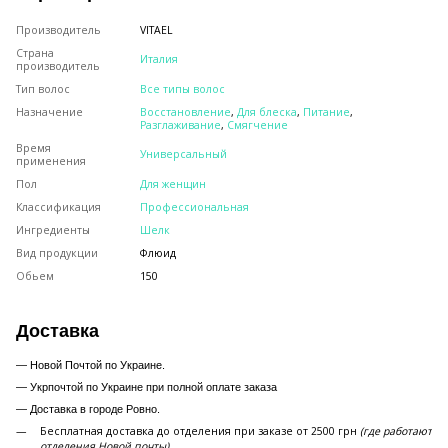
Производитель
VITAEL
Страна
Италия
производитель
Тип волос
Все типы волос
Назначение
Восстановление
,
Для блеска
,
Питание
,
Разглаживание
,
Смягчение
Время
Универсальный
применения
Пол
Для женщин
Классификация
Профессиональная
Ингредиенты
Шелк
Вид продукции
Флюид
Обьем
150
Доставка
— Новой Почтой по Украине.
— Укрпочтой по Украине при полной оплате заказа
—
Доставка в городе Ровно.
Бесплатная доставка до отделения при заказе от 2500 грн
(где работают
отделения Новой почты).