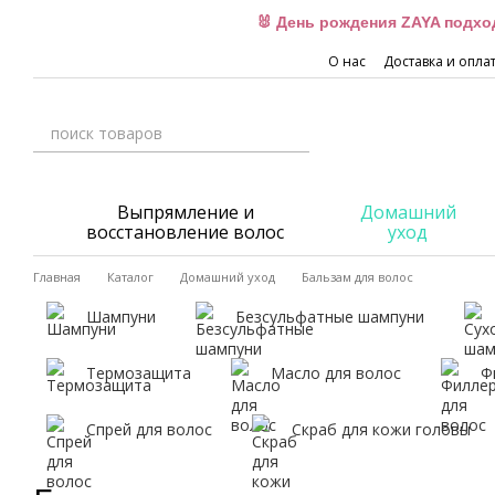
Перейти к основному контенту
🐰 День рождения ZAYA подхо
О нас
Доставка и опла
Выпрямление и
Домашний
восстановление волос
уход
Главная
Каталог
Домашний уход
Бальзам для волос
Шампуни
Безсульфатные шампуни
Термозащита
Масло для волос
Ф
Спрей для волос
Скраб для кожи головы