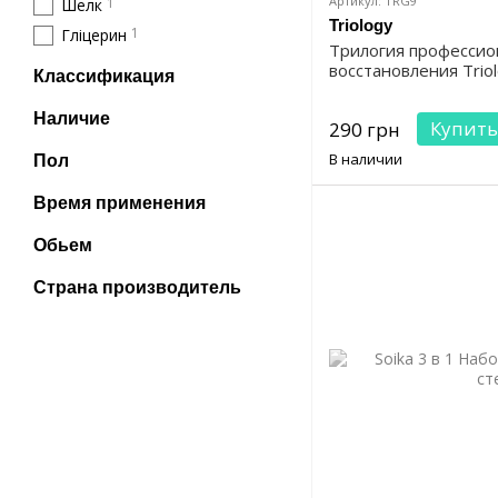
Артикул: TRG9
1
Шелк
Triology
1
Гліцерин
Трилогия профессио
восстановления Triol
Классификация
Наличие
Купить
290 грн
В наличии
Пол
Время применения
Обьем
Страна производитель