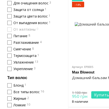
3
Для очищения волос
−14%
1
Защита от солнца
1
Защита цвета волос
1
От выпадения волос
0
От желтизны
8
Питание
4
Разглаживание
8
Смягчение
1
Термозащита
13
Увлажнение
Артикул: EP0005
3
Укрепление
Max Blowout
Домашний бальзам M
Тип волос
1
Блонд
16
Все типы волос
1 100 грн
Купить
950 грн
2
Жирные
В наличии
10
Ломкие