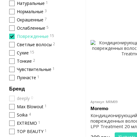
1
Натуральные
3
Нормальные
7
Окрашенные
5
Ослабленные
15
Поврежденные
2
Светлые волосы
15
Сухие
2
Тонкие
1
Чувствительные
1
Пухнасте
Бренд
0
deeply
Артикул: MRM09
1
Max Blowout
Moremo
4
Soika
Кондиционирующий 
поврежденных воло
1
EXTREMO
LPP Treatment 20 мл
1
TOP BEAUTY
Купить