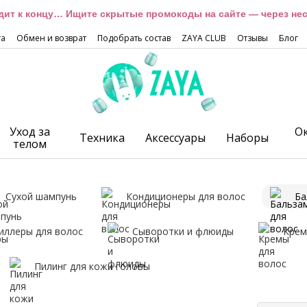
дит к концу… Ищите скрытые промокоды на сайте — через неск
та
Обмен и возврат
Подобрать состав
ZAYA CLUB
Отзывы
Блог
Уход за
О
Техника
Аксессуары
Наборы
телом
Сухой шампунь
Кондиционеры для волос
Ба
иллеры для волос
Сыворотки и флюиды
Крем
Пилинг для кожи головы