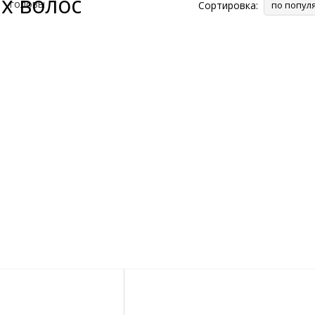
х волос
Сортировка:
по попул