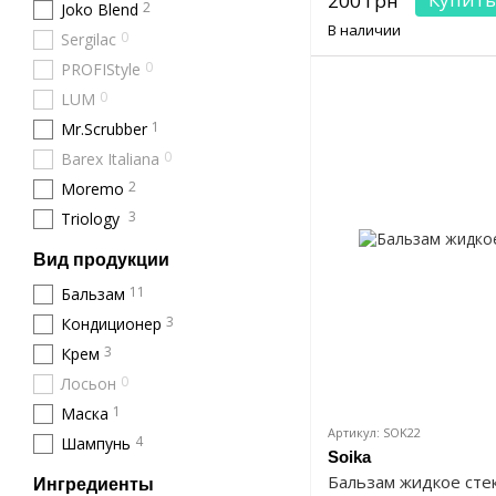
200 грн
2
Joko Blend
В наличии
0
Sergilac
0
PROFIStyle
0
LUM
1
Mr.Scrubber
0
Barex Italiana
2
Moremo
3
Triology
Вид продукции
11
Бальзам
3
Кондиционер
3
Крем
0
Лосьон
1
Маска
Артикул: SOK22
4
Шампунь
Soika
Бальзам жидкое стек
Ингредиенты