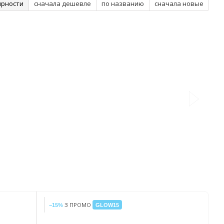
ярности
сначала дешевле
по названию
сначала новые
З ПРОМО
−15%
GLOW15