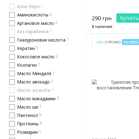
0
Алое Вера
2
Аминокислоты
Купить
290 грн
2
Аргановое масло
В наличии
0
Без парабенов
1
Гиалуроновая кислота
З ПРОМО
−15%
GLOW15
3
Кератин
2
Кокосовое масло
1
Коллаген
1
Масло Миндаля
1
Масло авокадо
0
Масло жожоба
2
Масло макадамии
1
Масло ши
5
Пантенол
3
Протеины
1
Розмарин