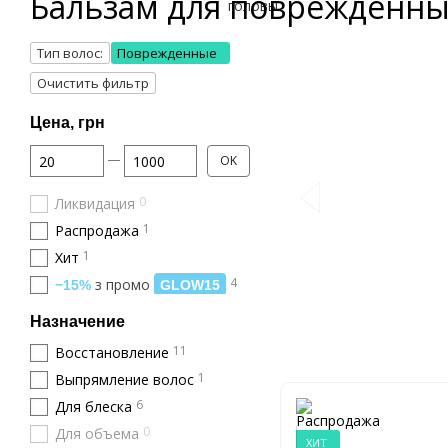
Бальзам для поврежденны
Тип волос:
Поврежденные
Очистить фильтр
Цена, грн
От Цена, грн
До Цена, грн
OK
0
Ликвидация
1
Распродажа
1
Хит
4
з промо
−15%
GLOW15
Назначение
11
Восстановление
1
Выпрямление волос
6
Для блеска
0
Для объема
ХИТ