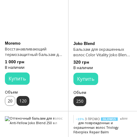
Moremo
Joko Blend
Восстанавливающий
Бальзам для окрашенных
термозащитный бальзам для
волос Color Vitality Joko Blend
волос Moremo Recovery Balm
250 мл
1 000 грн
320 грн
B 120 мл
В наличии
В наличии
Купить
Купить
Объем
Объем
20
120
250
З ПРОМО
−15%
GLOW15