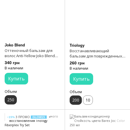
Joko Blend
Triology
Оттеночный бальзам для
Восстанавливающий
волос Anti-Yellow Joko Blend
бальзам для поврежденных и
250 мл
окрашенных волос Triology
340 грн
260 грн
Fiberplex Repair Balm
В наличии
В наличии
Купить
Купить
Объем
Объем
250
200
10
З ПРОМО
−15%
GLOW15