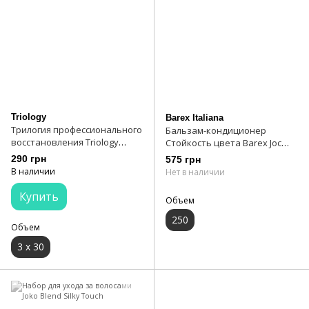
Triology
Barex Italiana
Трилогия профессионального
Бальзам-кондиционер
восстановления Triology
Стойкость цвета Barex Joc
Fiberplex Try Set
Color 250 мл
290 грн
575 грн
В наличии
Нет в наличии
Купить
Объем
250
Объем
3 х 30