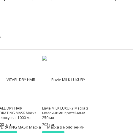
о
TAEL DRY HAIR
Envie MILK LUXURY Маска з
DRATING MASK Маска
молочними протеїнами
оложуюча 1000 мл
250 мл
200 грн
702 грн