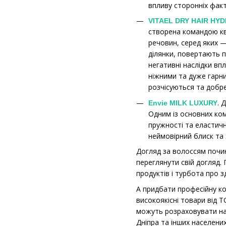
впливу сторонніх факт
VITAEL DRY HAIR HY
створена командою ква
речовин, серед яких 
ділянки, повертають п
негативні наслідки в
ніжними та дуже гарни
розчісуються та добр
. 
Envie MILK LUXURY
Одним із основних ко
пружності та еластичн
неймовірний блиск та 
Догляд за волоссям почин
переглянути свій догляд.
продуктів і турбота про
А придбати професійну к
високоякісні товари від 
можуть розраховувати на
Дніпра та інших населених