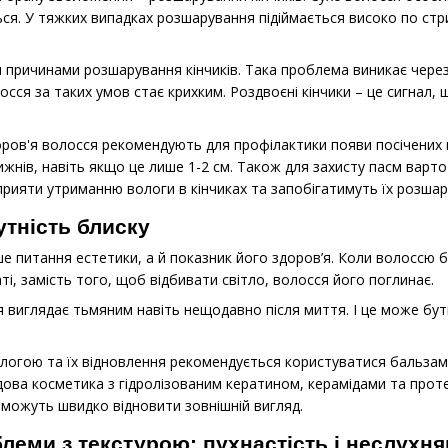
ся. У тяжких випадках розшарування підіймається високо по стр
я причинами розшарування кінчиків. Така проблема виникає через
сся за таких умов стає крихким. Роздвоєні кінчики – це сигнал,
доров'я волосся рекомендують для профілактики появи посічених к
тижнів, навіть якщо це лише 1-2 см. Також для захисту пасм варт
прияти утриманню вологи в кінчиках та запобігатимуть їх розша
утність блиску
ше питання естетики, а й показник його здоров’я. Коли волоссю б
ті, замість того, щоб відбивати світло, волосся його поглинає.
я виглядає тьмяним навіть нещодавно після миття. І це може б
ологою та їх відновлення рекомендується користуватися бальз
ова косметика з гідролізованим кератином, керамідами та проте
оможуть швидко відновити зовнішній вигляд.
леми з текстурою: пухнастість і неслухня