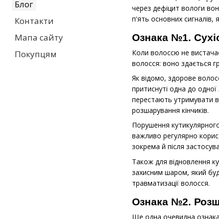
Блог
через дефіцит вологи вон
п'ять основних сигналів,
Контакти
Ознака №1. Сухіс
Мапа сайту
Коли волоссю не вистачає
Покупцям
волосся: воно здається г
Як відомо, здорове волосс
притиснуті одна до одної
перестають утримувати во
розшарування кінчиків.
Порушення кутикулярного 
важливо регулярно корист
зокрема й після застосув
Також для відновлення к
захисним шаром, який буд
травматизації волосся.
Ознака №2. Розш
Ще одна очевидна ознака