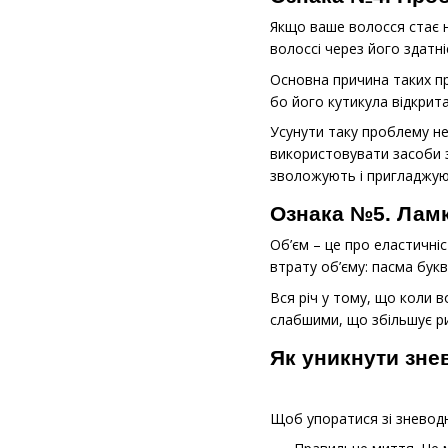
Якщо ваше волосся стає н
волоссі через його здатні
Основна причина таких пр
бо його кутикула відкрита
Усунути таку проблему не
використовувати засоби з
зволожують і пригладжуют
Ознака №5. Ламкі
Об’єм – це про еластичні
втрату об’єму: пасма бук
Вся річ у тому, що коли 
слабшими, що збільшує р
Як уникнути зне
Щоб упоратися зі зневодн