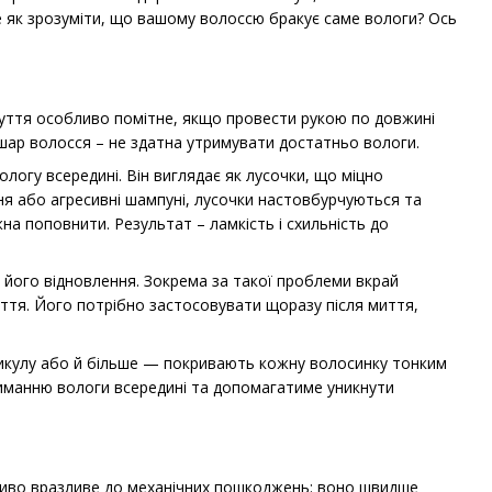
е як зрозуміти, що вашому волоссю бракує саме вологи? Ось
чуття особливо помітне, якщо провести рукою по довжині
й шар волосся – не здатна утримувати достатньо вологи.
ологу всередині. Він виглядає як лусочки, що міцно
ня або агресивні шампуні, лусочки настовбурчуються та
а поповнити. Результат – ламкість і схильність до
 його відновлення. Зокрема за такої проблеми вкрай
ття. Його потрібно застосовувати щоразу після миття,
тикулу або й більше — покривають кожну волосинку тонким
риманню вологи всередині та допомагатиме уникнути
ливо вразливе до механічних пошкоджень: воно швидше