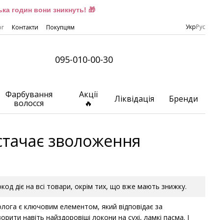
ка годин вони зникнуть! 🎁
Укр
Рус
ог
Контакти
Покупцям
095-010-00-30
Фарбування
Акції
Ліквідація
Бренди
волосся
🔥
стачає зволоження
окод діє на всі товари, окрім тих, що вже мають знижку.
лога є ключовим елементом, який відповідає за
рити навіть найздоровіші локони на сухі, ламкі пасма. І