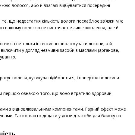
ижню волосся, або й взагалі відбувається посередині
 те, що недостатня кількість вологи послаблює зв’язки між
 що вашому волоссю не вистачає не лише живлення, але й
інчиків не тільки інтенсивно зволожувати локони, а й
о включити у догляд незмивні засоби з маслами (арганове,
руванню.
ракує вологи, кутикула підіймається, і поверхня волосини
ути першою ознакою того, що воно втратило здоровий
амами з відновлювальними компонентами. Гарний ефект може
їнами. Також варто додати у догляд засоби для блиску на
ність