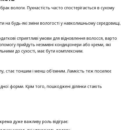
рак вологи. Пухнастість часто спостерігається в сухому
ти на будь-які зміни вологості у навколишньому середовищі,
даткові сприятливі умови для відновлення волосся, варто
опомогу прийдуть незмивні кондиціонери або креми, які
ьними до сухості, має бути комплексним.
илу, стає тоншим і менш об'ємним. Ламкість теж посилює
одної форми. Крім того, пошкоджені ділянки стають
крема дуже важливу роль відіграє: