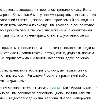
ечує ретельне зволоження протягом тривалого часу. Вона
а розробками. Засіб має у своєму складі комплекс активних
 волосяний стрижень, заповнюють проблемні й пошкоджені
кож містить багато антиоксидантів. Тому вона добре усуває
 Маска робить пасма глибоко зволоженими, оксамитовими,
пичувати статичну електрику, стають слухняними, легко
що сприяють відновленню та зволоженню волосся зсередини.
ий стрижень, заповнюють нестачу білків, додають пасмам
нку, сприяє утриманню вологи всередині, дарує локонам
ість, пухнастість або втрату блиску, це перший сигнал
ого типу волосся. Регулярний догляд, правильний вибір
ми та красивими.
ення можна в інтернет-магазині
. Ми зібрали виключно
ZAYA
ібно вашим локонам за приємною ціною. Постійні клієнти
ень та доставку до Києва, Харкова, Львова, Запоріжжя,