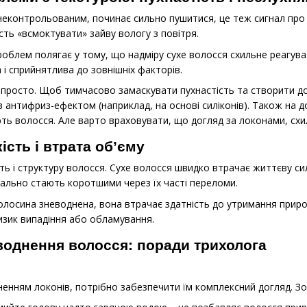
еконтрольованим, починає сильно пушитися, це теж сигнал про б
сть «всмоктувати» зайву вологу з повітря.
облем полягає у тому, що надміру сухе волосся схильне реагува
 і сприйнятлива до зовнішніх факторів.
просто. Щоб тимчасово замаскувати пухнастість та створити до
 антифриз-ефектом (наприклад, на основі силіконів). Також на д
ь волосся. Але варто враховувати, що догляд за локонами, схил
сть і втрата об’єму
сть і структуру волосся. Сухе волосся швидко втрачає життєву с
вально стають коротшими через їх часті переломи.
волосина зневоднена, вона втрачає здатність до утримання прир
изик випадіння або обламування.
воднення волосся: поради трихолога
енням локонів, потрібно забезпечити їм комплексний догляд. Зо