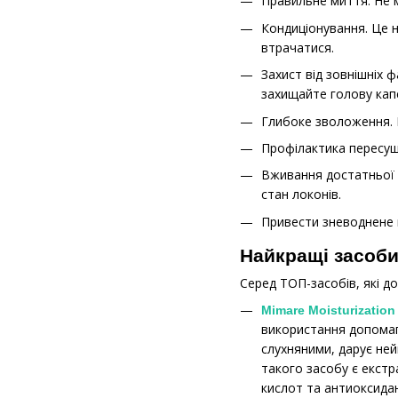
Правильне миття. Не 
Кондиціонування. Це н
втрачатися.
Захист від зовнішніх 
захищайте голову ка
Глибоке зволоження. 
Профілактика пересушу
Вживання достатньої к
стан локонів.
Привести зневоднене 
Найкращі засоби
Серед ТОП-засобів, які д
Mimare Moisturizatio
використання допомаг
слухняними, дарує не
такого засобу є екст
кислот та антиоксидан