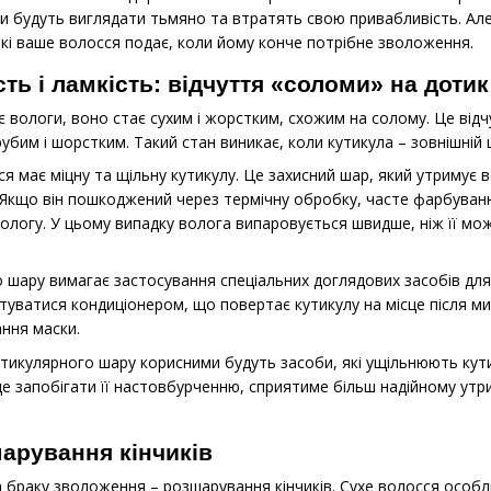
и будуть виглядати тьмяно та втратять свою привабливість. Ал
 які ваше волосся подає, коли йому конче потрібне зволоження.
ть і ламкість: відчуття «соломи» на дотик
 вологи, воно стає сухим і жорстким, схожим на солому. Це від
рубим і шорстким. Такий стан виникає, коли кутикула – зовнішні
я має міцну та щільну кутикулу. Це захисний шар, який утримує в
 Якщо він пошкоджений через термічну обробку, часте фарбуван
логу. У цьому випадку волога випаровується швидше, ніж її можн
шару вимагає застосування спеціальних доглядових засобів для
уватися кондиціонером, що повертає кутикулу на місце після ми
ання маски.
утикулярного шару корисними будуть засоби, які ущільнюють ку
е запобігати її настовбурченню, сприятиме більш надійному ут
арування кінчиків
 браку зволоження – розшарування кінчиків. Сухе волосся особ