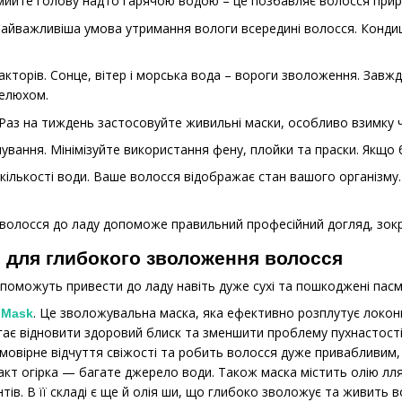
мийте голову надто гарячою водою – це позбавляє волосся приро
айважливіша умова утримання вологи всередині волосся. Кондиці
факторів. Сонце, вітер і морська вода – вороги зволоження. Завж
пелюхом.
Раз на тиждень застосовуйте живильні маски, особливо взимку ч
вання. Мінімізуйте використання фену, плойки та праски. Якщо 
ількості води. Ваше волосся відображає стан вашого організму.
волосся до ладу допоможе правильний професійний догляд, зокр
 для глибокого зволоження волосся
опоможуть привести до ладу навіть дуже сухі та пошкоджені пасм
. Це зволожувальна маска, яка ефективно розплутує локони
n Mask
ає відновити здоровий блиск та зменшити проблему пухнастості.
ймовірне відчуття свіжості та робить волосся дуже привабливи
ракт огірка — багате джерело води. Також маска містить олію лл
тів. В її складі є ще й олія ши, що глибоко зволожує та живить 