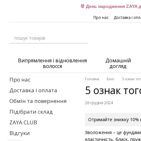
Перейти до основного контенту
🐰 День народження ZAYA д
Про нас
Доставка і опл
Випрямлення і відновлення
Домашній
волосся
догляд
Про нас
Головна
Блог
5 ознак т
5 ознак то
Доставка і оплата
Обмін та повернення
26 грудня 2024
Підібрати склад
Отримайте знижку 10% н
ZAYA CLUB
Зволоження – це фундамен
Відгуки
еластичність, блиск, пруж