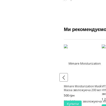
Ми рекомендуєм
Mimare Moisturization Mask
VI
Маска зволожуюча 200 мл
HY
зв
500 грн
1 
Купити