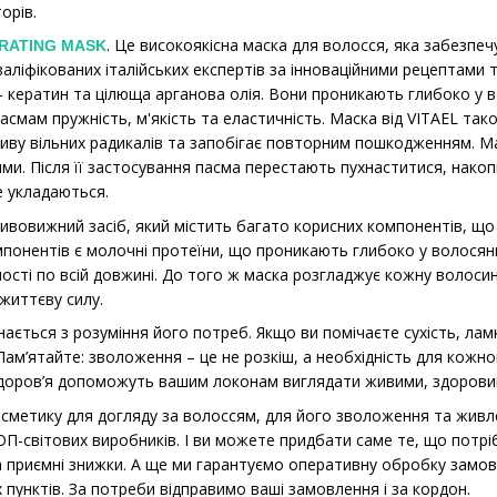
орів.
. Це високоякісна маска для волосся, яка забезп
DRATING MASK
ліфікованих італійських експертів за інноваційними рецептами т
— кератин та цілюща арганова олія. Вони проникають глибоко у
асмам пружність, м'якість та еластичність. Маска від VITAEL та
пливу вільних радикалів та запобігає повторним пошкодженням.
ми. Після її застосування пасма перестають пухнаститися, нако
е укладаються.
Дивовижний засіб, який містить багато корисних компонентів, 
мпонентів є молочні протеїни, що проникають глибоко у волосян
ості по всій довжині. До того ж маска розгладжує кожну волоси
життєву силу.
ається з розуміння його потреб. Якщо ви помічаєте сухість, ламк
 Пам’ятайте: зволоження – це не розкіш, а необхідність для кожн
 здоров’я допоможуть вашим локонам виглядати живими, здорови
осметику для догляду за волоссям, для його зволоження та живл
ТОП-світових виробників. І ви можете придбати саме те, що потр
 приємні знижки. А ще ми гарантуємо оперативну обробку замовл
 пунктів. За потреби відправимо ваші замовлення і за кордон.