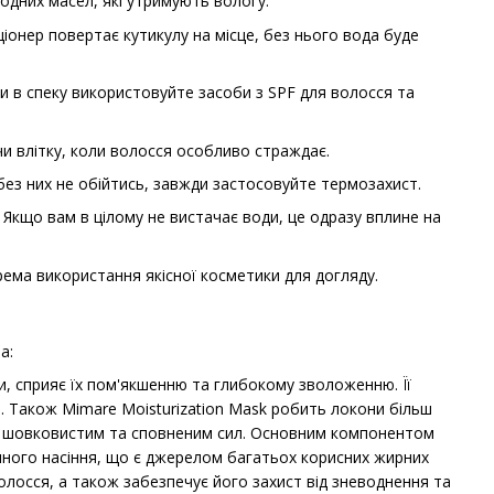
дних масел, які утримують вологу.
онер повертає кутикулу на місце, без нього вода буде
ди в спеку використовуйте засоби з SPF для волосся та
и влітку, коли волосся особливо страждає.
без них не обійтись, завжди застосовуйте термозахист.
 Якщо вам в цілому не вистачає води, це одразу вплине на
ема використання якісної косметики для догляду.
а:
, сприяє їх пом'якшенню та глибокому зволоженню. Її
 Також Mimare Moisturization Mask робить локони більш
м, шовковистим та сповненим сил. Основним компонентом
яного насіння, що є джерелом багатьох корисних жирних
волосся, а також забезпечує його захист від зневоднення та