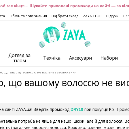
обігає кінця… Шукайте приховані промокоди на сайті — за кіль
ата
Обмін та повернення
Підібрати склад
ZAYA CLUB
Відгуки
Бл
Догляд за
Техніка
Аксесуари
Набори
тілом
ого, що вашому волоссю не вистачає зволоження
го, що вашому волоссю не ви
а сайті ZAYA.ua! Введіть промокод
при покупці! P.S. Пром
DRY10
тальна потреба не лише для нашої шкіри, але й для волосся. Во
ність і загальне здоров’я волосся. Брак зволоження може перетво