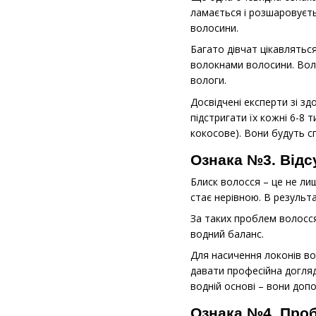
ламається і розшаровуєть
волосини.
Багато дівчат цікавлятьс
волокнами волосини. Воло
вологи.
Досвідчені експерти зі з
підстригати їх кожні 6-8 
кокосове). Вони будуть с
Ознака №3. Відс
Блиск волосся – це не ли
стає нерівною. В результа
За таких проблем волосс
водний баланс.
Для насичення локонів в
давати професійна догляд
водній основі – вони доп
Ознака №4. Проб