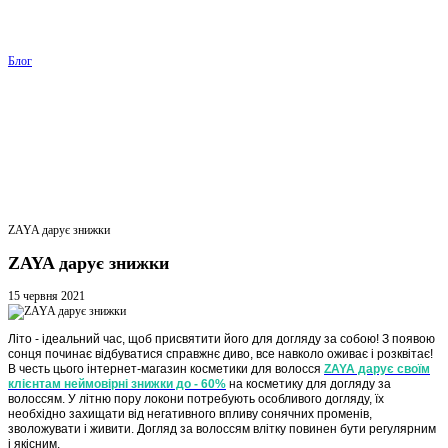
Блог
ZAYA дарує знижки
ZAYA дарує знижки
15 червня 2021
Літо - ідеальний час, щоб присвятити його для догляду за собою! З появою
сонця починає відбуватися справжнє диво, все навколо оживає і розквітає!
В честь цього інтернет-магазин косметики для волосся
ZAYA дарує своїм
клієнтам неймовірні знижки до - 60%
на косметику для догляду за
волоссям. У літню пору локони потребують особливого догляду, їх
необхідно захищати від негативного впливу сонячних променів,
зволожувати і живити. Догляд за волоссям влітку повинен бути регулярним
і якісним.