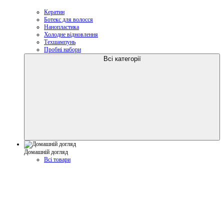
Кератин
Ботекс для волосся
Нанопластика
Холодне відновлення
Техшампунь
Пробні набори
Всі категорії
Домашній догляд
Всі товари