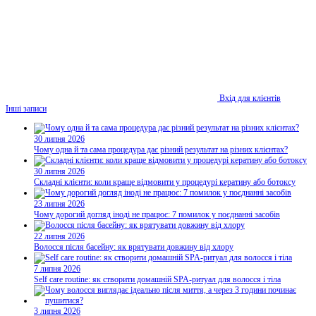
Вхід для клієнтів
Інші записи
30 липня 2026
Чому одна й та сама процедура дає різний результат на різних клієнтах?
30 липня 2026
Складні клієнти: коли краще відмовити у процедурі кератину або ботоксу
23 липня 2026
Чому дорогий догляд іноді не працює: 7 помилок у поєднанні засобів
22 липня 2026
Волосся після басейну: як врятувати довжину від хлору
7 липня 2026
Self care routine: як створити домашній SPA-ритуал для волосся і тіла
3 липня 2026