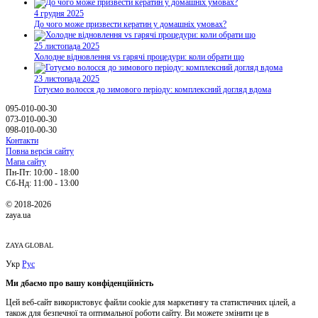
4 грудня 2025
До чого може призвести кератин у домашніх умовах?
25 листопада 2025
Холодне відновлення vs гарячі процедури: коли обрати що
23 листопада 2025
Готуємо волосся до зимового періоду: комплексний догляд вдома
095-010-00-30
073-010-00-30
098-010-00-30
Контакти
Повна версія сайту
Мапа сайту
Пн-Пт: 10:00 - 18:00
Сб-Нд: 11:00 - 13:00
© 2018-2026
zaya.ua
ZAYA GLOBAL
Укр
Рус
Ми дбаємо про вашу конфіденційність
Цей веб-сайт використовує файли cookie для маркетингу та статистичних цілей, а
також для безпечної та оптимальної роботи сайту. Ви можете змінити це в