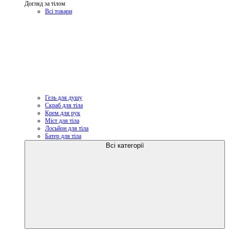
Догляд за тілом
Всі товари
Гель для душу
Скраб для тіла
Крем для рук
Міст для тіла
Лосьйон для тіла
Батер для тіла
Всі категорії