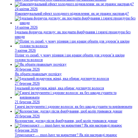
24 квітня 2026
Накопичувальний ефект холодного відновлення: як це працює насправді?
14 квітня 2026
Ідеальна формула догляду: як поєднати фарбування і гарячі процедури без
шкоди
3 квітня 2026
Пілінг vs скраб: у чому різниця і що краще обрати для здоров’я шкіри
голови та волосся
30 березня 2026
Як обрати правильну розчіску
27 березня 2026
Ідеальний подарунок жінці, яка обирає доглянуте волосся
21 березня 2026
Гарячі інструменти і здорове волосся: як без шкоди сушити та вирівнювати
20 березня 2026
Колористам: догляд після фарбування, щоб колір тримався довше
4 березня 2026
Термозахист — must-have чи маркетинг? Як він насправді працює