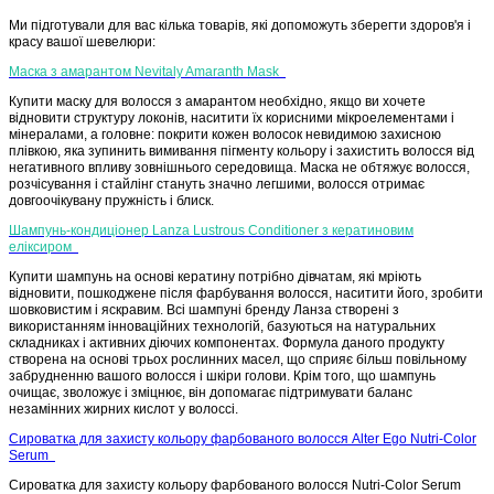
Ми підготували для вас кілька товарів, які допоможуть зберегти здоров'я і
красу вашої шевелюри:
Маска з амарантом Nevitaly Amaranth Mask
Купити маску для волосся з амарантом необхідно, якщо ви хочете
відновити структуру локонів, наситити їх корисними мікроелементами і
мінералами, а головне: покрити кожен волосок невидимою захисною
плівкою, яка зупинить вимивання пігменту кольору і захистить волосся від
негативного впливу зовнішнього середовища. Маска не обтяжує волосся,
розчісування і стайлінг стануть значно легшими, волосся отримає
довгоочікувану пружність і блиск.
Шампунь-кондиціонер Lanza Lustrous Conditioner з кератиновим
еліксиром
Купити шампунь на основі кератину потрібно дівчатам, які мріють
відновити, пошкоджене після фарбування волосся, наситити його, зробити
шовковистим і яскравим. Всі шампуні бренду Ланза створені з
використанням інноваційних технологій, базуються на натуральних
складниках і активних діючих компонентах. Формула даного продукту
створена на основі трьох рослинних масел, що сприяє більш повільному
забрудненню вашого волосся і шкіри голови. Крім того, що шампунь
очищає, зволожує і зміцнює, він допомагає підтримувати баланс
незамінних жирних кислот у волоссі.
Сироватка для захисту кольору фарбованого волосся Alter Ego Nutri-Color
Serum
Сироватка для захисту кольору фарбованого волосся Nutri-Color Serum