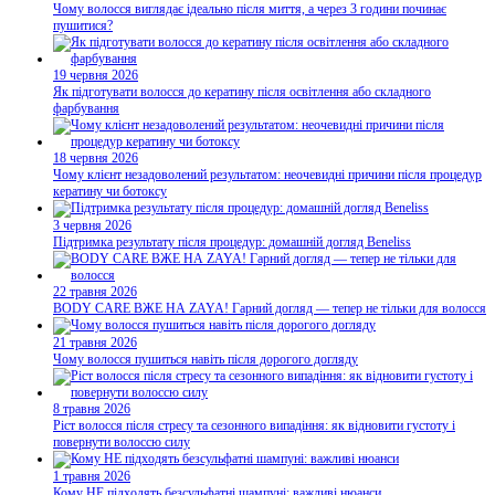
Чому волосся виглядає ідеально після миття, а через 3 години починає
пушитися?
19 червня 2026
Як підготувати волосся до кератину після освітлення або складного
фарбування
18 червня 2026
Чому клієнт незадоволений результатом: неочевидні причини після процедур
кератину чи ботоксу
3 червня 2026
Підтримка результату після процедур: домашній догляд Beneliss
22 травня 2026
BODY CARE ВЖЕ НА ZAYA! Гарний догляд — тепер не тільки для волосся
21 травня 2026
Чому волосся пушиться навіть після дорогого догляду
8 травня 2026
Ріст волосся після стресу та сезонного випадіння: як відновити густоту і
повернути волоссю силу
1 травня 2026
Кому НЕ підходять безсульфатні шампуні: важливі нюанси