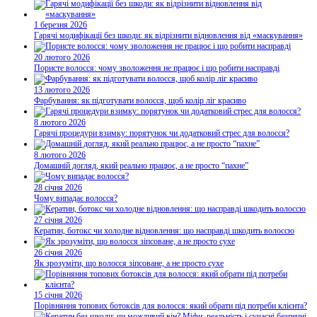
1 березня 2026
Гарячі модифікації без шкоди: як відрізнити відновлення від «маскування»
20 лютого 2026
Пористе волосся: чому зволоження не працює і що робити насправді
13 лютого 2026
Фарбування: як підготувати волосся, щоб колір ліг красиво
8 лютого 2026
Гарячі процедури взимку: порятунок чи додатковий стрес для волосся?
8 лютого 2026
Домашній догляд, який реально працює, а не просто “пахне”
28 січня 2026
Чому випадає волосся?
27 січня 2026
Кератин, ботокс чи холодне відновлення: що насправді шкодить волоссю
26 січня 2026
Як зрозуміти, що волосся зіпсоване, а не просто сухе
15 січня 2026
Порівняння топових ботоксів для волосся: який обрати під потреби клієнта?