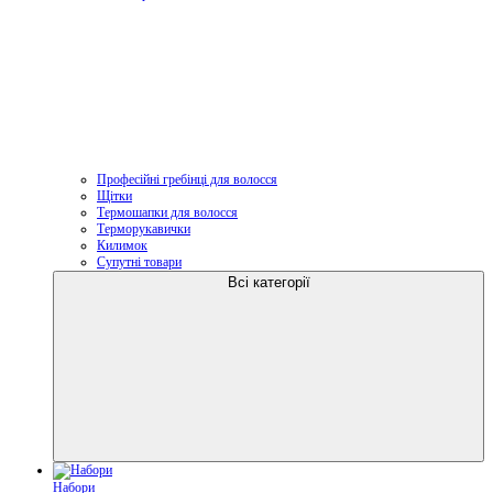
Професійні гребінці для волосся
Щітки
Термошапки для волосся
Терморукавички
Килимок
Супутні товари
Всі категорії
Набори