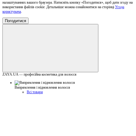
налаштуваннях вашого браузера. Натисніть кнопку «Погодитися», щоб дати згоду на
використання файлів cookie. Детальніше можна ознайомитися на сторінці
Угода
користувача
.
Погодитися
ZAYA.UA — професійна косметика для волосся
Випрямлення і відновлення волосся
Всі товари