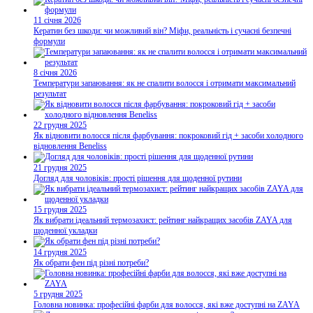
11 січня 2026
Кератин без шкоди: чи можливий він? Міфи, реальність і сучасні безпечні
формули
8 січня 2026
Температури запаювання: як не спалити волосся і отримати максимальний
результат
22 грудня 2025
Як відновити волосся після фарбування: покроковий гід + засоби холодного
відновлення Beneliss
21 грудня 2025
Догляд для чоловіків: прості рішення для щоденної рутини
15 грудня 2025
Як вибрати ідеальний термозахист: рейтинг найкращих засобів ZAYA для
щоденної укладки
14 грудня 2025
Як обрати фен під різні потреби?
5 грудня 2025
Головна новинка: професійні фарби для волосся, які вже доступні на ZAYA