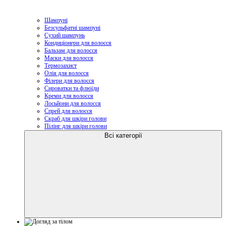
Шампуні
Безсульфатні шампуні
Сухий шампунь
Кондиціонери для волосся
Бальзам для волосся
Маски для волосся
Термозахист
Олія для волосся
Філери для волосся
Сироватки та флюїди
Креми для волосся
Лосьйони для волосся
Спрей для волосся
Скраб для шкіри голови
Пілінг для шкіри голови
Всі категорії