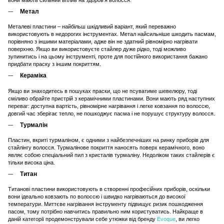
Метал
Металеві пластини – найбільш шкідливий варіант, який переважно
використовують в недорогих інструментах. Метал найсильніше шкодить пасмам,
порівняно з іншими матеріалами, адже він не здатний рівномірно нагрівати
поверхню. Якщо ви використовуєте стайлер дуже рідко, тоді можливо
зупинитись і на цьому інструменті, проте для постійного використання бажано
придбати праску з іншим покриттям.
Кераміка
Якщо ви знаходитесь в пошуках праски, що не псуватиме шевелюру, тоді
сміливо обрайте пристрій з керамічними пластинами. Вони мають ряд наступних
переваг: доступна вартість, рівномірне нагрівання і легке ковзання по волоссю,
довгий час зберігає тепло, не пошкоджує пасма і не порушує структуру волосся.
Турмалін
Пластин, вкриті турмаліном, є одними з найбезпечніших на ринку приборів для
стайлінгу волосся. Турмалінове покриття наносять поверх керамічного, воно
являє собою спеціальний пил з кристалів турмаліну. Недоліком таких стайлерів є
тільки висока ціна.
Титан
Титанові пластини використовують в створенні професійних приборів, оскільки
вони ідеально ковзають по волоссю і швидко нагріваються до високої
температури. Миттєве нагрівання інструменту підвищує ризик пошкодження
пасом, тому потрібно навчитись правильно ним користуватись. Найкраще в
даній категорії продемонстрували себе утюжки від бренду
Evoque
, ви легко