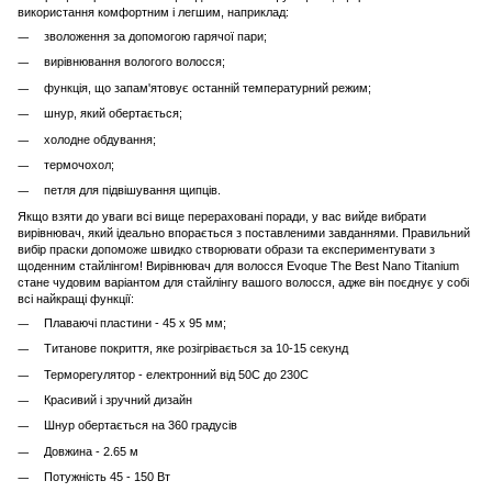
використання комфортним і легшим, наприклад:
зволоження за допомогою гарячої пари;
вирівнювання вологого волосся;
функція, що запам'ятовує останній температурний режим;
шнур, який обертається;
холодне обдування;
термочохол;
петля для підвішування щипців.
Якщо взяти до уваги всі вище перераховані поради, у вас вийде вибрати
вирівнювач, який ідеально впорається з поставленими завданнями. Правильний
вибір праски допоможе швидко створювати образи та експериментувати з
щоденним стайлінгом! Вирівнювач для волосся Evoque The Best Nano Titanium
стане чудовим варіантом для стайлінгу вашого волосся, адже він поєднує у собі
всі найкращі функції:
Плаваючі пластини - 45 x 95 мм;
Титанове покриття, яке розігрівається за 10-15 секунд
Терморегулятор - електронний від 50С до 230С
Красивий і зручний дизайн
Шнур обертається на 360 градусів
Довжина - 2.65 м
Потужність 45 - 150 Вт