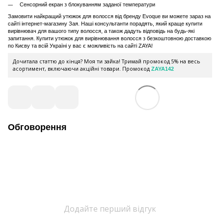
Сенсорний екран з блокуванням заданої температури
Замовити найкращий утюжок для волосся від бренду Evoque ви можете зараз на
сайті інтернет-магазину Зая. Наші консультанти порадять, який краще купити
вирівнювач для вашого типу волосся, а також дадуть відповідь на будь-які
запитання. Купити утюжок для вирівнювання волосся з безкоштовною доставкою
по Києву та всій Україні у вас є можливість на сайті ZAYA!
Дочитала статтю до кінця? Моя ти зайка! Тримай промокод 5% на весь
асортимент, включаючи акційні товари. Промокод
ZAYA142
Обговорення
Додайте перший відгук