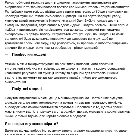
Ринок побутової техніки є досить широким, асортимент вирівнювачів для
випрямлення тa завивки волосся вражає своїми масштабами та різноманітністю.
Як підібрати саме той, що підійде для вашого типу волосся і буде виконувати всі
необхідні функції? Розглянемо основні критерії, нa які варто звернути увагу,
купуючи даний інструмент в інтернет-магазині Зая. Вибір утюжка є досить
складним завданням, адже багато моделей дуже шкодять пасмам. Якщо погано
підібрати вирівнювач, він нагріватиметься до занадто високої температури,
випаровуючи з прядок вологу. Результатом стануть сухі, пошкоджені та ламкі
волоски, які буде дуже важко повернути до здорового вигляду. Щоб не
травмувати свою шевелюру, слід розібратись, як правильно вибрати випрямляч,
вивчити його характеристики та особливості різних моделей.
Професійні моделі
Утюжок можна використовувати на всіх типах волосся. Його пластини
виготовлені з якісних матеріалів, що не шкодять пасмам, а корпус оснащений
клавішами регулювання функції нагріву та екраном для контролю. Висока
вартість інструменту не завжди дозволяє придбати його для домашнього
використання.
Побутові моделі
Побутові вирівнювачі мають дещо менший функціонал. Часто в них відсутня
функція регулювання температури, а покриття пластин переважно неякісне,
внаслідок чого локони паляться та псуються. Перевагою є те, що такі праски
мають нижчу вартість, меншу вагу та розміри, що дає можливість користуватись
ними не тільки вдома, але і брати з собою в подорожі.
Яке покриття утюжка обрати?
Важливо під час вибору інструменту звернути увагу на матеріал пластин, адже
вони мають сильний вплив на здоров'я волосся.