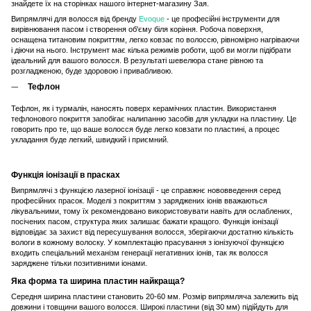
знайдете їх на сторінках нашого інтернет-магазину Зая.
Випрямлячі для волосся від бренду
Evoque
- це професійні інструменти для
вирівнювання пасом і створення об'єму біля коріння. Робоча поверхня,
оснащена титановим покриттям, легко ковзає по волоссю, рівномірно нагріваючи
і діючи на нього. Інструмент має кілька режимів роботи, щоб ви могли підібрати
ідеальний для вашого волосся. В результаті шевелюра стане рівною та
розгладженою, буде здоровою і привабливою.
Тефлон
Тефлон, як і турмалін, наносять поверх керамічних пластин. Використання
тефлонового покриття запобігає налипанню засобів для укладки на пластину. Це
говорить про те, що ваше волосся буде легко ковзати по пластині, а процес
укладання буде легкий, швидкий і приємний.
Функція іонізації в прасках
Випрямлячі з функцією лазерної іонізації - це справжнє нововведення серед
професійних прасок. Моделі з покриттям з заряджених іонів вважаються
лікувальними, тому їх рекомендовано використовувати навіть для ослаблених,
посічених пасом, структура яких залишає бажати кращого. Функція іонізації
відповідає за захист від пересушування волосся, зберігаючи достатню кількість
вологи в кожному волоску. У комплектацію прасування з іонізуючої функцією
входить спеціальний механізм генерації негативних іонів, так як волосся
заряджене тільки позитивними іонами.
Яка форма та ширина пластин найкраща?
Середня ширина пластини становить 20-60 мм. Розмір випрямляча залежить від
довжини і товщини вашого волосся. Широкі пластини (від 30 мм) підійдуть для