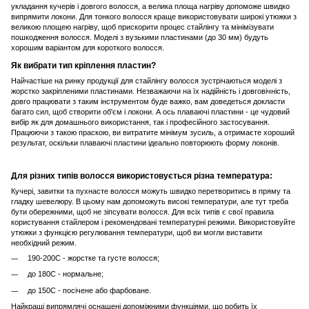
укладання кучерів і довгого волосся, а велика площа нагріву допоможе швидко
випрямити локони. Для тонкого волосся краще використовувати широкі утюжки з
великою площею нагріву, щоб прискорити процес стайлінгу та мінімізувати
пошкодження волосся. Моделі з вузькими пластинами (до 30 мм) будуть
хорошим варіантом для короткого волосся.
Як вибрати тип кріплення пластин?
Найчастіше на ринку продукції для стайлінгу волосся зустрічаються моделі з
жорстко закріпленими пластинами. Незважаючи на їх надійність і довговічність,
довго працювати з таким інструментом буде важко, вам доведеться докласти
багато сил, щоб створити об'єм і локони. А ось плаваючі пластини - це чудовий
вибір як для домашнього використання, так і професійного застосування.
Працюючи з такою праскою, ви витратите мінімум зусиль, а отримаєте хороший
результат, оскільки плаваючі пластини ідеально повторюють форму локонів.
Для різних типів волосся використовується різна температура:
Кучері, завитки та пухнасте волосся можуть швидко перетворитись в пряму та
гладку шевелюру. В цьому нам допоможуть високі температури, але тут треба
бути обережними, щоб не зіпсувати волосся. Для всіх типів є свої правила
користування стайлером і рекомендовані температурні режими. Використовуйте
утюжки з функцією регулювання температури, щоб ви могли виставити
необхідний режим.
190-200C - жорстке та густе волосся;
до 180C - нормальне;
до 150C - посічене або фарбоване.
Найкращі випрямлячі оснащені допоміжними функціями, що робить їх