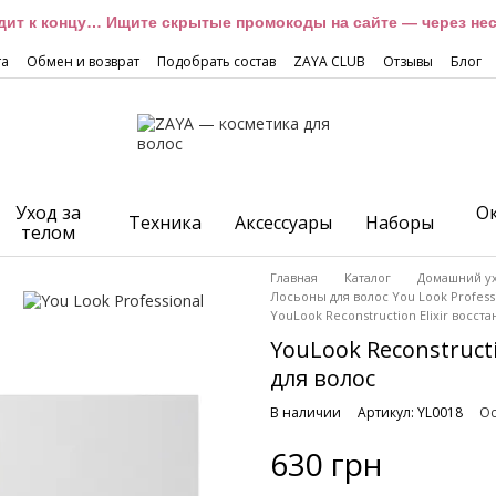
дит к концу… Ищите скрытые промокоды на сайте — через неск
та
Обмен и возврат
Подобрать состав
ZAYA CLUB
Отзывы
Блог
Уход за
О
Техника
Аксессуары
Наборы
телом
Главная
Каталог
Домашний у
Лосьоны для волос You Look Profess
YouLook Reconstruction Elixir восс
YouLook Reconstruct
для волос
В наличии
Артикул: YL0018
Ос
630 грн