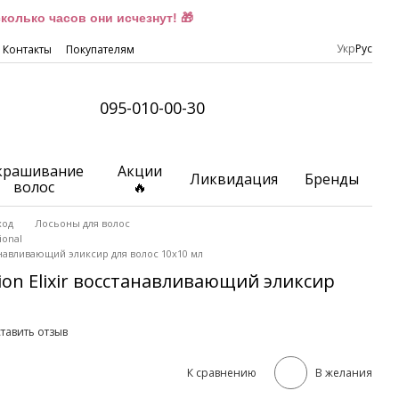
олько часов они исчезнут! 🎁
Укр
Рус
Контакты
Покупателям
095-010-00-30
крашивание
Акции
Ликвидация
Бренды
волос
🔥
ход
Лосьоны для волос
ional
танавливающий эликсир для волос 10x10 мл
ion Elixir восстанавливающий эликсир
тавить отзыв
К сравнению
В желания