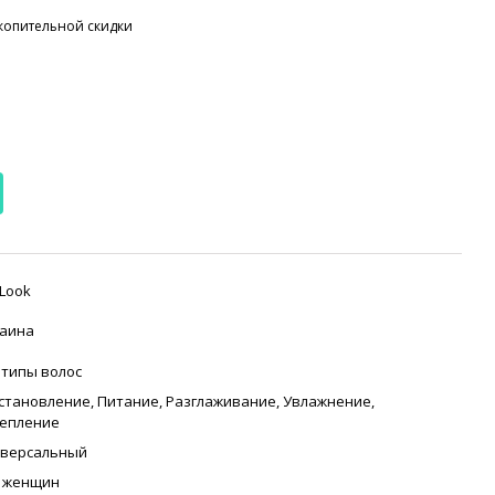
копительной скидки
Look
аина
 типы волос
становление
,
Питание
,
Разглаживание
,
Увлажнение
,
епление
версальный
 женщин