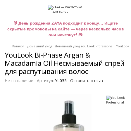
🐰 День рождения ZAYA подходит к концу… Ищите
скрытые промокоды на сайте — через несколько часов
они исчезнут! 🎁
Каталог
Домашний уход
Домашний уход You Look Professional
YouLook 
YouLook Bi-Phase Argan &
Macadamia Oil Несмываемый спрей
для распутывания волос
Нет в наличии
Артикул:
YL035
Оставить отзыв