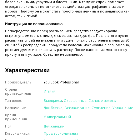
более сильными, упругими и блестящими. К тому же спрей помогает
оградить локоны от негативного воздействия ультрафиолета, жары и
мороза. Поэтому он может стать просто незаменимым помощником как
летом, так и зимой.
Инструкция по использованию
Непосредственно перед распылением средства следует хорошо
встряхнуть емкость с ним для смешивания двух фаз. После этого нужно
распылить спрей на влажные или сухие пряди с расстояния минимум 20
см. Чтобы распределить продукт по волосам максимально равномерно,
рекомендуется использовать расческу. После нанесения можно сразу
приступать к укладке. Средство несмываемо.
Характеристики
Производитель
You Look Professional
Страна
Италия
производитель
Тип волос
Вьющиеся
,
Окрашенные
,
Светлые волосы
Назначение
Для блеска
,
Разглаживание
,
Смягчение
,
Увлажнение
Время
Универсальный
применения
Пол
Для женщин
Классификация
Профессиональная