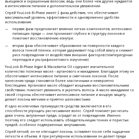
вьющимся и окрашенным волосам, ведь они более чем другие нуждаются
в интенсивном питании и дополнительном увлажнении.
Спрей YouLook Bi-Phase имеет 2 фазы действия, что обеспечивает
максимальный уровень эффективности и одновременно удобство
использования:
первая фаза предполагает влияние легких компонентов, интенсивно
питающих пряди — они проникают глубоко в структуру локонов и
помогают восстановлению изнутри;
вторая фаза обеспечивает образование на поверхности каждого
волоса тонкой пленки, которая удерживает под собой влагу и снижает
риск повреждения от воздействия внешних факторов (температурных
перепадов и ультрафиолетового излучения).
YouLook Bi-Phase Argan & Macadamia Oil содержит значительное
количество полезных масел – арганового и макадамии. Благодаря этому он
обеспечивает интенсивное питание и смягчение локонов. После
нанесения пряди становятся более эластичными и невероятно
блестящими. Аргановое масло обладает мощными восстановительными
свойствами, помогает увлажнить и укрепить волосы. А масло макадамии со
своей стороны обеспечивает интенсивное питание и мощную защиту,
делает локоны мягкими и приятно шелковистыми.
И одно из ключевых преимуществ средства заключается в его
способности упрощать расчесывание волос. Спрей поможет расчесать
даже очень запутанные пряди, оградит их от повреждения. Именно
поэтому его следует использовать обладательницам тонких и пористых
прядей, особенно подверженных запутыванию.
Спрей легкий, он не отягощает локоны, оставляет после себя ощущение
легкости и объема. А при регулярном использовании он делает пряди