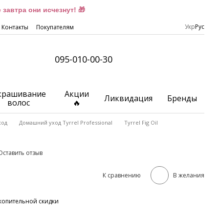
завтра они исчезнут! 🎁
Укр
Рус
Контакты
Покупателям
095-010-00-30
крашивание
Акции
Ликвидация
Бренды
волос
🔥
ход
Домашний уход Tyrrel Professional
Tyrrel Fig Oil
Оставить отзыв
К сравнению
В желания
копительной скидки