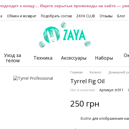
подходит к концу… Ищите скрытые промокоды на сайте — уже 
та
Обмен и возврат
Подобрать состав
ZAYA CLUB
Отзывы
Блог
Уход за
О
Техника
Аксессуары
Наборы
телом
Главная
Каталог
Домашний у
Tyrrel Fig Oil
Нет в наличии
Артикул: tr011
250 грн
%
Войти
для отображения на