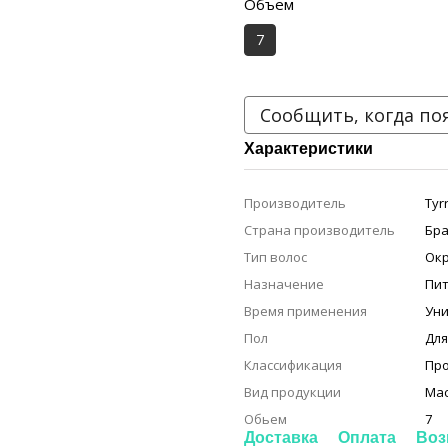
Объем
7
Сообщить, когда по
Характеристики
Производитель
Tyr
Страна производитель
Бра
Тип волос
Ок
Назначение
Пи
Время применения
Ун
Пол
Дл
Классификация
Пр
Вид продукции
Ма
Обьем
7
Доставка
Оплата
Воз