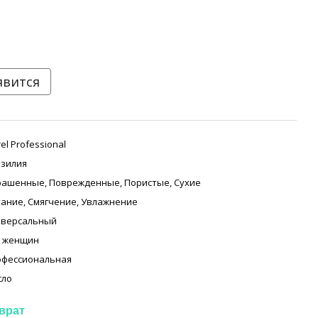
явится
rel Professional
зилия
рашенные
,
Поврежденные
,
Пористые
,
Сухие
тание
,
Смягчение
,
Увлажнение
иверсальный
я женщин
офессиональная
сло
врат