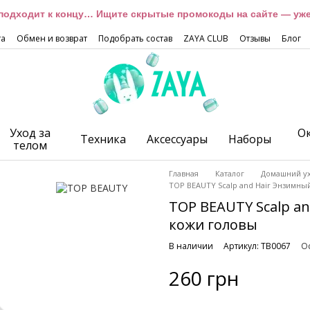
подходит к концу… Ищите скрытые промокоды на сайте — уже 
та
Обмен и возврат
Подобрать состав
ZAYA CLUB
Отзывы
Блог
Уход за
О
Техника
Аксессуары
Наборы
телом
Главная
Каталог
Домашний у
TOP BEAUTY Scalp and Hair Энзимны
TOP BEAUTY Scalp a
кожи головы
В наличии
Артикул: TB0067
Ос
260 грн