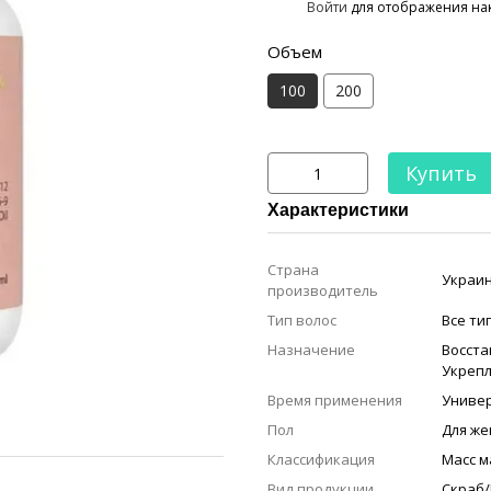
%
Войти
для отображения на
Объем
100
200
Купить
Характеристики
Страна
Украи
производитель
Тип волос
Все ти
Назначение
Восст
Укреп
Время применения
Униве
Пол
Для ж
Классификация
Масс м
Вид продукции
Скраб/