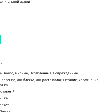
копительной скидки
на
пы волос
,
Жирные
,
Ослабленные
,
Поврежденные
ановление
,
Для блеска
,
Для роста волос
,
Питание
,
Увлажнение
,
ление
рсальный
енщин
аркет
Пилинг