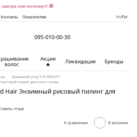
завтра они исчезнут! 🎁
Укр
Рус
Контакты
Покупателям
095-010-00-30
крашивание
Акции
Ликвидация
Бренды
волос
🔥
ход
Домашний уход TOP BEAUTY
й рисовый пилинг для кожи головы
nd Hair Энзимный рисовый пилинг для
тавить отзыв
К сравнению
В желания