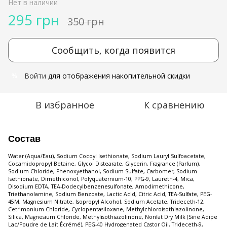
Нет в наличии
295 грн
350 грн
Сообщить, когда появится
Войти
для отображения накопительной скидки
%
В избранное
К сравнению
Состав
Water (Aqua/Eau), Sodium Cocoyl Isethionate, Sodium Lauryl Sulfoacetate,
Cocamidopropyl Betaine, Glycol Distearate, Glycerin, Fragrance (Parfum),
Sodium Chloride, Phenoxyethanol, Sodium Sulfate, Carbomer, Sodium
Isethionate, Dimethiconol, Polyquaternium-10, PPG-9, Laureth-4, Mica,
Disodium EDTA, TEA-Dodecylbenzenesulfonate, Amodimethicone,
Triethanolamine, Sodium Benzoate, Lactic Acid, Citric Acid, TEA-Sulfate, PEG-
45M, Magnesium Nitrate, Isopropyl Alcohol, Sodium Acetate, Trideceth-12,
Cetrimonium Chloride, Cyclopentasiloxane, Methylchloroisothiazolinone,
Silica, Magnesium Chloride, Methylisothiazolinone, Nonfat Dry Milk (Sine Adipe
Lac/Poudre de Lait Écrémé), PEG-40 Hydrogenated Castor Oil, Trideceth-9,