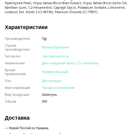
Hydrolyzed Pearl, Oryza Sativa (Rice) Bran Extract, Oryza Sativa (Rice) Germ Oil,
Xanthan Gum, 1,2-Hexanediol, Caprylyl Glycol, Potassium Sorbate, Limonene,
Linalool, Ext. Violet 2 (CI 60730), Titanium Dioxide (CI 77891).
Характеристики
Производитель
Tigi
Страна
Велика Британія
производитель
Тип волос
Светлые волосы
Назначение
Для очищения волос
,
От желтизны
Время
Универсальный
применения
Пол
Для женщин
Классификация
Профессиональная
Вид продукции
Шампунь
Обьем
300
Доставка
— Новой Почтой по Украине.