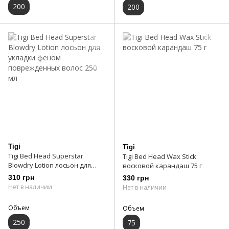
200
200
Tigi
Tigi
Tigi Bed Head Superstar
Tigi Bed Head Wax Stick
Blowdry Lotion лосьон для
восковой карандаш 75 г
укладки феном
310 грн
330 грн
поврежденных волос 250 мл
Нет в наличии
Нет в наличии
Объем
Объем
250
75