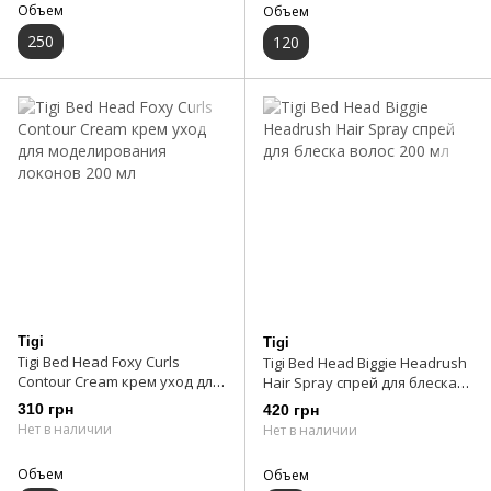
Объем
Объем
250
120
Tigi
Tigi
Tigi Bed Head Foxy Curls
Tigi Bed Head Biggie Headrush
Contour Cream крем уход для
Hair Spray спрей для блеска
моделирования локонов 200
волос 200 мл
310 грн
420 грн
мл
Нет в наличии
Нет в наличии
Объем
Объем