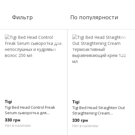
Фильтр
По популярности
Tigi
Tigi
Tigi Bed Head Control Freak
Tigi Bed Head Straighten Out
Serum cыворотка для
Straightening Cream
непослушных и кудрявых
термоактивный
330 грн
330 грн
волос 250 мл
выравнивающий крем 120 мл
Нет в наличии
Нет в наличии