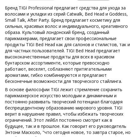
Бренд TIGI Professional предлагает средства для ухода за
волосами и укладки из серий Catwalk, Bed Head и Goddess,
Small Talk, After Party. Бренд предлагает косметику для
сильных, красивых волос и индивидуального, креативного
образа. Культовый лондонский бренд, созданный
парикмахерами, предлагает свои профессиональные
продукты TIGI Bed Head как для салонов и стилистов, так и
для частных пользователей. TIGI Bed Head предлагает
высококачественные продукты для всех в красивом
бунтарском ассортименте, которые превосходно
работают, веселят, соблазняют притягательными
ароматами, гибко комбинируются и предлагают
бесконечные возможности для творческого стайлинга.
В основе философии TIGI лежит стремление сохранить
парикмахерское искусство молодым и динамичным и
постоянно развивать творческий потенциал благодаря
беспрецедентному образованию мирового уровня. TIGI
верит в нарушение правил, чтобы избежать творческих
ограничений. Этот лейбл постоянно смотрит как в
будущее, так и в прошлое. Как говорит его руководитель
Энтони Масколо, "что сегодня новое, то завтра старое, но