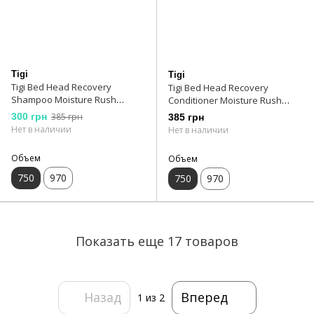
Tigi
Tigi
Tigi Bed Head Recovery
Tigi Bed Head Recovery
Shampoo Moisture Rush
Conditioner Moisture Rush
шампунь для сухих и
кондиционер для сухих и
300 грн
385 грн
385 грн
поврежденных волос 750 мл
поврежденных волос 750 мл
Нет в наличии
Нет в наличии
Объем
Объем
750
970
750
970
Показать еще 17 товаров
Назад
Вперед
1
из 2