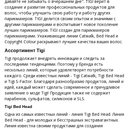
давайте не забывать о вчерашнем дне". TIGI верит в
создание и развитие профессиональных продуктов для
волос, чтобы улучшить свою работу и работу других
парикмахеров. TIGI делится своим опытом и знаниями с
другими парикмахерами и воспитывает новое поколение
лучших парикмахеров. TIGI создан для парикмахеров
парикмахерами. Ухаживающие линии Catwalk, Bed Head и
Copyright Colour раскрывают лучшие качества ваших волос.
Ассортимент Tigi
Tigi продолжает внедрять инновации и следить за
последними тенденциями. Поэтому у бренда есть
несколько линий, которые удовлетворят потребности
каждого. Среди известных линий - Tigi Catwalk, Tigi Bed Head
и Tigi S-Factor. Благодаря разнообразию продуктов, линий и
идей, каждый может сделать современное и причудливое
заявление о моде Tigi! Продукция также не содержит
парабенов, сульфатов, силиконов и SLS.
Tigi Bed Head
Одна из самых известных линий - линия Tigi Bed Head. Линия
Bed Head - для молодых и бесстрашных экстравагантных.
Линия известна своими продуктами для создания