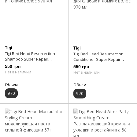
Tigi
Tigi
Tigi Bed Head Resurrection
Tigi Bed Head Resurrection
Shampoo Super Repair
Conditioner Super Repair
шампунь для слабых и
кондиционер для слабых и
550 грн
550 грн
тонких волос 970 мл
ломких волос 970 мл
Нет в наличии
Нет в наличии
Объем
Объем
970
970