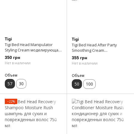
Tigi
Tigi
Tigi Bed Head Manipulator
Tigi Bed Head After Party
Styling Cream моделирующая
Smoothing Cream
паста сильной фиксации 57 г
Разглаживающий крем для
350 грн
355 грн
укладки и рестайлинга 50 мл
Нет в наличии
Нет в наличии
Объем
Объем
57
30
50
100
−22%