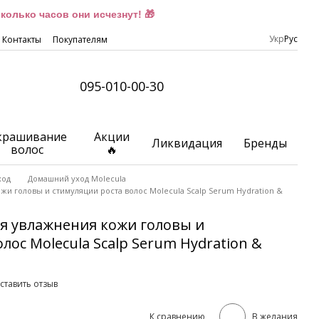
олько часов они исчезнут! 🎁
Укр
Рус
Контакты
Покупателям
095-010-00-30
крашивание
Акции
Ликвидация
Бренды
волос
🔥
ход
Домашний уход Molecula
жи головы и стимуляции роста волос Molecula Scalp Serum Hydration &
я увлажнения кожи головы и
лос Molecula Scalp Serum Hydration &
ставить отзыв
К сравнению
В желания