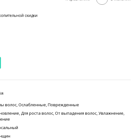
копительной скидки
ія
пы волос
,
Ослабленные
,
Поврежденные
ановление
,
Для роста волос
,
От выпадения волос
,
Увлажнение
,
оение
рсальный
енщин