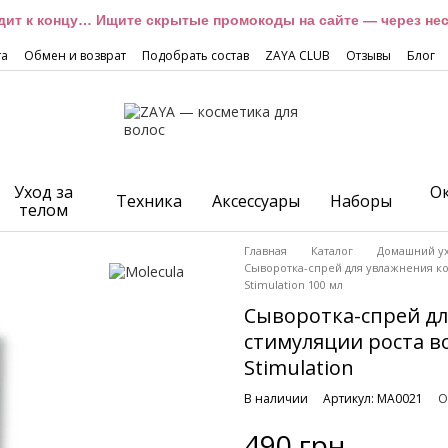
дит к концу… Ищите скрытые промокоды на сайте — через неск
та
Обмен и возврат
Подобрать состав
ZAYA CLUB
Отзывы
Блог
Уход за
О
Техника
Аксессуары
Наборы
телом
Главная
Каталог
Домашний у
Сыворотка-спрей для увлажнения ко
Stimulation 100 мл
Сыворотка-спрей дл
стимуляции роста во
Stimulation
В наличии
Артикул: MA0021
О
490 грн