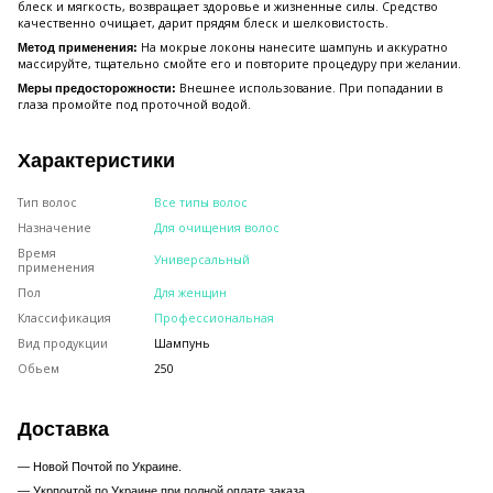
блеск и мягкость, возвращает здоровье и жизненные силы. Средство
качественно очищает, дарит прядям блеск и шелковистость.
На мокрые локоны нанесите шампунь и аккуратно
Метод применения:
массируйте, тщательно смойте его и повторите процедуру при желании.
Внешнее использование. При попадании в
Меры предосторожности:
глаза промойте под проточной водой.
Характеристики
Тип волос
Все типы волос
Назначение
Для очищения волос
Время
Универсальный
применения
Пол
Для женщин
Классификация
Профессиональная
Вид продукции
Шампунь
Обьем
250
Доставка
— Новой Почтой по Украине.
— Укрпочтой по Украине при полной оплате заказа