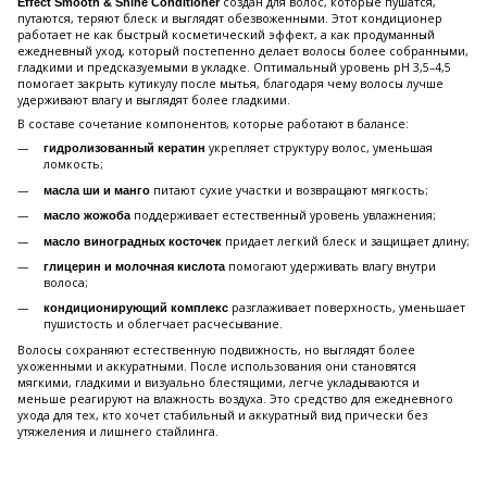
создан для волос, которые пушатся,
Effect Smooth & Shine Conditioner
путаются, теряют блеск и выглядят обезвоженными. Этот кондиционер
работает не как быстрый косметический эффект, а как продуманный
ежедневный уход, который постепенно делает волосы более собранными,
гладкими и предсказуемыми в укладке. Оптимальный уровень pH 3,5–4,5
помогает закрыть кутикулу после мытья, благодаря чему волосы лучше
удерживают влагу и выглядят более гладкими.
В составе сочетание компонентов, которые работают в балансе:
укрепляет структуру волос, уменьшая
гидролизованный кератин
ломкость;
питают сухие участки и возвращают мягкость;
масла ши и манго
поддерживает естественный уровень увлажнения;
масло жожоба
придает легкий блеск и защищает длину;
масло виноградных косточек
помогают удерживать влагу внутри
глицерин и молочная кислота
волоса;
разглаживает поверхность, уменьшает
кондиционирующий комплекс
пушистость и облегчает расчесывание.
Волосы сохраняют естественную подвижность, но выглядят более
ухоженными и аккуратными. После использования они становятся
мягкими, гладкими и визуально блестящими, легче укладываются и
меньше реагируют на влажность воздуха. Это средство для ежедневного
ухода для тех, кто хочет стабильный и аккуратный вид прически без
утяжеления и лишнего стайлинга.