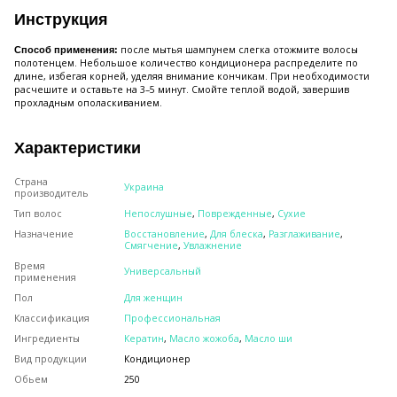
Инструкция
после мытья шампунем слегка отожмите волосы
Способ применения:
полотенцем. Небольшое количество кондиционера распределите по
длине, избегая корней, уделяя внимание кончикам. При необходимости
расчешите и оставьте на 3–5 минут. Смойте теплой водой, завершив
прохладным ополаскиванием.
Характеристики
Страна
Украина
производитель
Тип волос
Непослушные
,
Поврежденные
,
Сухие
Назначение
Восстановление
,
Для блеска
,
Разглаживание
,
Смягчение
,
Увлажнение
Время
Универсальный
применения
Пол
Для женщин
Классификация
Профессиональная
Ингредиенты
Кератин
,
Масло жожоба
,
Масло ши
Вид продукции
Кондиционер
Обьем
250