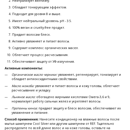
Нейтрализует желтизну.
Обладает тонирующим эффектом.
Подходит для уровня 8 и выше.
Имеет нейтральный уровень pH - 3.5.
100% веган и cruelty-free продукт.
Придает волосам блеск.
Активно увлажняет и питает волосы.
Содержит комплекс органических масел.
Облегчает процесс расчесывания.
Обеспечивает защиту от УФ-излучения.
Активные компоненты:
Органическое масло черники:
увлажняет, регенерирует, тонизирует и
обладает антиоксидантными свойствами.
Масло жожоба:
увлажняет и питает волосы и кожу головы, облегчает
расчесывание и укладку.
Льняное масло:
обогащено жирными кислотами Омега-3,6 и 9,
нормализует работу сальных желез и укрепляет волосы.
Протеины киноа:
придают защиту и блеск волосам, обеспечивают их
увлажнение и питание.
Нанесите кондиционер на влажные волосы после
Способ применения:
мытья шампунем Cool Silver или другим шампунем от REF. Тщательно
распределите по всей длине волос и на коже головы, оставьте на