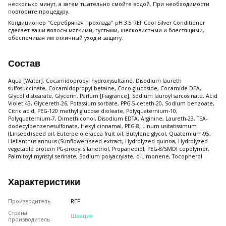
несколько минут, а затем тщательно смойте водой. При необходимости
повторите процедуру.
Кондиционер "Серебряная прохлада" pH 3.5 REF Cool Silver Conditioner
сделает ваши волосы мягкими, густыми, шелковистыми и блестящими,
обеспечивая им отличный уход и защиту.
Состав
Aqua [Water], Cocamidopropyl hydroxysultaine, Disodium laureth
sulfosuccinate, Cocamidopropyl betaine, Coco-glucoside, Cocamide DEA,
Glycol distearate, Glycerin, Parfum [Fragrance], Sodium lauroyl sarcosinate, Acid
Violet 43, Glycereth-26, Potassium sorbate, PPG-5-ceteth-20, Sodium benzoate,
Citric acid, PEG-120 methyl glucose dioleate, Polyquaternium-10,
Polyquaternium-7, Dimethiconol, Disodium EDTA, Arginine, Laureth-23, TEA-
dodecylbenzenesulfonate, Hexyl cinnamal, PEG-8, Linum usitatissimum
(Linseed) seed oil, Euterpe oleracea fruit oil, Butylene glycol, Quaternium-95,
Helianthus annuus (Sunflower) seed extract, Hydrolyzed quinoa, Hydrolyzed
vegetable protein PG-propyl silanetriol, Propanediol, PEG-8/SMDI copolymer,
Palmitoyl myristyl serinate, Sodium polyacrylate, d-Limonene, Tocopherol
Характеристики
Производитель
REF
Страна
Швеция
производитель