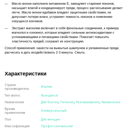
Масло монои наполнено витамином E, замедляет старения локонов,
насыщает влагой и кондиционирует пряди, процесс расчесывание делает
легче. Масло монои вдобавок владеет защитными свойствами, не
допускает потерю влаги, устраняет ломкость локонов и появлению
секущихся кончиков.
Экстракт магнолии включает в себя фенольные соединения, к примеру
магнолол и хонокиол, которые владеют сильным антиоксидантами с
успокаивающими и питающими свойствами. Помогает повысить
эластичность прядей, сохранит их конструкцию.
Способ применения: нанести на вымытые шампунем и увлажненные пряди,
расчесать и дать воздействовать 2-3 минуты. Смыть.
Характеристики
Страна
Италия
производитель
Тип волос
Вьющиеся
Назначение
Для блеска
,
Питание
,
Разглаживание
,
Увлажнение
Время
Универсальный
применения
Пол
Для женщин
Классификация
Профессиональная