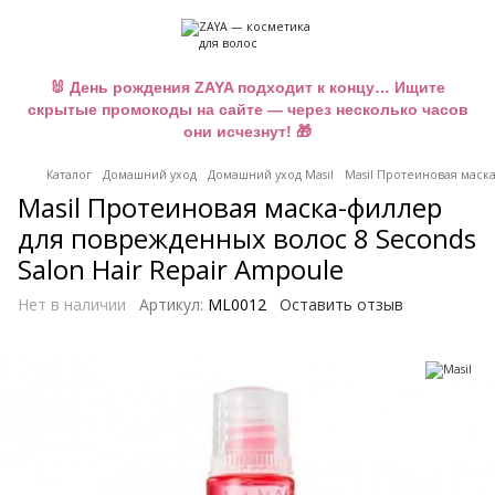
🐰 День рождения ZAYA подходит к концу… Ищите
скрытые промокоды на сайте — через несколько часов
они исчезнут! 🎁
Каталог
Домашний уход
Домашний уход Masil
Masil Протеиновая маска
Masil Протеиновая маска-филлер
для поврежденных волос 8 Seconds
Salon Hair Repair Ampoule
Нет в наличии
Артикул:
ML0012
Оставить отзыв