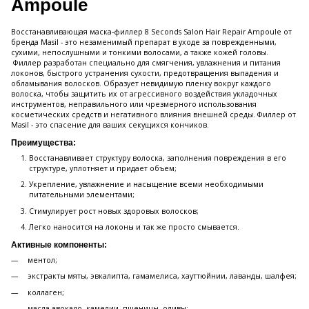
Ampoule
Восстанавливающая маска-филлер 8 Seconds Salon Hair Repair Ampoule от
бренда Masil - это незаменимый препарат в уходе за поврежденными,
сухими, непослушными и тонкими волосами, а также кожей головы.
Филлер разработан специально для смягчения, увлажнения и питания
локонов, быстрого устранения сухости, предотвращения выпадения и
обламывания волосков. Образует невидимую пленку вокруг каждого
волоска, чтобы защитить их от агрессивного воздействия укладочных
инструментов, неправильного или чрезмерного использования
косметических средств и негативного влияния внешней среды. Филлер от
Masil - это спасение для ваших секущихся кончиков.
Преимущества:
Восстанавливает структуру волоска, заполнения повреждения в его
структуре, уплотняет и придает объем;
Укрепление, увлажнение и насыщение всеми необходимыми
питательными элементами;
Стимулирует рост новых здоровых волосков;
Легко наносится на локоны и так же просто смывается.
Активные компоненты:
ментол;
экстракты мяты, эвкалипта, гамамелиса, хауттюйнии, лаванды, шалфея;
коллаген;
масла авокадо, камелии, пшеницы, оливы;