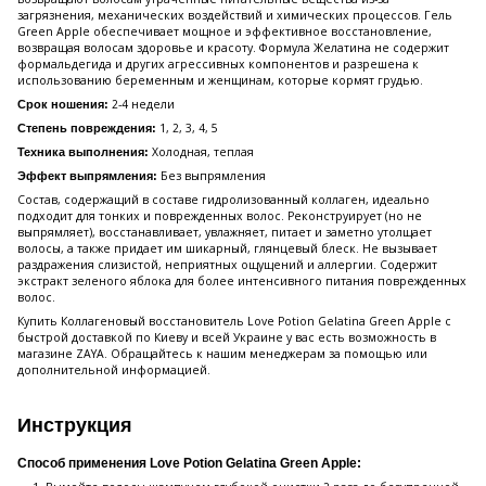
загрязнения, механических воздействий и химических процессов. Гель
Green Apple обеспечивает мощное и эффективное восстановление,
возвращая волосам здоровье и красоту. Формула Желатина не содержит
формальдегида и других агрессивных компонентов и разрешена к
использованию беременным и женщинам, которые кормят грудью.
2-4 недели
Срок ношения:
1, 2, 3, 4, 5
Степень повреждения:
Холодная, теплая
Техника выполнения:
Без выпрямления
Эффект выпрямления:
Состав, содержащий в составе гидролизованный коллаген, идеально
подходит для тонких и поврежденных волос. Реконструирует (но не
выпрямляет), восстанавливает, увлажняет, питает и заметно утолщает
волосы, а также придает им шикарный, глянцевый блеск. Не вызывает
раздражения слизистой, неприятных ощущений и аллергии. Содержит
экстракт зеленого яблока для более интенсивного питания поврежденных
волос.
Купить Коллагеновый восстановитель Love Potion Gelatina Green Apple с
быстрой доставкой по Киеву и всей Украине у вас есть возможность в
магазине ZAYA. Обращайтесь к нашим менеджерам за помощью или
дополнительной информацией.
Инструкция
Способ применения Love Potion Gelatina Green Apple: