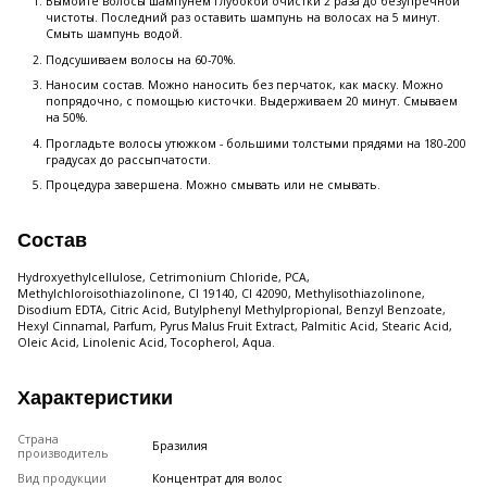
Вымойте волосы шампунем глубокой очистки 2 раза до безупречной
чистоты. Последний раз оставить шампунь на волосах на 5 минут.
Смыть шампунь водой.
Подсушиваем волосы на 60-70%.
Наносим состав. Можно наносить без перчаток, как маску. Можно
попрядочно, с помощью кисточки. Выдерживаем 20 минут. Смываем
на 50%.
Прогладьте волосы утюжком - большими толстыми прядями на 180-200
градусах до рассыпчатости.
Процедура завершена. Можно смывать или не смывать.
Состав
Hydroxyethylcellulose, Cetrimonium Chloride, PCA,
Methylchloroisothiazolinone, CI 19140, CI 42090, Methylisothiazolinone,
Disodium EDTA, Citric Acid, Butylphenyl Methylpropional, Benzyl Benzoate,
Hexyl Cinnamal, Parfum, Pyrus Malus Fruit Extract, Palmitic Acid, Stearic Acid,
Oleic Acid, Linolenic Acid, Tocopherol, Aqua.
Характеристики
Страна
Бразилия
производитель
Вид продукции
Концентрат для волос