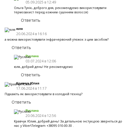
05.09.2025 в 12:49
Ольга Тунік, доброго дня, рекомендуємо використовувати
термозахист перед кожним сушінням волосся)
Ответить
юля
20.06.2024 в 16:16
а можна використовувати інфрачервоний утюжок з цим засобом?
Ответить
Руслана
03.07.2024 в 12:06
юля, добрий день! Не рекомендуємо
Ответить
Кравчук Юлия
17.06.2024 в 11:17
Підкажіть як використовувати в холодній техніці?
Ответить
Руслана
20.06.2024 в 12:56
Кравчук Юлия, добрий день! За детальною інстукцією зверніться до
нас у Viber\Telegram +38095 010-00-30 .