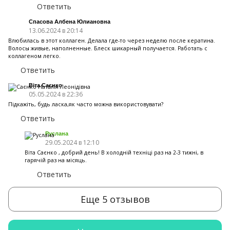
Ответить
Спасова Албена Юлиановна
13.06.2024 в 20:14
Влюбилась в этот коллаген. Делала где-то через неделю после кератина.
Волосы живые, наполненные. Блеск шикарный получается. Работать с
коллагеном легко.
Ответить
Віта Саєнко
05.05.2024 в 22:36
Підкажіть, будь ласка,як часто можна використовувати?
Ответить
Руслана
29.05.2024 в 12:10
Віта Саєнко , добрий день! В холодній техніці раз на 2-3 тижні, в
гарячій раз на місяць.
Ответить
Еще 5 отзывов