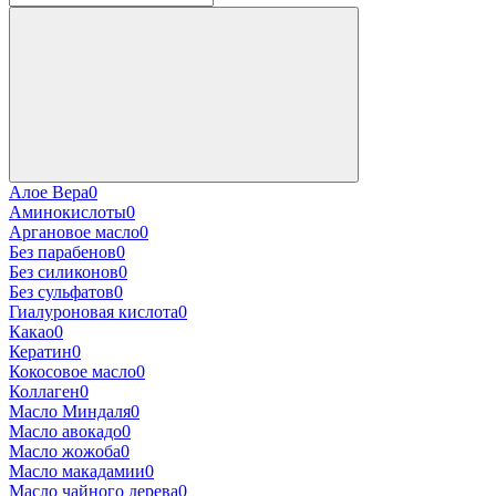
Алое Вера
0
Аминокислоты
0
Аргановое масло
0
Без парабенов
0
Без силиконов
0
Без сульфатов
0
Гиалуроновая кислота
0
Какао
0
Кератин
0
Кокосовое масло
0
Коллаген
0
Масло Миндаля
0
Масло авокадо
0
Масло жожоба
0
Масло макадамии
0
Масло чайного дерева
0