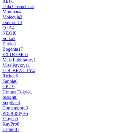
REF
8
Lola Cosmetics
4
Monmar
4
Molecula
2
Davroe
13
Q+A
4
NEQI
6
Soika
3
Envie
8
Bogenia
17
EXTREMO
5
Mais Laboratory
1
Miss Pavlova
1
TOP BEAUTY
4
Richee
6
Fanola
6
CP-1
9
Honma Tokyo
1
Insight
8
Sergilac
3
Contempora
3
PROFIStyle
6
Erayba
5
KayPro
6
Latinoil
1