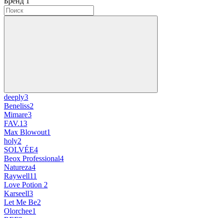
Бренд
‍
1
deeply
3
Beneliss
2
Mimare
3
FAV.1
3
Max Blowout
1
holy
2
SOLVÉE
4
Beox Professional
4
Natureza
4
Raywell
11
Love Potion
2
Karseell
3
Let Me Be
2
Olorchee
1