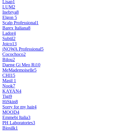
Lisap
1
LUM
2
Inebrya
8
Elgon
5
Scalp Professional
1
Barex Italiana
8
Lador
4
Subtil
2
Joico
13
jNOWA Professional
5
Cocochoco
2
Bilou
2
Daeng Gi Meo Ri
10
MeMademoiselle
5
CHI
15
Masil
1
Nook
7
KAYAN
4
Tigi
9
HiSkin
8
Sorry for my hair
4
MOOD
4
Emmebi Italia
3
PH Laboratories
3
Biosilk
1