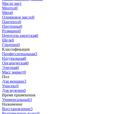
Масло ши
1
Ментол
0
Мята
0
Оливковое масло
0
Пантенол
0
Протеины
0
Розмарин
0
Центелла азиатская
0
Шелк
0
Гліцерин
0
Классификация
Профессиональная
3
Натуральная
0
Органическая
0
Элитная
0
Масс маркет
0
Пол
Для женщин
3
Унисекс
0
Для мужчин
0
Время применения
Универсальный
3
Назначение
Восстановление
3
Выпрямление волос
0