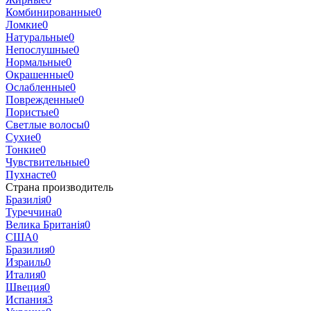
Комбинированные
0
Ломкие
0
Натуральные
0
Непослушные
0
Нормальные
0
Окрашенные
0
Ослабленные
0
Поврежденные
0
Пористые
0
Светлые волосы
0
Сухие
0
Тонкие
0
Чувствительные
0
Пухнасте
0
Страна производитель
Бразилія
0
Туреччина
0
Велика Британія
0
США
0
Бразилия
0
Израиль
0
Италия
0
Швеция
0
Испания
3