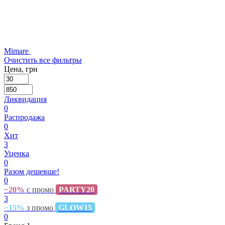
Mimare
Очистить все фильтры
Цена, грн
Ликвидация
0
Распродажа
0
Хит
3
Уценка
0
Разом дешевше!
0
−20%
с промо
PARTY20
3
−15%
з промо
GLOW15
0