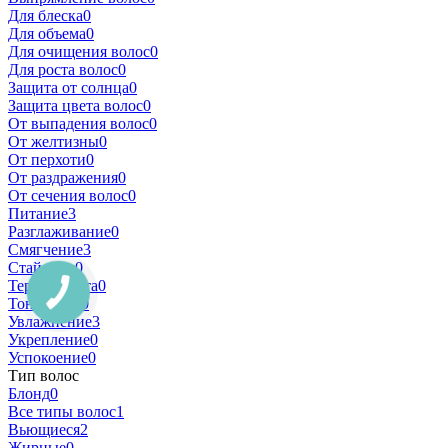
Для блеска
0
Для объема
0
Для очищения волос
0
Для роста волос
0
Защита от солнца
0
Защита цвета волос
0
От выпадения волос
0
От желтизны
0
От перхоти
0
От раздражения
0
От сечения волос
0
Питание
3
Разглаживание
0
Смягчение
3
Стайлинг
0
Термозащита
0
Тонизация
0
Увлажнение
3
Укрепление
0
Успокоение
0
Тип волос
Блонд
0
Все типы волос
1
Вьющиеся
2
Жирные
0