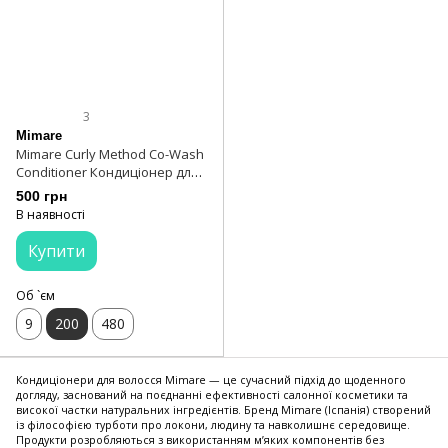
3
Mimare
Mimare Curly Method Co-Wash
Conditioner Кондиціонер для
кучерявого та хвилястого
500 грн
волосся 200 мл
В наявності
Купити
Об `єм
9
200
480
Кондиціонери для волосся Mimare — це сучасний підхід до щоденного
догляду, заснований на поєднанні ефективності салонної косметики та
високої частки натуральних інгредієнтів. Бренд Mimare (Іспанія) створений
із філософією турботи про локони, людину та навколишнє середовище.
Продукти розробляються з використанням м’яких компонентів без