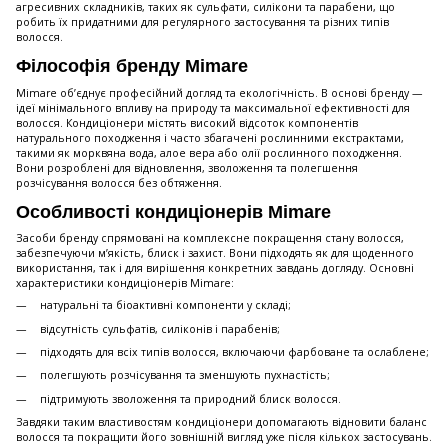
агресивних складників, таких як сульфати, силікони та парабени, що
робить їх придатними для регулярного застосування та різних типів
волосся.
Філософія бренду Mimare
Mimare об’єднує професійний догляд та екологічність. В основі бренду —
ідеї мінімального впливу на природу та максимальної ефективності для
волосся. Кондиціонери містять високий відсоток компонентів
натурального походження і часто збагачені рослинними екстрактами,
такими як морквяна вода, алое вера або олії рослинного походження.
Вони розроблені для відновлення, зволоження та полегшення
розчісування волосся без обтяження.
Особливості кондиціонерів Mimare
Засоби бренду спрямовані на комплексне покращення стану волосся,
забезпечуючи м’якість, блиск і захист. Вони підходять як для щоденного
використання, так і для вирішення конкретних завдань догляду. Основні
характеристики кондиціонерів Mimare:
натуральні та біоактивні компоненти у складі;
відсутність сульфатів, силіконів і парабенів;
підходять для всіх типів волосся, включаючи фарбоване та ослаблене;
полегшують розчісування та зменшують пухнастість;
підтримують зволоження та природний блиск волосся.
Завдяки таким властивостям кондиціонери допомагають відновити баланс
волосся та покращити його зовнішній вигляд уже після кількох застосувань.