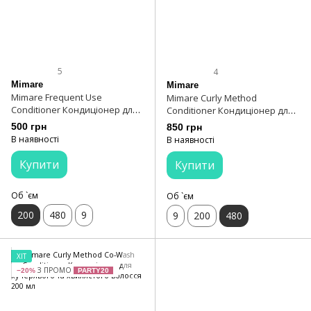
5
4
Mimare
Mimare
Mimare Frequent Use
Mimare Curly Method
Conditioner Кондиціонер для
Conditioner Кондиціонер для
щоденного використання 200
кудрявого волосся 480 мл
500 грн
850 грн
мл
В наявності
В наявності
Купити
Купити
Об `єм
Об `єм
200
480
9
9
200
480
ХІТ
З ПРОМО
−20%
PARTY20