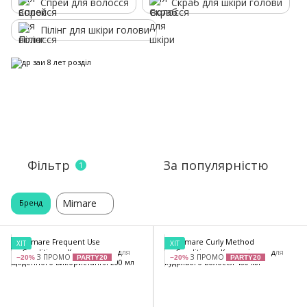
Спрей для волосся
Скраб для шкіри голови
Пілінг для шкіри голови
Фільтр
За популярністю
1
Mimare
Бренд
ХІТ
ХІТ
З ПРОМО
З ПРОМО
−20%
PARTY20
−20%
PARTY20