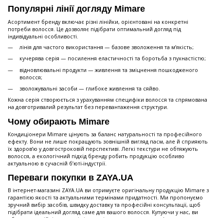
Популярні лінії догляду Mimare
Асортимент бренду включає різні лінійки, орієнтовані на конкретні
потреби волосся. Це дозволяє підібрати оптимальний догляд під
індивідуальні особливості.
лінія для частого використання — базове зволоження та м’якість;
кучерява серія — посилення еластичності та боротьба з пухнастістю;
відновлювальні продукти — живлення та зміцнення пошкодженого
волосся;
зволожувальні засоби — глибоке живлення та сяйво.
Кожна серія створюється з урахуванням специфіки волосся та спрямована
на довготривалий результат без перевантаження структури.
Чому обирають Mimare
Кондиціонери Mimare цінують за баланс натуральності та професійного
ефекту. Вони не лише покращують зовнішній вигляд пасм, але й сприяють
їх здоров’ю у довгостроковій перспективі. Легкі текстури не обтяжують
волосся, а екологічний підхід бренду робить продукцію особливо
актуальною в сучасній б’юті-індустрії.
Переваги покупки в ZAYA.UA
В інтернет-магазині ZAYA.UA ви отримуєте оригінальну продукцію Mimare з
гарантією якості та актуальними термінами придатності. Ми пропонуємо
зручний вибір засобів, швидку доставку та професійні консультації, щоб
підібрати ідеальний догляд саме для вашого волосся. Купуючи у нас, ви