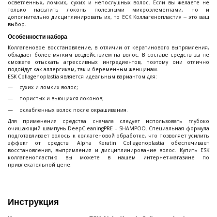
осветленных, ломких, сухих и непослушных волос. Если вы желаете не
только насытить локоны полезными микроэлементами, но и
дополнительно дисциплинировать их, то ЕСК Коллагенопластия ‒ это ваш
выбор.
Особенности набора
Коллагеновое восстановление, в отличии от кератинового выпрямления,
обладает более мягким воздействием на волос. В составе средств вы не
сможете отыскать агрессивных ингредиентов, поэтому они отлично
подойдут как аллергикам, так и беременным женщинам.
ESK Collagenoplastia является идеальным вариантом для:
сухих и ломких волос;
пористых и вьющихся локонов;
ослабленных волос после окрашивания.
Для применения средства сначала следует использовать глубоко
очищающий шампунь DeepCleaningPRE – SHAMPOO. Специальная формула
подготавливает волосы к коллагеновой обработке, что позволяет усилить
эффект от средств. Alpha Keratin Collagenoplastia обеспечивает
восстановления, выпрямления и дисциплинирование волос. Купить ESK
коллагенопластию вы можете в нашем интернет-магазине по
привлекательной цене.
Инструкция