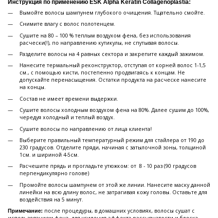
Инструкция по применению ESK Alpha Keratin Collagenoplastia:
Вымойте волосы шампунем глубокого очищения. Тщательно смойте.
Снимите влагу с волос полотенцем.
Сушите на 80 – 100 % теплым воздухом фена, без использования
расчески(!), по направлению кутикулы, не спутывая волосы.
Разделите волосы на 4 равных сектора и закрепите каждый зажимом.
Нанесите термальный реконструктор, отступая от корней волос 1-1,5
см., с помощью кисти, постепенно продвигаясь к концам. Не
допускайте перенасыщения. Остатки продукта на расческе нанесите
на концы.
Состав не имеет времени выдержки.
Сушите волосы холодным воздухом фена на 80%. Далее сушим до 100%,
чередуя холодный и теплый воздух.
Сушите волосы по направлению от лица клиента!
Выберите правильный температурный режим для стайлера от 190 до
230 градусов. Отделите пряди, начиная с затылочной зоны, толщиной
1см. и шириной 4-5см.
Расчешите прядь и прогладьте утюжком: от 8 - 10 раз (90 градусов
перпендикулярно голове)
Промойте волосы шампунем от этой же линии. Нанесите маску данной
линейки на всю длину волос, не затрагивая кожу головы. Оставьте для
воздействия на 5 минут.
после процедуры, в домашних условиях, волосы сушат с
Примечание: