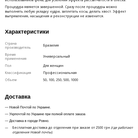
использованием фена, для усиления эффекта рассыпчатости и блеска.
Процедура является завершенной. Сразу после процедуры можно
выполнять любую укладку: кудри, заплетать косы, делать хвост. Эффект
выпрямления, насыщения и реконструкции не изменится.
Характеристики
Страна
Бразилия
производитель
Время
Универсальный
применения
Пол
Для женщин
Классификация
Профессиональная
Обьем
50, 100, 250, 500, 1000
Доставка
— Новой Почтой по Украине.
— Укрпочтой по Украине при полной оплате заказа
—
Доставка в городе Ровно.
Бесплатная доставка до отделения при заказе от 2500 грн
(где работают
отделения Новой почты).